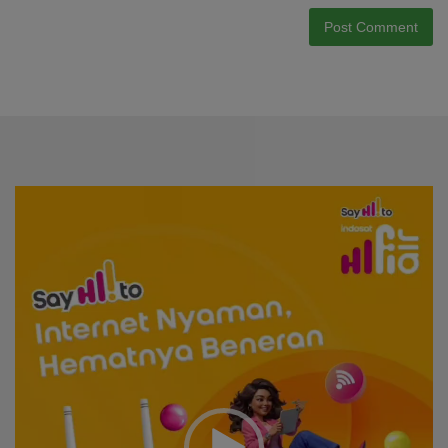
Video
Player