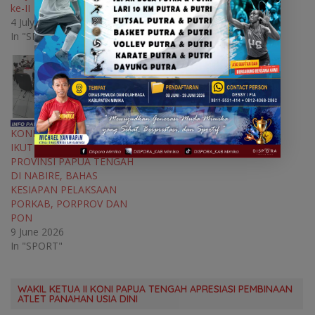
n
d
n
n
ke-II
22 January 2026
d
o
d
d
o
w
o
o
4 July 2024
In "Blog"
w
)
w
w
In "SPORT"
)
)
)
KONI KABUPATEN MIMIKA
IKUT RAKORPIM KONI
PROVINSI PAPUA TENGAH
DI NABIRE, BAHAS
KESIAPAN PELAKSAAN
PORKAB, PORPROV DAN
PON
9 June 2026
In "SPORT"
WAKIL KETUA II KONI PAPUA TENGAH APRESIASI PEMBINAAN
ATLET PANAHAN USIA DINI