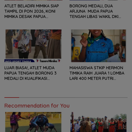
ATLET BELADIRI MIMIKA SIAP
BORONG MEDALI, DUA
TAMPIL DI PON 2026, KONI
ARJUNA MUDA PAPUA
MIMIKA DESAK PAPUA
TENGAH LIBAS WAKIL DKI
TENGAH PERCEPAT
JAKARTA, BAWA PULANG
PERSIAPAN
PERUNGGU NASIONAL
LUAR BIASA!, ATLET MUDA
MAHASISWA STKIP HERMON
PAPUA TENGAH BORONG 3
TIMIKA RAIH JUARA 1 LOMBA
MEDALI DI KUALIFIKASI
LARI 400 METER PUTRI
KEJURNAS PANAHAN JUNIOR
SENIOR PADA ‘KEJUARAAN
2026
JATENG OPEN 2026’
Recommendation for You