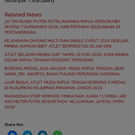
sebanyak 1 atlet
.(tm1)
Related News
20 TIM RUGBY PUTRA PUTRI, RAMAIKA PAPUA OPEN RUGBY
SEVENS TOURNAMEN 2026, HARI PERTAMA SELESAIKAN 29
PERTANDINGAN
KEJUARAAN DAYUNG MULTI DAN SINGLE EVENT 2026 DIGELAR,
MIMIKA SIAPKAN BIBIT ATLET BERPRESTASI SEJAK DINI
ATLET BELADIRI MIMIKA SIAP TAMPIL DI PON 2026, KONI MIMIKA
DESAK PAPUA TENGAH PERCEPAT PERSIAPAN
BORONG MEDALI, DUA ARJUNA MUDA PAPUA TENGAH LIBAS
WAKIL DKI JAKARTA, BAWA PULANG PERUNGGU NASIONAL
LUAR BIASA!, ATLET MUDA PAPUA TENGAH BORONG 3 MEDALI
DI KUALIFIKASI KEJURNAS PANAHAN JUNIOR 2026
MAHASISWA STKIP HERMON TIMIKA RAIH JUARA 1 LOMBA LARI
400 METER PUTRI SENIOR PADA ‘KEJUARAAN JATENG OPEN
2026’
Share this:
C
C
C
C