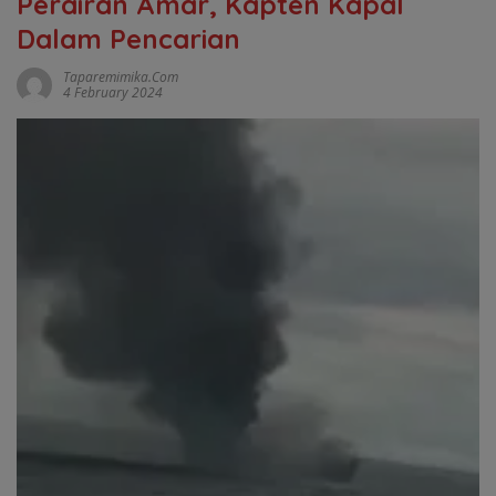
Perairan Amar, Kapten Kapal
Dalam Pencarian
Taparemimika.com
4 February 2024