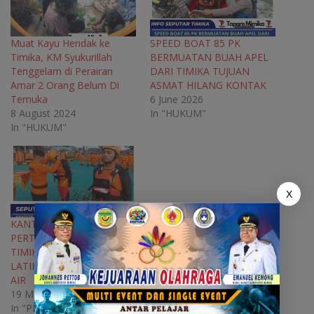
k
(
m
p
(
O
(
(
O
p
O
O
p
e
p
p
e
n
e
e
Muat Kayu Hendak ke
SPEED BOAT 85 PK
n
s
n
n
Timika, KM Syukurillah
BERMUATAN BUAH APEL
s
i
s
s
i
n
i
i
Tenggelam di Perairan
DARI TIMIKA TUJUAN
n
n
n
n
Amar 2 Orang Belum Di
ASMAT HILANG KONTAK
n
e
n
n
e
w
e
e
Temuka
6 June 2026
w
w
w
w
8 August 2024
In "HUKUM"
w
i
w
w
i
n
i
i
In "HUKUM"
n
d
n
n
d
o
d
d
o
w
o
o
w
)
w
w
)
)
)
X
KANTOR PENCARIAN DAN
PERTOLONGAN (SAR)
TIMIKA MELAKSANAKAN
LATIHAN SAR SATUAN DI
AIR
19 May 2026
In "PEMERINTAH"