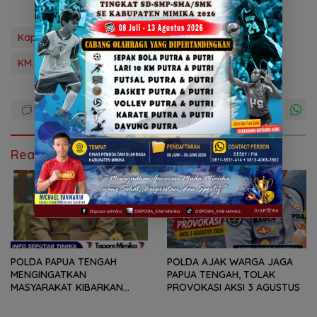
Kapten Kapal Dalam Pencarian
KM. Bayu Sentosa 03 Terbakar Di Perairan Amar
Read Also
POLDA PAPUA TENGAH
POLDA AJAK WARGA JAGA
MENGINGATKAN
PAPUA TENGAH, TOLAK
MASYARAKAT KIBARKAN
PROVOKASI AKSI 3 AGUSTUS
MERAH PUTIH SELAMA
AGUSTUS