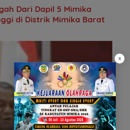
gah Dari Dapil 5 Mimika
ggi di Distrik Mimika Barat
X