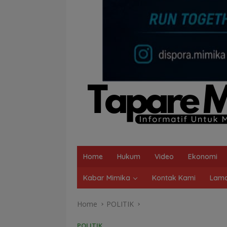
Home
Hukum
Video
Ekonomi
Kabar Mimika
Kontak Kami
Lama
Home
POLITIK
POLITIK