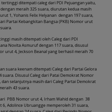
ertinggi ditempati caleg dari PDI Pejuangan yaitu,
dengan meraih 325 suara, diurutan kedua masih
urut 1, Yohanis Felix Helyanan dengan 197 suara,
 dari Partai Kebangkitan Bangsa (PKB) Nomor urut
suara.
inggi masih ditempati oleh Caleg dari PDI
ana Novita Asmuruf dengan 117 suara, disusul
r urut 4, Jeckson Beanal yang berhasil meraih 70
n suara keenam ditempati Caleg dari Partai Gelora
 suara. Disusul Caleg dari Patai Demokrat Nomor
a, dan selanjutnya masih dari Caleg Partai Demokrat
eraih 43 suara.
 dari PBB Nomor urut 4, Irham Wahid dengan 38
t 6, Adolince Ubruangge memperoleh 31 suara,
agal dengan 24 suara, Caleg dari Perindo Nomor