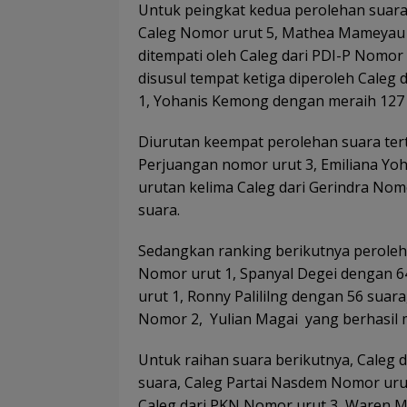
Untuk peingkat kedua perolehan suara t
Caleg Nomor urut 5, Mathea Mameyau 
ditempati oleh Caleg dari PDI-P Nomor 
disusul tempat ketiga diperoleh Caleg
1, Yohanis Kemong dengan meraih 127 
Diurutan keempat perolehan suara tert
Perjuangan nomor urut 3, Emiliana Yoh
urutan kelima Caleg dari Gerindra Nomo
suara.
Sedangkan ranking berikutnya peroleha
Nomor urut 1, Spanyal Degei dengan 64
urut 1, Ronny Palililng dengan 56 suar
Nomor 2, Yulian Magai yang berhasil m
Untuk raihan suara berikutnya, Caleg
suara, Caleg Partai Nasdem Nomor uru
Caleg dari PKN Nomor urut 3, Waren M