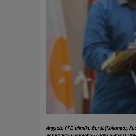
Anggota PPD Mimika Barat (Kokonao), Kud
Perhitungan perolehan suara untuk Distrik