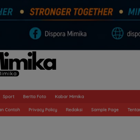
Sport
BerIta Foto
Kabar Mimika
n Contoh
Privacy Policy
Redaksi
Sample Page
Tenta