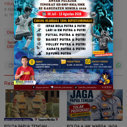
Pilkada Dilakukan H-3
8 November 2024
In "POLITIK"
Disela-Sela Pleno KPU Mimika
Tenaga Helper Logistik Pemilu Gelar Demo Tuntut Honor
Dibayarkan
Read Also
POLDA PAPUA TENGAH
POLDA AJAK WARGA JAGA