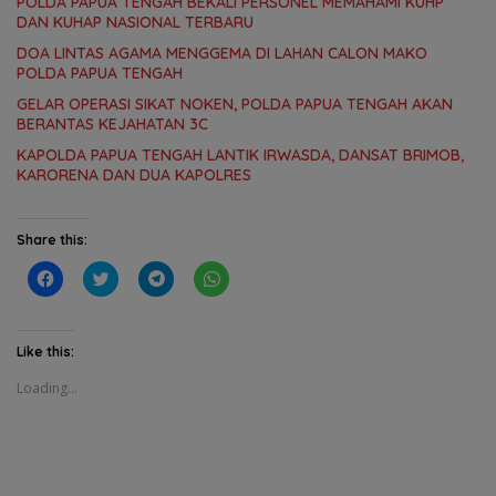
POLDA PAPUA TENGAH BEKALI PERSONEL MEMAHAMI KUHP
DAN KUHAP NASIONAL TERBARU
DOA LINTAS AGAMA MENGGEMA DI LAHAN CALON MAKO
POLDA PAPUA TENGAH
GELAR OPERASI SIKAT NOKEN, POLDA PAPUA TENGAH AKAN
BERANTAS KEJAHATAN 3C
KAPOLDA PAPUA TENGAH LANTIK IRWASDA, DANSAT BRIMOB,
KARORENA DAN DUA KAPOLRES
Share this:
C
C
C
C
l
l
l
l
i
i
i
i
c
c
c
c
k
k
k
k
t
t
t
t
Like this:
o
o
o
o
s
s
s
s
Loading...
h
h
h
h
a
a
a
a
r
r
r
r
e
e
e
e
o
o
o
o
n
n
n
n
F
T
T
W
a
w
e
h