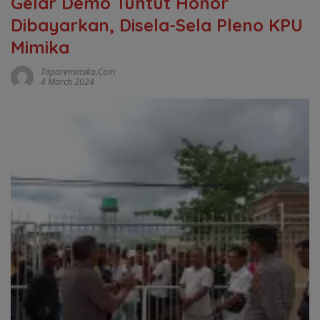
Gelar Demo Tuntut Honor
Dibayarkan, Disela-Sela Pleno KPU
Mimika
Taparemimika.com
4 March 2024