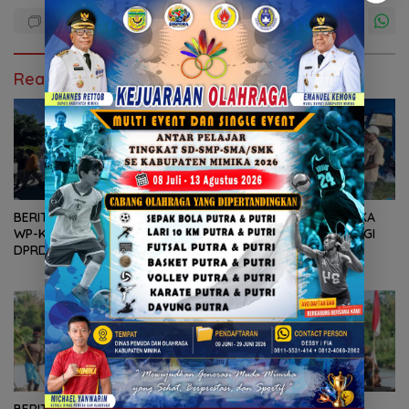
Read Also
BERITA FOTO – Massa FIM-
FOTONEWS : DPRD MIMIKA
WP-KPK Gelar Aksi Demo di
SERAHKAN BANTUAN BAGI
DPRD Mimika
KORBAN KEBAKARAN
BERITA FOTO : LESTARIKAN
BUDAYA SUKU KAMORO