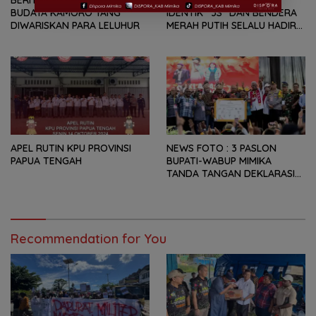
BUDAYA KAMORO YANG
IDENTIK “3S” DAN BENDERA
DIWARISKAN PARA LELUHUR
MERAH PUTIH SELALU HADIR
DI SETIAP RITUAL ADAT
APEL RUTIN KPU PROVINSI
NEWS FOTO : 3 PASLON
PAPUA TENGAH
BUPATI-WABUP MIMIKA
TANDA TANGAN DEKLARASI
KAMPANYE DAMAI
Recommendation for You