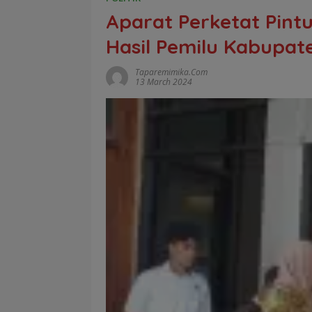
Aparat Perketat Pint
Hasil Pemilu Kabupat
Taparemimika.com
13 March 2024