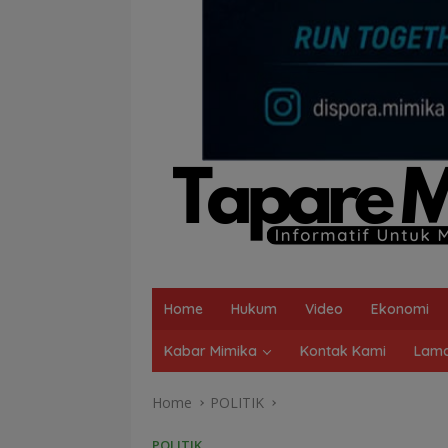
Home
Hukum
Video
Ekonomi
Kabar Mimika
Kontak Kami
Lama
Home
POLITIK
POLITIK