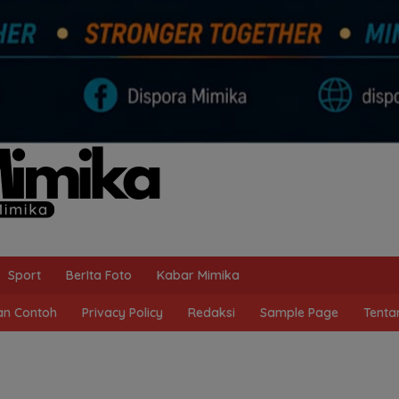
Sport
BerIta Foto
Kabar Mimika
n Contoh
Privacy Policy
Redaksi
Sample Page
Tenta