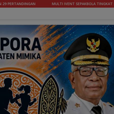
PAKBOLA TINGKAT SLTP/SMA-SMK RESMI DIGELAR DI MSC KAMIS