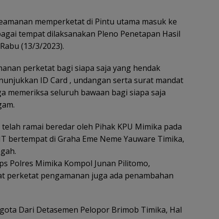
 keamanan memperketat di Pintu utama masuk ke
gai tempat dilaksanakan Pleno Penetapan Hasil
Rabu (13/3/2023).
anan perketat bagi siapa saja yang hendak
nunjukkan ID Card , undangan serta surat mandat
juga memeriksa seluruh bawaan bagi siapa saja
gam.
 telah ramai beredar oleh Pihak KPU Mimika pada
 WIT bertempat di Graha Eme Neme Yauware Timika,
ngah.
ps Polres Mimika Kompol Junan Pilitomo,
parat perketat pengamanan juga ada penambahan
ggota Dari Detasemen Pelopor Brimob Timika, Hal