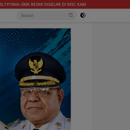
 (6/8) BESOK, KADISPORA : WADAH BAGI GENERASI MUDA UNTU