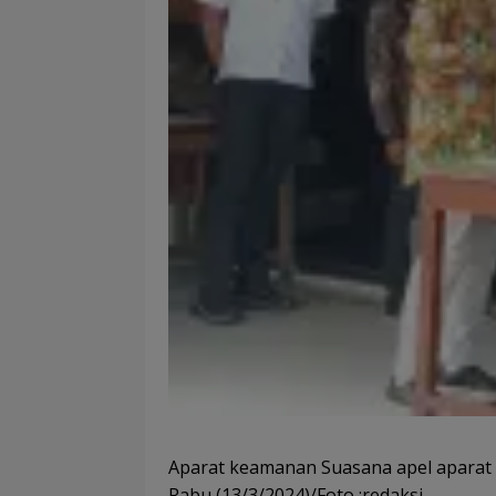
Aparat keamanan Suasana apel apara
Rabu (13/3/2024)/Foto :redaksi