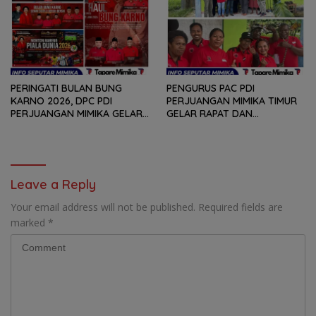
BAGI PEMENANG BERBAGAI
MUKA DAN RITUAL BERAPEN
LOMBA
PERINGATI BULAN BUNG
PENGURUS PAC PDI
KARNO 2026, DPC PDI
PERJUANGAN MIMIKA TIMUR
PERJUANGAN MIMIKA GELAR
GELAR RAPAT DAN
SERANGKAIAN KEGIATAN
KONSOLDIASI, PERCEPAT
DARI LOMBA PIDATO, VIDIO
TERBENTUKNYA PENGURUS
PENDEK, SENAM SICITA,
RANTING DAN ANAK
BERSIH-BERSIH KOTA, HINGGA
RANTING
LOMBA INTERNAL DOMINO
Leave a Reply
SAMBIL NOBAR PIALA DUNIA
Your email address will not be published.
Required fields are
marked
*