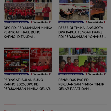
WARGA
DPC PDI PERJUANGAN MIMIKA
RESES DI TIMIKA, ANGGOTA
PERINGATI HAUL BUNG
DPR PAPUA TENGAH FRAKSI
KARNO, DITANDAI
PDI PERJUANGAN YOHANES
PEMOTONGAN TUMPENG
FELIX HELYANAN SERAP
DAN PENYERAHAN TROPY
ASPIRASI DENGAN BERTATAP
BAGI PEMENANG BERBAGAI
MUKA DAN RITUAL BERAPEN
LOMBA
PERINGATI BULAN BUNG
PENGURUS PAC PDI
KARNO 2026, DPC PDI
PERJUANGAN MIMIKA TIMUR
PERJUANGAN MIMIKA GELAR
GELAR RAPAT DAN
SERANGKAIAN KEGIATAN
KONSOLDIASI, PERCEPAT
DARI LOMBA PIDATO, VIDIO
TERBENTUKNYA PENGURUS
PENDEK, SENAM SICITA,
RANTING DAN ANAK
BERSIH-BERSIH KOTA, HINGGA
RANTING
LOMBA INTERNAL DOMINO