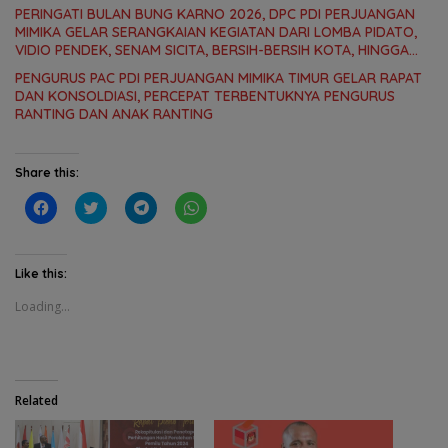
PERINGATI BULAN BUNG KARNO 2026, DPC PDI PERJUANGAN
MIMIKA GELAR SERANGKAIAN KEGIATAN DARI LOMBA PIDATO,
VIDIO PENDEK, SENAM SICITA, BERSIH-BERSIH KOTA, HINGGA
LOMBA INTERNAL DOMINO SAMBIL NOBAR PIALA DUNIA
PENGURUS PAC PDI PERJUANGAN MIMIKA TIMUR GELAR RAPAT
DAN KONSOLDIASI, PERCEPAT TERBENTUKNYA PENGURUS
RANTING DAN ANAK RANTING
Share this:
C
C
C
C
l
l
l
l
i
i
i
i
c
c
c
c
k
k
k
k
t
t
t
t
Like this:
o
o
o
o
s
s
s
s
Loading...
h
h
h
h
a
a
a
a
r
r
r
r
e
e
e
e
o
o
o
o
n
n
n
n
F
T
T
W
a
w
e
h
Related
c
i
l
a
e
t
e
t
b
t
g
s