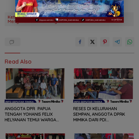
Ketua KPU Mimika Dete Abugau Tegaskan Akan
Mengevaluasi PPD Yang Bermasalah
Read Also
ANGGOTA DPR PAPUA
RESES DI KELURAHAN
TENGAH YOHANIS FELIX
SEMPAN, ANGGOTA DPRK
HELYANAN TEMUI WARGA
MIMIKA DARI PDI
DALAM RANGKA HEARING
PERJUANGAN
DAN DIALOG
MENDENGARKAN BERBAGAI
PERSOLAN DAN KELUHAN