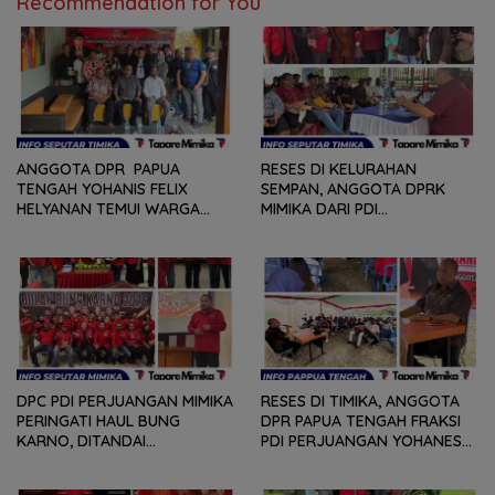
Recommendation for You
SAMBIL NOBAR PIALA DUNIA
ANGGOTA DPR PAPUA
RESES DI KELURAHAN
TENGAH YOHANIS FELIX
SEMPAN, ANGGOTA DPRK
HELYANAN TEMUI WARGA
MIMIKA DARI PDI
DALAM RANGKA HEARING
PERJUANGAN
DAN DIALOG
MENDENGARKAN BERBAGAI
PERSOLAN DAN KELUHAN
WARGA
DPC PDI PERJUANGAN MIMIKA
RESES DI TIMIKA, ANGGOTA
PERINGATI HAUL BUNG
DPR PAPUA TENGAH FRAKSI
KARNO, DITANDAI
PDI PERJUANGAN YOHANES
PEMOTONGAN TUMPENG
FELIX HELYANAN SERAP
DAN PENYERAHAN TROPY
ASPIRASI DENGAN BERTATAP