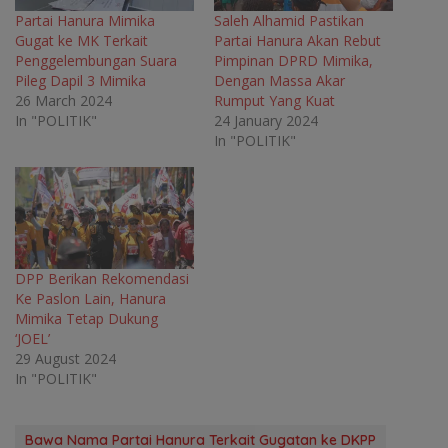
i
n
i
i
n
n
n
n
Partai Hanura Mimika
Saleh Alhamid Pastikan
n
e
n
n
Gugat ke MK Terkait
Partai Hanura Akan Rebut
e
w
e
e
w
w
w
w
Penggelembungan Suara
Pimpinan DPRD Mimika,
w
i
w
w
Pileg Dapil 3 Mimika
Dengan Massa Akar
i
n
i
i
n
d
n
n
26 March 2024
Rumput Yang Kuat
d
o
d
d
o
w
o
o
In "POLITIK"
24 January 2024
w
)
w
w
In "POLITIK"
)
)
)
DPP Berikan Rekomendasi
Ke Paslon Lain, Hanura
Mimika Tetap Dukung
‘JOEL’
29 August 2024
In "POLITIK"
Bawa Nama Partai Hanura Terkait Gugatan ke DKPP