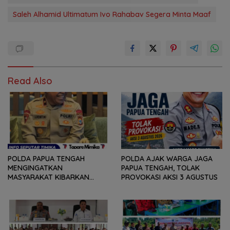
Saleh Alhamid Ultimatum Ivo Rahabav Segera Minta Maaf
Read Also
POLDA PAPUA TENGAH
POLDA AJAK WARGA JAGA
MENGINGATKAN
PAPUA TENGAH, TOLAK
MASYARAKAT KIBARKAN
PROVOKASI AKSI 3 AGUSTUS
MERAH PUTIH SELAMA
AGUSTUS