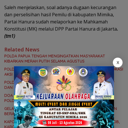
Saleh menjelaskan, soal adanya dugaan kecurangan
dan perselisihan hasil Pemilu di kabupaten Mimika,
Partai Hanura sudah melaporkan ke Mahkamah
Konstitusi (MK) melalui DPP Partai Hanura di Jakarta
.
(tm1)
Related News
POLDA PAPUA TENGAH MENGINGATKAN MASYARAKAT
KIBARKAN MERAH PUTIH SELAMA AGUSTUS
X
POLDA AJAK WARGA JAGA PAPUA TENGAH, TOLAK PROVOKASI
AKSI 3 AGUSTUS
POLDA PAPUA TENGAH BEKALI PERSONEL MEMAHAMI KUHP
DAN KUHAP NASIONAL TERBARU
DOA LINTAS AGAMA MENGGEMA DI LAHAN CALON MAKO
POLDA PAPUA TENGAH
GELAR OPERASI SIKAT NOKEN, POLDA PAPUA TENGAH AKAN
BERANTAS KEJAHATAN 3C
KAPOLDA PAPUA TENGAH LANTIK IRWASDA, DANSAT BRIMOB,
KARORENA DAN DUA KAPOLRES