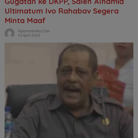
Gugatan ke DKPP, Saleh Alhamid
Ultimatum Ivo Rahabav Segera
Minta Maaf
Taparemimika.com
14 April 2024