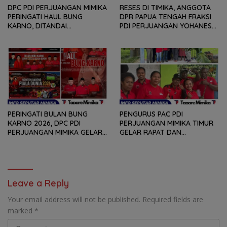
DPC PDI PERJUANGAN MIMIKA
RESES DI TIMIKA, ANGGOTA
PERINGATI HAUL BUNG
DPR PAPUA TENGAH FRAKSI
KARNO, DITANDAI
PDI PERJUANGAN YOHANES
PEMOTONGAN TUMPENG
FELIX HELYANAN SERAP
DAN PENYERAHAN TROPY
ASPIRASI DENGAN BERTATAP
BAGI PEMENANG BERBAGAI
MUKA DAN RITUAL BERAPEN
LOMBA
PERINGATI BULAN BUNG
PENGURUS PAC PDI
KARNO 2026, DPC PDI
PERJUANGAN MIMIKA TIMUR
PERJUANGAN MIMIKA GELAR
GELAR RAPAT DAN
SERANGKAIAN KEGIATAN
KONSOLDIASI, PERCEPAT
DARI LOMBA PIDATO, VIDIO
TERBENTUKNYA PENGURUS
PENDEK, SENAM SICITA,
RANTING DAN ANAK
BERSIH-BERSIH KOTA, HINGGA
RANTING
LOMBA INTERNAL DOMINO
Leave a Reply
SAMBIL NOBAR PIALA DUNIA
Your email address will not be published.
Required fields are
marked
*