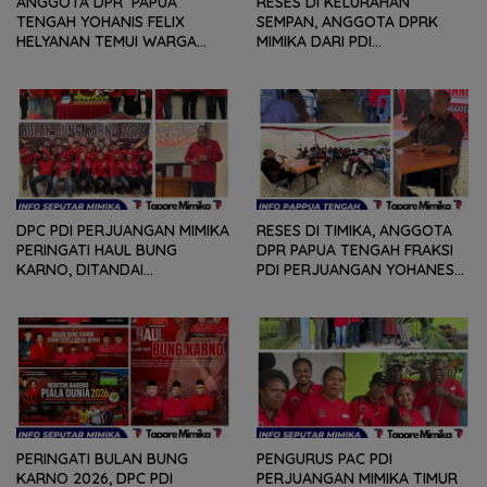
ANGGOTA DPR PAPUA
RESES DI KELURAHAN
TENGAH YOHANIS FELIX
SEMPAN, ANGGOTA DPRK
HELYANAN TEMUI WARGA
MIMIKA DARI PDI
DALAM RANGKA HEARING
PERJUANGAN
DAN DIALOG
MENDENGARKAN BERBAGAI
PERSOLAN DAN KELUHAN
WARGA
DPC PDI PERJUANGAN MIMIKA
RESES DI TIMIKA, ANGGOTA
PERINGATI HAUL BUNG
DPR PAPUA TENGAH FRAKSI
KARNO, DITANDAI
PDI PERJUANGAN YOHANES
PEMOTONGAN TUMPENG
FELIX HELYANAN SERAP
DAN PENYERAHAN TROPY
ASPIRASI DENGAN BERTATAP
BAGI PEMENANG BERBAGAI
MUKA DAN RITUAL BERAPEN
LOMBA
PERINGATI BULAN BUNG
PENGURUS PAC PDI
KARNO 2026, DPC PDI
PERJUANGAN MIMIKA TIMUR