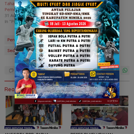
Tahapan Selanjutnya
Pemeriksaan Kesehatan
31 August 2024
In "POLITIK"
Pendaftaran PPD di KPU Mimika Tembus 738 Orang
Sedangkan Kuota Yang Dibutuhkan 180 Orang
Read Also