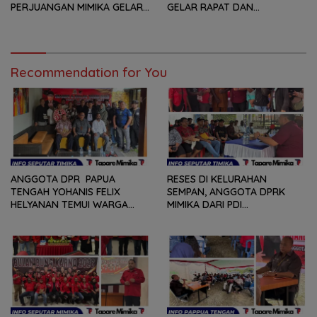
PERJUANGAN MIMIKA GELAR
GELAR RAPAT DAN
SERANGKAIAN KEGIATAN
KONSOLDIASI, PERCEPAT
DARI LOMBA PIDATO, VIDIO
TERBENTUKNYA PENGURUS
PENDEK, SENAM SICITA,
RANTING DAN ANAK
BERSIH-BERSIH KOTA, HINGGA
RANTING
LOMBA INTERNAL DOMINO
Recommendation for You
SAMBIL NOBAR PIALA DUNIA
ANGGOTA DPR PAPUA
RESES DI KELURAHAN
TENGAH YOHANIS FELIX
SEMPAN, ANGGOTA DPRK
HELYANAN TEMUI WARGA
MIMIKA DARI PDI
DALAM RANGKA HEARING
PERJUANGAN
DAN DIALOG
MENDENGARKAN BERBAGAI
PERSOLAN DAN KELUHAN
WARGA