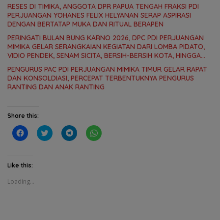
RESES DI TIMIKA, ANGGOTA DPR PAPUA TENGAH FRAKSI PDI
PERJUANGAN YOHANES FELIX HELYANAN SERAP ASPIRASI
DENGAN BERTATAP MUKA DAN RITUAL BERAPEN
PERINGATI BULAN BUNG KARNO 2026, DPC PDI PERJUANGAN
MIMIKA GELAR SERANGKAIAN KEGIATAN DARI LOMBA PIDATO,
VIDIO PENDEK, SENAM SICITA, BERSIH-BERSIH KOTA, HINGGA
LOMBA INTERNAL DOMINO SAMBIL NOBAR PIALA DUNIA
PENGURUS PAC PDI PERJUANGAN MIMIKA TIMUR GELAR RAPAT
DAN KONSOLDIASI, PERCEPAT TERBENTUKNYA PENGURUS
RANTING DAN ANAK RANTING
Share this:
C
C
C
C
l
l
l
l
i
i
i
i
c
c
c
c
k
k
k
k
t
t
t
t
Like this:
o
o
o
o
s
s
s
s
Loading...
h
h
h
h
a
a
a
a
r
r
r
r
e
e
e
e
o
o
o
o
n
n
n
n