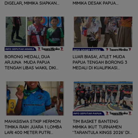
DIGELAR, MIMIKA SIAPKAN
MIMIKA DESAK PAPUA
BIBIT ATLET BERPRESTASI
TENGAH PERCEPAT
SEJAK DINI
PERSIAPAN
BORONG MEDALI, DUA
LUAR BIASA!, ATLET MUDA
ARJUNA MUDA PAPUA
PAPUA TENGAH BORONG 3
TENGAH LIBAS WAKIL DKI
MEDALI DI KUALIFIKASI
JAKARTA, BAWA PULANG
KEJURNAS PANAHAN JUNIOR
PERUNGGU NASIONAL
2026
MAHASISWA STKIP HERMON
TIM BASKET BANTENG
TIMIKA RAIH JUARA 1 LOMBA
MIMIKA IKUT TURNAMEN
LARI 400 METER PUTRI
‘TARANTULA KINGS 2026’ DI
SENIOR PADA ‘KEJUARAAN
BIAK