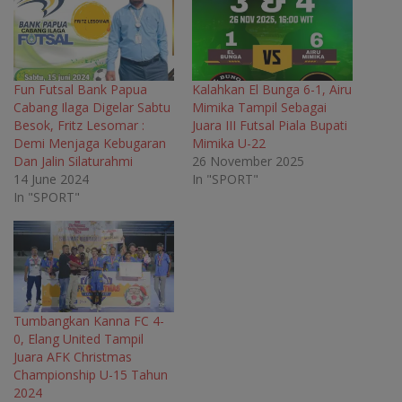
(
O
(
(
O
p
O
O
p
e
p
p
e
n
e
e
n
s
n
n
s
i
s
s
i
n
i
i
n
n
n
n
Fun Futsal Bank Papua
Kalahkan El Bunga 6-1, Airu
n
e
n
n
Cabang Ilaga Digelar Sabtu
Mimika Tampil Sebagai
e
w
e
e
w
w
w
w
Besok, Fritz Lesomar :
Juara III Futsal Piala Bupati
w
i
w
w
Demi Menjaga Kebugaran
Mimika U-22
i
n
i
i
n
d
n
n
Dan Jalin Silaturahmi
26 November 2025
d
o
d
d
o
w
o
o
14 June 2024
In "SPORT"
w
)
w
w
In "SPORT"
)
)
)
Tumbangkan Kanna FC 4-
0, Elang United Tampil
Juara AFK Christmas
Championship U-15 Tahun
2024