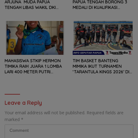
ARJUNA MUDA PAPUA
PAPUA TENGAH BORONG 3
TENGAH LIBAS WAKIL DKI
MEDALI DI KUALIFIKASI
JAKARTA, BAWA PULANG
KEJURNAS PANAHAN JUNIOR
PERUNGGU NASIONAL
2026
MAHASISWA STKIP HERMON
TIM BASKET BANTENG
TIMIKA RAIH JUARA 1 LOMBA
MIMIKA IKUT TURNAMEN
LARI 400 METER PUTRI
‘TARANTULA KINGS 2026’ DI
SENIOR PADA ‘KEJUARAAN
BIAK
JATENG OPEN 2026’
Leave a Reply
Your email address will not be published.
Required fields are
marked
*