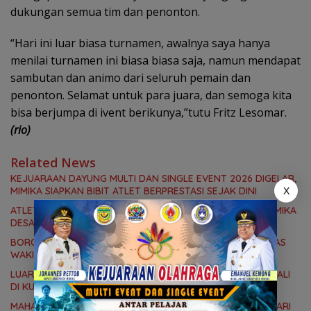
dukungan semua tim dan penonton.
“Hari ini luar biasa turnamen, awalnya saya hanya
menilai turnamen ini biasa biasa saja, namun mendapat
sambutan dan animo dari seluruh pemain dan
penonton. Selamat untuk para juara, dan semoga kita
bisa berjumpa di ivent berikunya,”tutu Fritz Lesomar.
(rio)
Related News
KEJUARAAN DAYUNG MULTI DAN SINGLE EVENT 2026 DIGELAR,
MIMIKA SIAPKAN BIBIT ATLET BERPRESTASI SEJAK DINI
X
ATLET BELADIRI MIMIKA SIAP TAMPIL DI PON 2026, KONI MIMIKA
DESAK PAPUA TENGAH PERCEPAT PERSIAPAN
BORONG MEDALI, DUA ARJUNA MUDA PAPUA TENGAH LIBAS
WAKIL DKI JAKARTA, BAWA PULANG PERUNGGU NASIONAL
LUAR BIASA!, ATLET MUDA PAPUA TENGAH BORONG 3 MEDALI
DI KUALIFIKASI KEJURNAS PANAHAN JUNIOR 2026
MAHASISWA STKIP HERMON TIMIKA RAIH JUARA 1 LOMBA LARI