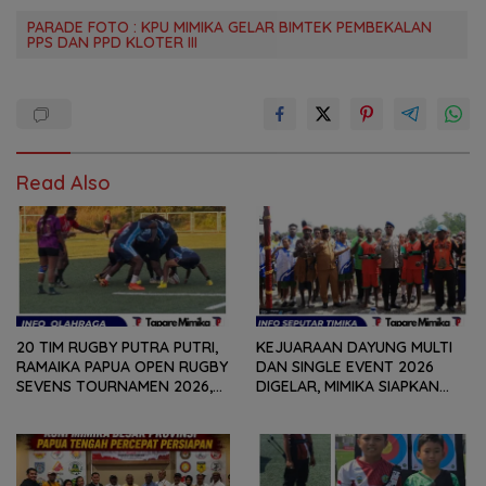
PARADE FOTO : KPU MIMIKA GELAR BIMTEK PEMBEKALAN
PPS DAN PPD KLOTER III
Read Also
20 TIM RUGBY PUTRA PUTRI,
KEJUARAAN DAYUNG MULTI
RAMAIKA PAPUA OPEN RUGBY
DAN SINGLE EVENT 2026
SEVENS TOURNAMEN 2026,
DIGELAR, MIMIKA SIAPKAN
HARI PERTAMA SELESAIKAN
BIBIT ATLET BERPRESTASI
29 PERTANDINGAN
SEJAK DINI