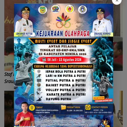
Staf Divisi SDM Hendrik Samkay didampingi Salomina
Sraun