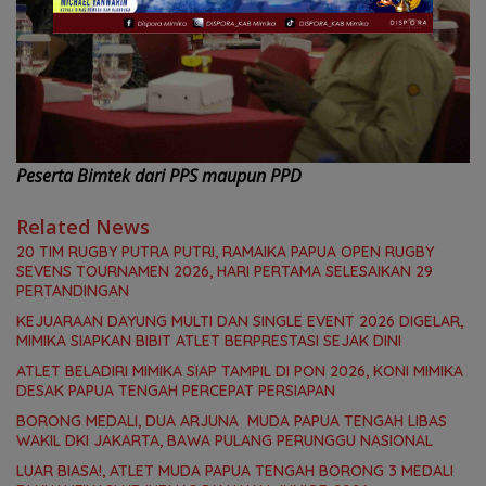
Peserta Bimtek dari PPS maupun PPD
Related News
20 TIM RUGBY PUTRA PUTRI, RAMAIKA PAPUA OPEN RUGBY
SEVENS TOURNAMEN 2026, HARI PERTAMA SELESAIKAN 29
PERTANDINGAN
KEJUARAAN DAYUNG MULTI DAN SINGLE EVENT 2026 DIGELAR,
MIMIKA SIAPKAN BIBIT ATLET BERPRESTASI SEJAK DINI
ATLET BELADIRI MIMIKA SIAP TAMPIL DI PON 2026, KONI MIMIKA
DESAK PAPUA TENGAH PERCEPAT PERSIAPAN
BORONG MEDALI, DUA ARJUNA MUDA PAPUA TENGAH LIBAS
WAKIL DKI JAKARTA, BAWA PULANG PERUNGGU NASIONAL
LUAR BIASA!, ATLET MUDA PAPUA TENGAH BORONG 3 MEDALI