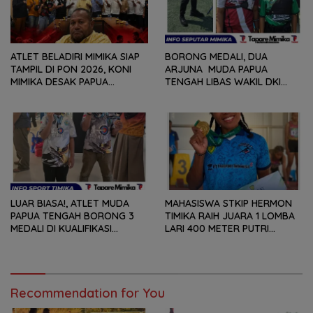
ATLET BELADIRI MIMIKA SIAP
BORONG MEDALI, DUA
TAMPIL DI PON 2026, KONI
ARJUNA MUDA PAPUA
MIMIKA DESAK PAPUA
TENGAH LIBAS WAKIL DKI
TENGAH PERCEPAT
JAKARTA, BAWA PULANG
PERSIAPAN
PERUNGGU NASIONAL
LUAR BIASA!, ATLET MUDA
MAHASISWA STKIP HERMON
PAPUA TENGAH BORONG 3
TIMIKA RAIH JUARA 1 LOMBA
MEDALI DI KUALIFIKASI
LARI 400 METER PUTRI
KEJURNAS PANAHAN JUNIOR
SENIOR PADA ‘KEJUARAAN
2026
JATENG OPEN 2026’
Recommendation for You