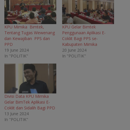
O
p
O
O
p
e
p
p
e
n
e
e
n
s
n
n
s
i
s
s
i
n
i
i
n
n
n
n
KPU Mimika Bimtek,
KPU Gelar Bimtek
n
e
n
n
Tentang Tugas Wewenang
Penggunaan Aplikasi E-
e
w
e
e
w
w
w
w
dan Kewajiban PPS dan
Coklit Bagi PPS se-
w
i
w
w
PPD
Kabupaten Mimika
i
n
i
i
n
d
n
n
19 June 2024
20 June 2024
d
o
d
d
o
w
o
o
In "POLITIK"
In "POLITIK"
w
)
w
w
)
)
)
Divisi Data KPU Mimika
Gelar BimTek Aplikasi E-
Coklit dan Sidalih Bagi PPD
13 June 2024
In "POLITIK"