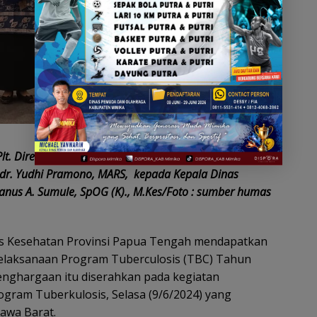
Plt. Direktur Jenderal Pencegahan dan Pengendalian
, dr. Yudhi Pramono, MARS, kepada Kepala Dinas
wanus A. Sumule, SpOG (K)., M.Kes/Foto : sumber humas
s Kesehatan Provinsi Papua Tengah mendapatkan
elaksanaan Program Tuberculosis (TBC) Tahun
enghargaan itu diserahkan pada kegiatan
gram Tuberkulosis, Selasa (9/6/2024) yang
Jawa Barat.