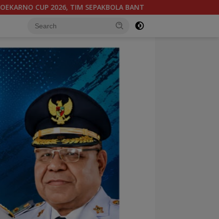
G PAPUA TENGAH BERGABUNG DI GROUP B, BERSAMA SULAWESI 