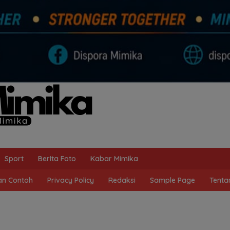
Sport
BerIta Foto
Kabar Mimika
n Contoh
Privacy Policy
Redaksi
Sample Page
Tenta