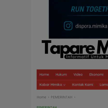
Home
Hukum
Video
Ekonomi
Kabar Mimika
Kontak Kami
Lama
Home
PEMERINTAH
PEMERINTAH