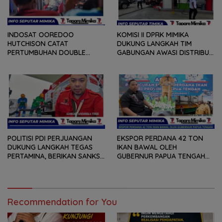
INDOSAT OOREDOO
KOMISI II DPRK MIMIKA
HUTCHISON CATAT
DUKUNG LANGKAH TIM
PERTUMBUHAN DOUBLE
GABUNGAN AWASI DISTRIBUSI
DIGIT, PERCEPAT
BBM BERSUBSIDI DI SPBU
TRANSFORMASI BERBASIS AI
POLITISI PDI PERJUANGAN
EKSPOR PERDANA 42 TON
DUKUNG LANGKAH TEGAS
IKAN BAWAL OLEH
PERTAMINA, BERIKAN SANKSI
GUBERNUR PAPUA TENGAH
SPBU YANG SALAH
MEKY NAWIPA, ADRIAN
MENYALURKAN BBM
ANDHIKA THIE : BUKTI DAN
BERSUBSIDI
KOMITMEN PEMPROV
MEMBANGUN SEKTOR
Recommendation for You
PERIKANAN BAGI NELAYAN
LOKAL OAP