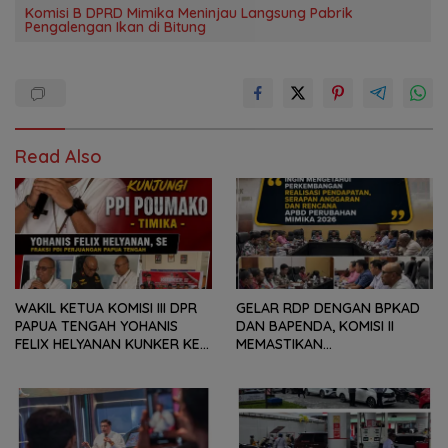
Komisi B DPRD Mimika Meninjau Langsung Pabrik
Pengalengan Ikan di Bitung
Read Also
WAKIL KETUA KOMISI III DPR
GELAR RDP DENGAN BPKAD
PAPUA TENGAH YOHANIS
DAN BAPENDA, KOMISI II
FELIX HELYANAN KUNKER KE
MEMASTIKAN
PPI POUMAKO TIMIKA,
PERKEMBANGAN REALISASI
KALABU : BERJANJI UNTUK
PENDAPATAN DAERAH,
BENAHI DEMI MEMBERI
REALISASI DAN PENYERAPAN
DAMPAK BAIK BAGI
APBD, SERTA APBD
MASYARAKAT
PERUBAHAN 2026