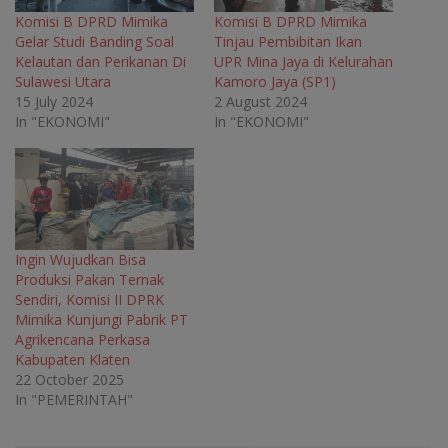
i
n
i
i
n
n
n
n
Komisi B DPRD Mimika
Komisi B DPRD Mimika
n
e
n
n
Gelar Studi Banding Soal
Tinjau Pembibitan Ikan
e
w
e
e
w
w
w
w
Kelautan dan Perikanan Di
UPR Mina Jaya di Kelurahan
w
i
w
w
Sulawesi Utara
Kamoro Jaya (SP1)
i
n
i
i
n
d
n
n
15 July 2024
2 August 2024
d
o
d
d
o
w
o
o
In "EKONOMI"
In "EKONOMI"
w
)
w
w
)
)
)
Ingin Wujudkan Bisa
Produksi Pakan Ternak
Sendiri, Komisi II DPRK
Mimika Kunjungi Pabrik PT
Agrikencana Perkasa
Kabupaten Klaten
22 October 2025
In "PEMERINTAH"