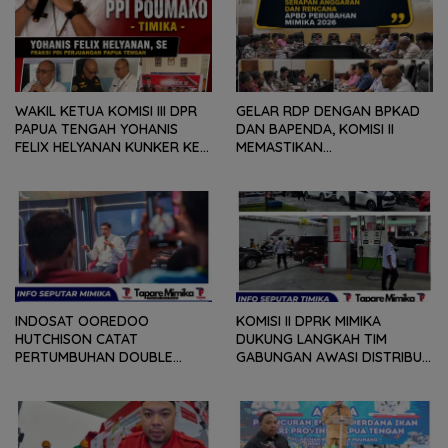
WAKIL KETUA KOMISI III DPR
GELAR RDP DENGAN BPKAD
PAPUA TENGAH YOHANIS
DAN BAPENDA, KOMISI II
FELIX HELYANAN KUNKER KE
MEMASTIKAN
PPI POUMAKO TIMIKA,
PERKEMBANGAN REALISASI
KALABU : BERJANJI UNTUK
PENDAPATAN DAERAH,
BENAHI DEMI MEMBERI
REALISASI DAN PENYERAPAN
DAMPAK BAIK BAGI
APBD, SERTA APBD
MASYARAKAT
PERUBAHAN 2026
INDOSAT OOREDOO
KOMISI II DPRK MIMIKA
HUTCHISON CATAT
DUKUNG LANGKAH TIM
PERTUMBUHAN DOUBLE
GABUNGAN AWASI DISTRIBUSI
DIGIT, PERCEPAT
BBM BERSUBSIDI DI SPBU
TRANSFORMASI BERBASIS AI