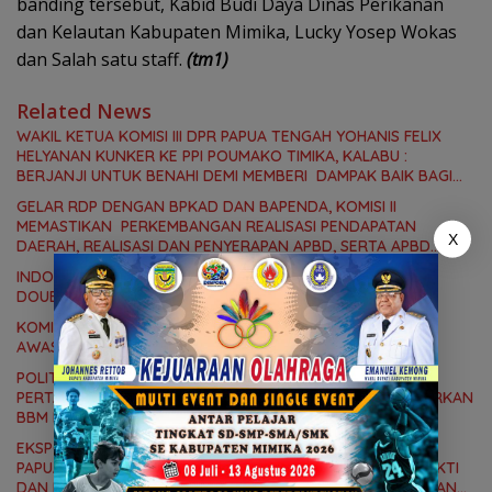
banding tersebut, Kabid Budi Daya Dinas Perikanan
dan Kelautan Kabupaten Mimika, Lucky Yosep Wokas
dan Salah satu staff.
(tm1)
Related News
WAKIL KETUA KOMISI III DPR PAPUA TENGAH YOHANIS FELIX
HELYANAN KUNKER KE PPI POUMAKO TIMIKA, KALABU :
BERJANJI UNTUK BENAHI DEMI MEMBERI DAMPAK BAIK BAGI
MASYARAKAT
GELAR RDP DENGAN BPKAD DAN BAPENDA, KOMISI II
MEMASTIKAN PERKEMBANGAN REALISASI PENDAPATAN
X
DAERAH, REALISASI DAN PENYERAPAN APBD, SERTA APBD
PERUBAHAN 2026
INDOSAT OOREDOO HUTCHISON CATAT PERTUMBUHAN
DOUBLE DIGIT, PERCEPAT TRANSFORMASI BERBASIS AI
KOMISI II DPRK MIMIKA DUKUNG LANGKAH TIM GABUNGAN
AWASI DISTRIBUSI BBM BERSUBSIDI DI SPBU
POLITISI PDI PERJUANGAN DUKUNG LANGKAH TEGAS
PERTAMINA, BERIKAN SANKSI SPBU YANG SALAH MENYALURKAN
BBM BERSUBSIDI
EKSPOR PERDANA 42 TON IKAN BAWAL OLEH GUBERNUR
PAPUA TENGAH MEKY NAWIPA, ADRIAN ANDHIKA THIE : BUKTI
DAN KOMITMEN PEMPROV MEMBANGUN SEKTOR PERIKANAN