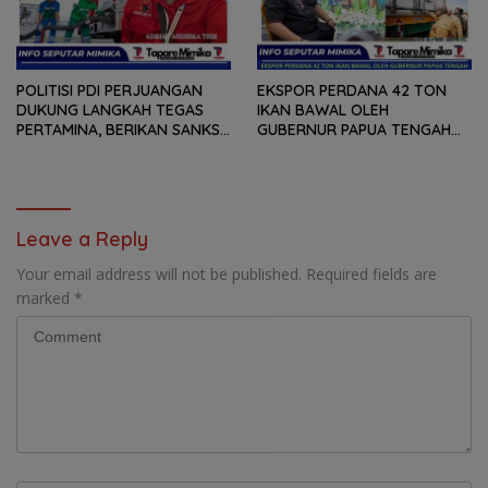
POLITISI PDI PERJUANGAN
EKSPOR PERDANA 42 TON
DUKUNG LANGKAH TEGAS
IKAN BAWAL OLEH
PERTAMINA, BERIKAN SANKSI
GUBERNUR PAPUA TENGAH
SPBU YANG SALAH
MEKY NAWIPA, ADRIAN
MENYALURKAN BBM
ANDHIKA THIE : BUKTI DAN
BERSUBSIDI
KOMITMEN PEMPROV
MEMBANGUN SEKTOR
PERIKANAN BAGI NELAYAN
Leave a Reply
LOKAL OAP
Your email address will not be published.
Required fields are
marked
*