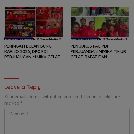
DAN PENYERAHAN TROPY
ASPIRASI DENGAN BERTATAP
BAGI PEMENANG BERBAGAI
MUKA DAN RITUAL BERAPEN
LOMBA
PERINGATI BULAN BUNG
PENGURUS PAC PDI
KARNO 2026, DPC PDI
PERJUANGAN MIMIKA TIMUR
PERJUANGAN MIMIKA GELAR
GELAR RAPAT DAN
SERANGKAIAN KEGIATAN
KONSOLDIASI, PERCEPAT
DARI LOMBA PIDATO, VIDIO
TERBENTUKNYA PENGURUS
PENDEK, SENAM SICITA,
RANTING DAN ANAK
BERSIH-BERSIH KOTA, HINGGA
RANTING
LOMBA INTERNAL DOMINO
Leave a Reply
SAMBIL NOBAR PIALA DUNIA
Your email address will not be published.
Required fields are
marked
*