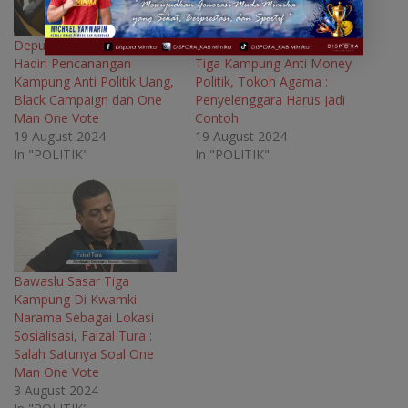
n
s
n
n
s
i
s
s
i
n
i
i
n
n
n
n
Deputi Tehnis Bawaslu RI,
Sambut Baik Pencanangan
n
e
n
n
Hadiri Pencanangan
Tiga Kampung Anti Money
e
w
e
e
w
w
w
w
Kampung Anti Politik Uang,
Politik, Tokoh Agama :
w
i
w
w
Black Campaign dan One
Penyelenggara Harus Jadi
i
n
i
i
n
d
n
n
Man One Vote
Contoh
d
o
d
d
o
w
o
o
19 August 2024
19 August 2024
w
)
w
w
In "POLITIK"
In "POLITIK"
)
)
)
Bawaslu Sasar Tiga
Kampung Di Kwamki
Narama Sebagai Lokasi
Sosialisasi, Faizal Tura :
Salah Satunya Soal One
Man One Vote
3 August 2024