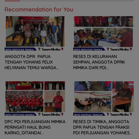
BERSIH-BERSIH KOTA, HINGGA
RANTING
LOMBA INTERNAL DOMINO
Recommendation for You
SAMBIL NOBAR PIALA DUNIA
ANGGOTA DPR PAPUA
RESES DI KELURAHAN
TENGAH YOHANIS FELIX
SEMPAN, ANGGOTA DPRK
HELYANAN TEMUI WARGA
MIMIKA DARI PDI
DALAM RANGKA HEARING
PERJUANGAN
DAN DIALOG
MENDENGARKAN BERBAGAI
PERSOLAN DAN KELUHAN
WARGA
DPC PDI PERJUANGAN MIMIKA
RESES DI TIMIKA, ANGGOTA
PERINGATI HAUL BUNG
DPR PAPUA TENGAH FRAKSI
KARNO, DITANDAI
PDI PERJUANGAN YOHANES
PEMOTONGAN TUMPENG
FELIX HELYANAN SERAP