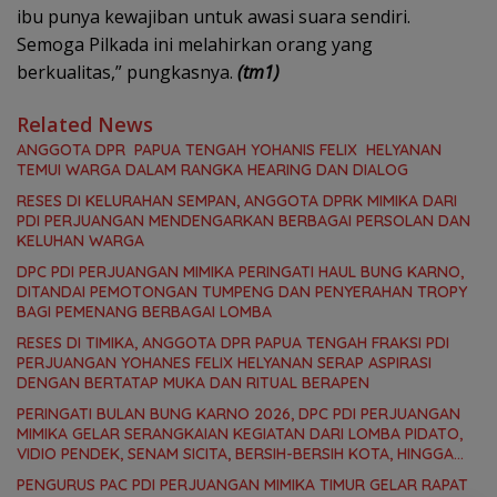
ibu punya kewajiban untuk awasi suara sendiri.
Semoga Pilkada ini melahirkan orang yang
berkualitas,” pungkasnya.
(tm1)
Related News
ANGGOTA DPR PAPUA TENGAH YOHANIS FELIX HELYANAN
TEMUI WARGA DALAM RANGKA HEARING DAN DIALOG
RESES DI KELURAHAN SEMPAN, ANGGOTA DPRK MIMIKA DARI
PDI PERJUANGAN MENDENGARKAN BERBAGAI PERSOLAN DAN
KELUHAN WARGA
DPC PDI PERJUANGAN MIMIKA PERINGATI HAUL BUNG KARNO,
DITANDAI PEMOTONGAN TUMPENG DAN PENYERAHAN TROPY
BAGI PEMENANG BERBAGAI LOMBA
RESES DI TIMIKA, ANGGOTA DPR PAPUA TENGAH FRAKSI PDI
PERJUANGAN YOHANES FELIX HELYANAN SERAP ASPIRASI
DENGAN BERTATAP MUKA DAN RITUAL BERAPEN
PERINGATI BULAN BUNG KARNO 2026, DPC PDI PERJUANGAN
MIMIKA GELAR SERANGKAIAN KEGIATAN DARI LOMBA PIDATO,
VIDIO PENDEK, SENAM SICITA, BERSIH-BERSIH KOTA, HINGGA
LOMBA INTERNAL DOMINO SAMBIL NOBAR PIALA DUNIA
PENGURUS PAC PDI PERJUANGAN MIMIKA TIMUR GELAR RAPAT