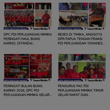
DAN DIALOG
MENDENGARKAN BERBAGAI
PERSOLAN DAN KELUHAN
WARGA
DPC PDI PERJUANGAN MIMIKA
RESES DI TIMIKA, ANGGOTA
PERINGATI HAUL BUNG
DPR PAPUA TENGAH FRAKSI
KARNO, DITANDAI
PDI PERJUANGAN YOHANES
PEMOTONGAN TUMPENG
FELIX HELYANAN SERAP
DAN PENYERAHAN TROPY
ASPIRASI DENGAN BERTATAP
BAGI PEMENANG BERBAGAI
MUKA DAN RITUAL BERAPEN
LOMBA
PERINGATI BULAN BUNG
PENGURUS PAC PDI
KARNO 2026, DPC PDI
PERJUANGAN MIMIKA TIMUR
PERJUANGAN MIMIKA GELAR
GELAR RAPAT DAN
SERANGKAIAN KEGIATAN
KONSOLDIASI, PERCEPAT
DARI LOMBA PIDATO, VIDIO
TERBENTUKNYA PENGURUS
PENDEK, SENAM SICITA,
RANTING DAN ANAK