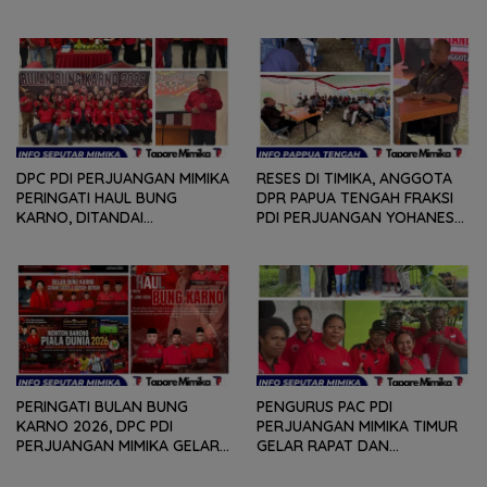
DALAM RANGKA HEARING
PERJUANGAN
DAN DIALOG
MENDENGARKAN BERBAGAI
PERSOLAN DAN KELUHAN
WARGA
DPC PDI PERJUANGAN MIMIKA
RESES DI TIMIKA, ANGGOTA
PERINGATI HAUL BUNG
DPR PAPUA TENGAH FRAKSI
KARNO, DITANDAI
PDI PERJUANGAN YOHANES
PEMOTONGAN TUMPENG
FELIX HELYANAN SERAP
DAN PENYERAHAN TROPY
ASPIRASI DENGAN BERTATAP
BAGI PEMENANG BERBAGAI
MUKA DAN RITUAL BERAPEN
LOMBA
PERINGATI BULAN BUNG
PENGURUS PAC PDI
KARNO 2026, DPC PDI
PERJUANGAN MIMIKA TIMUR
PERJUANGAN MIMIKA GELAR
GELAR RAPAT DAN
SERANGKAIAN KEGIATAN
KONSOLDIASI, PERCEPAT
DARI LOMBA PIDATO, VIDIO
TERBENTUKNYA PENGURUS