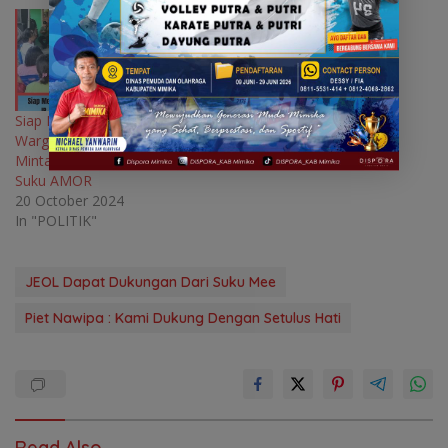
)
)
)
Siap Menangkan JOEL,
Warga Wuamesu Ende Lio
Minta JR-EK Prioritaskan
Suku AMOR
20 October 2024
In "POLITIK"
JEOL Dapat Dukungan Dari Suku Mee
Piet Nawipa : Kami Dukung Dengan Setulus Hati
Read Also