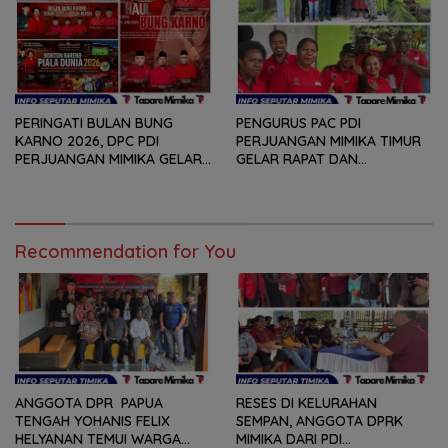
BAGI PEMENANG BERBAGAI
MUKA DAN RITUAL BERAPEN
LOMBA
PERINGATI BULAN BUNG
PENGURUS PAC PDI
KARNO 2026, DPC PDI
PERJUANGAN MIMIKA TIMUR
PERJUANGAN MIMIKA GELAR
GELAR RAPAT DAN
SERANGKAIAN KEGIATAN
KONSOLDIASI, PERCEPAT
DARI LOMBA PIDATO, VIDIO
TERBENTUKNYA PENGURUS
PENDEK, SENAM SICITA,
RANTING DAN ANAK
BERSIH-BERSIH KOTA, HINGGA
RANTING
LOMBA INTERNAL DOMINO
Recommendation for You
SAMBIL NOBAR PIALA DUNIA
ANGGOTA DPR PAPUA
RESES DI KELURAHAN
TENGAH YOHANIS FELIX
SEMPAN, ANGGOTA DPRK
HELYANAN TEMUI WARGA
MIMIKA DARI PDI