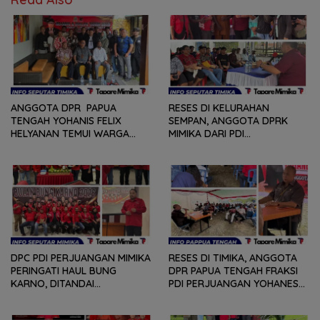
ANGGOTA DPR PAPUA
RESES DI KELURAHAN
TENGAH YOHANIS FELIX
SEMPAN, ANGGOTA DPRK
HELYANAN TEMUI WARGA
MIMIKA DARI PDI
DALAM RANGKA HEARING
PERJUANGAN
DAN DIALOG
MENDENGARKAN BERBAGAI
PERSOLAN DAN KELUHAN
WARGA
DPC PDI PERJUANGAN MIMIKA
RESES DI TIMIKA, ANGGOTA
PERINGATI HAUL BUNG
DPR PAPUA TENGAH FRAKSI
KARNO, DITANDAI
PDI PERJUANGAN YOHANES
PEMOTONGAN TUMPENG
FELIX HELYANAN SERAP
DAN PENYERAHAN TROPY
ASPIRASI DENGAN BERTATAP