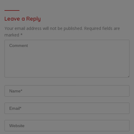
PENDEK, SENAM SICITA,
RANTING DAN ANAK
BERSIH-BERSIH KOTA, HINGGA
RANTING
LOMBA INTERNAL DOMINO
Leave a Reply
SAMBIL NOBAR PIALA DUNIA
Your email address will not be published.
Required fields are
marked
*