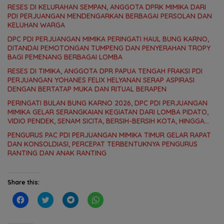
RESES DI KELURAHAN SEMPAN, ANGGOTA DPRK MIMIKA DARI
PDI PERJUANGAN MENDENGARKAN BERBAGAI PERSOLAN DAN
KELUHAN WARGA
DPC PDI PERJUANGAN MIMIKA PERINGATI HAUL BUNG KARNO,
DITANDAI PEMOTONGAN TUMPENG DAN PENYERAHAN TROPY
BAGI PEMENANG BERBAGAI LOMBA
RESES DI TIMIKA, ANGGOTA DPR PAPUA TENGAH FRAKSI PDI
PERJUANGAN YOHANES FELIX HELYANAN SERAP ASPIRASI
DENGAN BERTATAP MUKA DAN RITUAL BERAPEN
PERINGATI BULAN BUNG KARNO 2026, DPC PDI PERJUANGAN
MIMIKA GELAR SERANGKAIAN KEGIATAN DARI LOMBA PIDATO,
VIDIO PENDEK, SENAM SICITA, BERSIH-BERSIH KOTA, HINGGA
LOMBA INTERNAL DOMINO SAMBIL NOBAR PIALA DUNIA
PENGURUS PAC PDI PERJUANGAN MIMIKA TIMUR GELAR RAPAT
DAN KONSOLDIASI, PERCEPAT TERBENTUKNYA PENGURUS
RANTING DAN ANAK RANTING
Share this:
C
C
C
C
l
l
l
l
i
i
i
i
c
c
c
c