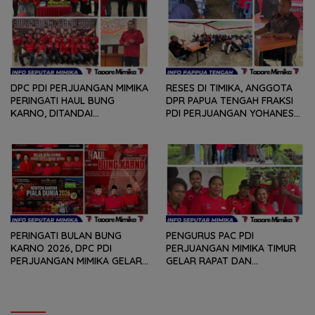
PERSOLAN DAN KELUHAN
WARGA
DPC PDI PERJUANGAN MIMIKA
RESES DI TIMIKA, ANGGOTA
PERINGATI HAUL BUNG
DPR PAPUA TENGAH FRAKSI
KARNO, DITANDAI
PDI PERJUANGAN YOHANES
PEMOTONGAN TUMPENG
FELIX HELYANAN SERAP
DAN PENYERAHAN TROPY
ASPIRASI DENGAN BERTATAP
BAGI PEMENANG BERBAGAI
MUKA DAN RITUAL BERAPEN
LOMBA
PERINGATI BULAN BUNG
PENGURUS PAC PDI
KARNO 2026, DPC PDI
PERJUANGAN MIMIKA TIMUR
PERJUANGAN MIMIKA GELAR
GELAR RAPAT DAN
SERANGKAIAN KEGIATAN
KONSOLDIASI, PERCEPAT
DARI LOMBA PIDATO, VIDIO
TERBENTUKNYA PENGURUS
PENDEK, SENAM SICITA,
RANTING DAN ANAK
BERSIH-BERSIH KOTA, HINGGA
RANTING