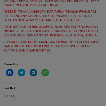
DITANDAI PEMOTONGAN TUMPENG DAN PENYERAHAN TROPY
BAGI PEMENANG BERBAGAI LOMBA
RESES DI TIMIKA, ANGGOTA DPR PAPUA TENGAH FRAKSI PDI
PERJUANGAN YOHANES FELIX HELYANAN SERAP ASPIRASI
DENGAN BERTATAP MUKA DAN RITUAL BERAPEN
PERINGATI BULAN BUNG KARNO 2026, DPC PDI PERJUANGAN
MIMIKA GELAR SERANGKAIAN KEGIATAN DARI LOMBA PIDATO,
VIDIO PENDEK, SENAM SICITA, BERSIH-BERSIH KOTA, HINGGA
LOMBA INTERNAL DOMINO SAMBIL NOBAR PIALA DUNIA
PENGURUS PAC PDI PERJUANGAN MIMIKA TIMUR GELAR RAPAT
DAN KONSOLDIASI, PERCEPAT TERBENTUKNYA PENGURUS
RANTING DAN ANAK RANTING
Share this:
C
C
C
C
l
l
l
l
i
i
i
i
c
c
c
c
k
k
k
k
t
t
t
t
Like this:
o
o
o
o
s
s
s
s
Loading...
h
h
h
h
a
a
a
a
r
r
r
r
e
e
e
e