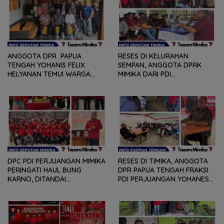
ANGGOTA DPR PAPUA
RESES DI KELURAHAN
TENGAH YOHANIS FELIX
SEMPAN, ANGGOTA DPRK
HELYANAN TEMUI WARGA
MIMIKA DARI PDI
DALAM RANGKA HEARING
PERJUANGAN
DAN DIALOG
MENDENGARKAN BERBAGAI
PERSOLAN DAN KELUHAN
WARGA
DPC PDI PERJUANGAN MIMIKA
RESES DI TIMIKA, ANGGOTA
PERINGATI HAUL BUNG
DPR PAPUA TENGAH FRAKSI
KARNO, DITANDAI
PDI PERJUANGAN YOHANES
PEMOTONGAN TUMPENG
FELIX HELYANAN SERAP
DAN PENYERAHAN TROPY
ASPIRASI DENGAN BERTATAP
BAGI PEMENANG BERBAGAI
MUKA DAN RITUAL BERAPEN
LOMBA