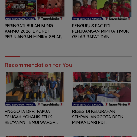
PERINGATI BULAN BUNG
PENGURUS PAC PDI
KARNO 2026, DPC PDI
PERJUANGAN MIMIKA TIMUR
PERJUANGAN MIMIKA GELAR
GELAR RAPAT DAN
SERANGKAIAN KEGIATAN
KONSOLDIASI, PERCEPAT
DARI LOMBA PIDATO, VIDIO
TERBENTUKNYA PENGURUS
PENDEK, SENAM SICITA,
RANTING DAN ANAK
BERSIH-BERSIH KOTA, HINGGA
RANTING
LOMBA INTERNAL DOMINO
Recommendation for You
SAMBIL NOBAR PIALA DUNIA
ANGGOTA DPR PAPUA
RESES DI KELURAHAN
TENGAH YOHANIS FELIX
SEMPAN, ANGGOTA DPRK
HELYANAN TEMUI WARGA
MIMIKA DARI PDI
DALAM RANGKA HEARING
PERJUANGAN
DAN DIALOG
MENDENGARKAN BERBAGAI