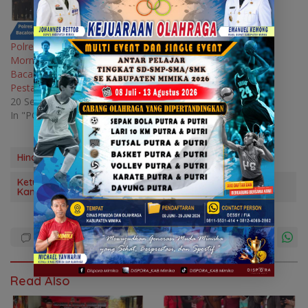
Polres Mimika Gelar Coffe
Morning Dengan Tiga
Bacalon, Sharing Terkait
Pesta Demokrasi Pilkada
20 September 2024
In "POLITIK"
Hindari Saling Serang di Medsos
Ketua DPRD Himbau Massa Pendukung Paslon Jaga
Kamtibmas Selama Kampanye
Read Also