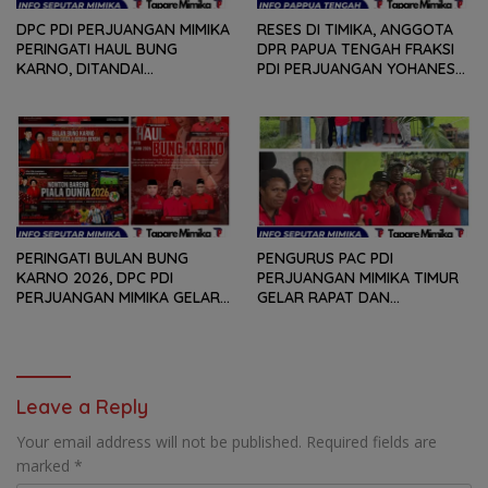
DPC PDI PERJUANGAN MIMIKA
RESES DI TIMIKA, ANGGOTA
PERINGATI HAUL BUNG
DPR PAPUA TENGAH FRAKSI
KARNO, DITANDAI
PDI PERJUANGAN YOHANES
PEMOTONGAN TUMPENG
FELIX HELYANAN SERAP
DAN PENYERAHAN TROPY
ASPIRASI DENGAN BERTATAP
BAGI PEMENANG BERBAGAI
MUKA DAN RITUAL BERAPEN
LOMBA
PERINGATI BULAN BUNG
PENGURUS PAC PDI
KARNO 2026, DPC PDI
PERJUANGAN MIMIKA TIMUR
PERJUANGAN MIMIKA GELAR
GELAR RAPAT DAN
SERANGKAIAN KEGIATAN
KONSOLDIASI, PERCEPAT
DARI LOMBA PIDATO, VIDIO
TERBENTUKNYA PENGURUS
PENDEK, SENAM SICITA,
RANTING DAN ANAK
BERSIH-BERSIH KOTA, HINGGA
RANTING
LOMBA INTERNAL DOMINO
Leave a Reply
SAMBIL NOBAR PIALA DUNIA
Your email address will not be published.
Required fields are
marked
*