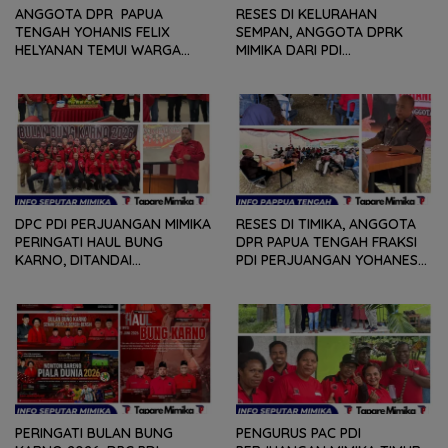
ANGGOTA DPR PAPUA
RESES DI KELURAHAN
TENGAH YOHANIS FELIX
SEMPAN, ANGGOTA DPRK
HELYANAN TEMUI WARGA
MIMIKA DARI PDI
DALAM RANGKA HEARING
PERJUANGAN
DAN DIALOG
MENDENGARKAN BERBAGAI
PERSOLAN DAN KELUHAN
WARGA
DPC PDI PERJUANGAN MIMIKA
RESES DI TIMIKA, ANGGOTA
PERINGATI HAUL BUNG
DPR PAPUA TENGAH FRAKSI
KARNO, DITANDAI
PDI PERJUANGAN YOHANES
PEMOTONGAN TUMPENG
FELIX HELYANAN SERAP
DAN PENYERAHAN TROPY
ASPIRASI DENGAN BERTATAP
BAGI PEMENANG BERBAGAI
MUKA DAN RITUAL BERAPEN
LOMBA
PERINGATI BULAN BUNG
PENGURUS PAC PDI