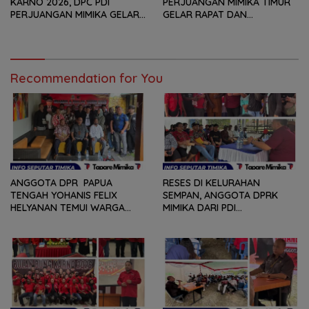
KARNO 2026, DPC PDI
PERJUANGAN MIMIKA TIMUR
PERJUANGAN MIMIKA GELAR
GELAR RAPAT DAN
SERANGKAIAN KEGIATAN
KONSOLDIASI, PERCEPAT
DARI LOMBA PIDATO, VIDIO
TERBENTUKNYA PENGURUS
PENDEK, SENAM SICITA,
RANTING DAN ANAK
BERSIH-BERSIH KOTA, HINGGA
RANTING
LOMBA INTERNAL DOMINO
Recommendation for You
SAMBIL NOBAR PIALA DUNIA
ANGGOTA DPR PAPUA
RESES DI KELURAHAN
TENGAH YOHANIS FELIX
SEMPAN, ANGGOTA DPRK
HELYANAN TEMUI WARGA
MIMIKA DARI PDI
DALAM RANGKA HEARING
PERJUANGAN
DAN DIALOG
MENDENGARKAN BERBAGAI
PERSOLAN DAN KELUHAN
WARGA