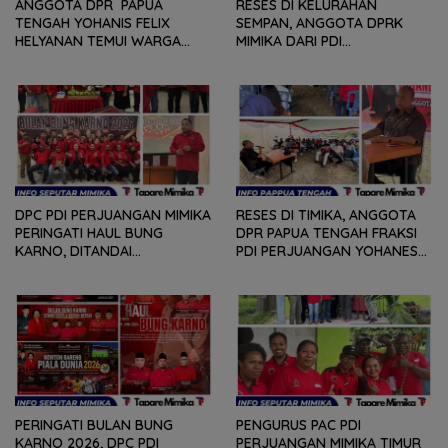
ANGGOTA DPR PAPUA
RESES DI KELURAHAN
TENGAH YOHANIS FELIX
SEMPAN, ANGGOTA DPRK
HELYANAN TEMUI WARGA
MIMIKA DARI PDI
DALAM RANGKA HEARING
PERJUANGAN
DAN DIALOG
MENDENGARKAN BERBAGAI
PERSOLAN DAN KELUHAN
WARGA
DPC PDI PERJUANGAN MIMIKA
RESES DI TIMIKA, ANGGOTA
PERINGATI HAUL BUNG
DPR PAPUA TENGAH FRAKSI
KARNO, DITANDAI
PDI PERJUANGAN YOHANES
PEMOTONGAN TUMPENG
FELIX HELYANAN SERAP
DAN PENYERAHAN TROPY
ASPIRASI DENGAN BERTATAP
BAGI PEMENANG BERBAGAI
MUKA DAN RITUAL BERAPEN
LOMBA
PERINGATI BULAN BUNG
PENGURUS PAC PDI
KARNO 2026, DPC PDI
PERJUANGAN MIMIKA TIMUR