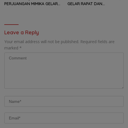
PERJUANGAN MIMIKA GELAR
GELAR RAPAT DAN
SERANGKAIAN KEGIATAN
KONSOLDIASI, PERCEPAT
DARI LOMBA PIDATO, VIDIO
TERBENTUKNYA PENGURUS
PENDEK, SENAM SICITA,
RANTING DAN ANAK
BERSIH-BERSIH KOTA, HINGGA
RANTING
LOMBA INTERNAL DOMINO
Leave a Reply
SAMBIL NOBAR PIALA DUNIA
Your email address will not be published.
Required fields are
marked
*