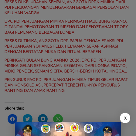
RESES DI KELURAHAN SEMPAN, ANGGOTA DPRK MIMIKA DARI
PDI PERJUANGAN MENDENGARKAN BERBAGAI PERSOLAN DAN
KELUHAN WARGA
DPC PDI PERJUANGAN MIMIKA PERINGATI HAUL BUNG KARNO,
DITANDAI PEMOTONGAN TUMPENG DAN PENYERAHAN TROPY
BAGI PEMENANG BERBAGAI LOMBA
RESES DI TIMIKA, ANGGOTA DPR PAPUA TENGAH FRAKSI PDI
PERJUANGAN YOHANES FELIX HELYANAN SERAP ASPIRASI
DENGAN BERTATAP MUKA DAN RITUAL BERAPEN
PERINGATI BULAN BUNG KARNO 2026, DPC PDI PERJUANGAN
MIMIKA GELAR SERANGKAIAN KEGIATAN DARI LOMBA PIDATO,
VIDIO PENDEK, SENAM SICITA, BERSIH-BERSIH KOTA, HINGGA
LOMBA INTERNAL DOMINO SAMBIL NOBAR PIALA DUNIA
PENGURUS PAC PDI PERJUANGAN MIMIKA TIMUR GELAR RAPAT
DAN KONSOLDIASI, PERCEPAT TERBENTUKNYA PENGURUS
RANTING DAN ANAK RANTING
Share this:
C
C
C
C
X
l
l
l
l
i
i
i
i
c
c
c
c
k
k
k
k