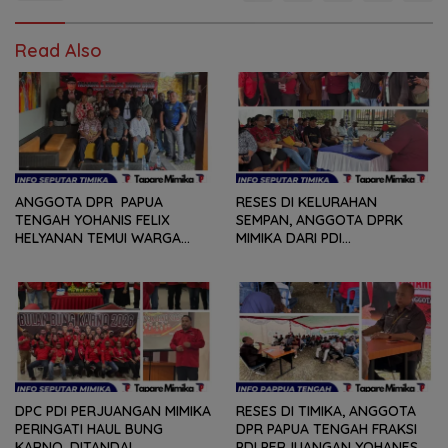
Read Also
ANGGOTA DPR PAPUA
RESES DI KELURAHAN
TENGAH YOHANIS FELIX
SEMPAN, ANGGOTA DPRK
HELYANAN TEMUI WARGA
MIMIKA DARI PDI
DALAM RANGKA HEARING
PERJUANGAN
DAN DIALOG
MENDENGARKAN BERBAGAI
PERSOLAN DAN KELUHAN
WARGA
DPC PDI PERJUANGAN MIMIKA
RESES DI TIMIKA, ANGGOTA
PERINGATI HAUL BUNG
DPR PAPUA TENGAH FRAKSI
KARNO, DITANDAI
PDI PERJUANGAN YOHANES