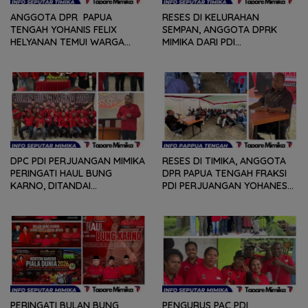
ANGGOTA DPR PAPUA
RESES DI KELURAHAN
TENGAH YOHANIS FELIX
SEMPAN, ANGGOTA DPRK
HELYANAN TEMUI WARGA
MIMIKA DARI PDI
DALAM RANGKA HEARING
PERJUANGAN
DAN DIALOG
MENDENGARKAN BERBAGAI
PERSOLAN DAN KELUHAN
WARGA
DPC PDI PERJUANGAN MIMIKA
RESES DI TIMIKA, ANGGOTA
PERINGATI HAUL BUNG
DPR PAPUA TENGAH FRAKSI
KARNO, DITANDAI
PDI PERJUANGAN YOHANES
PEMOTONGAN TUMPENG
FELIX HELYANAN SERAP
DAN PENYERAHAN TROPY
ASPIRASI DENGAN BERTATAP
BAGI PEMENANG BERBAGAI
MUKA DAN RITUAL BERAPEN
LOMBA
PERINGATI BULAN BUNG
PENGURUS PAC PDI