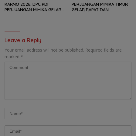
KARNO 2026, DPC PDI
PERJUANGAN MIMIKA TIMUR
PERJUANGAN MIMIKA GELAR
GELAR RAPAT DAN
SERANGKAIAN KEGIATAN
KONSOLDIASI, PERCEPAT
DARI LOMBA PIDATO, VIDIO
TERBENTUKNYA PENGURUS
PENDEK, SENAM SICITA,
RANTING DAN ANAK
BERSIH-BERSIH KOTA, HINGGA
RANTING
LOMBA INTERNAL DOMINO
Leave a Reply
SAMBIL NOBAR PIALA DUNIA
Your email address will not be published.
Required fields are
marked
*