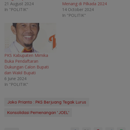
n
d
n
n
21 August 2024
Menang di Pilkada 2024
d
o
d
d
o
w
o
o
In "POLITIK"
14 October 2024
w
)
w
w
In "POLITIK"
)
)
)
PKS Kabupaten Mimika
Buka Pendaftaran
Dukungan Calon Bupati
dan Wakil Bupati
6 June 2024
In "POLITIK"
Joko Prianto : PKS Berjuang Tegak Lurus
Konsolidasi Pemenangan ‘JOEL’