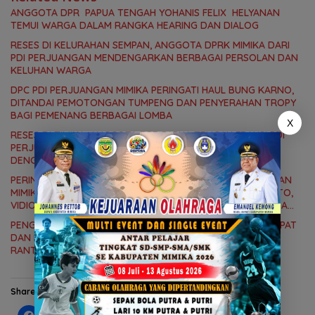
ANGGOTA DPR PAPUA TENGAH YOHANIS FELIX HELYANAN
TEMUI WARGA DALAM RANGKA HEARING DAN DIALOG
RESES DI KELURAHAN SEMPAN, ANGGOTA DPRK MIMIKA DARI
PDI PERJUANGAN MENDENGARKAN BERBAGAI PERSOLAN DAN
KELUHAN WARGA
DPC PDI PERJUANGAN MIMIKA PERINGATI HAUL BUNG KARNO,
DITANDAI PEMOTONGAN TUMPENG DAN PENYERAHAN TROPY
BAGI PEMENANG BERBAGAI LOMBA
X
RESES DI TIMIKA, ANGGOTA DPR PAPUA TENGAH FRAKSI PDI
PERJUANGAN YOHANES FELIX HELYANAN SERAP ASPIRASI
DENGAN BERTATAP MUKA DAN RITUAL BERAPEN
PERINGATI BULAN BUNG KARNO 2026, DPC PDI PERJUANGAN
MIMIKA GELAR SERANGKAIAN KEGIATAN DARI LOMBA PIDATO,
VIDIO PENDEK, SENAM SICITA, BERSIH-BERSIH KOTA, HINGGA
LOMBA INTERNAL DOMINO SAMBIL NOBAR PIALA DUNIA
PENGURUS PAC PDI PERJUANGAN MIMIKA TIMUR GELAR RAPAT
DAN KONSOLDIASI, PERCEPAT TERBENTUKNYA PENGURUS
RANTING DAN ANAK RANTING
Share this:
C
C
C
C