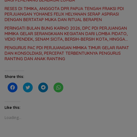
BAGI PEMENANG BERBAGAI LOMBA
RESES DI TIMIKA, ANGGOTA DPR PAPUA TENGAH FRAKSI PDI
PERJUANGAN YOHANES FELIX HELYANAN SERAP ASPIRASI
DENGAN BERTATAP MUKA DAN RITUAL BERAPEN
PERINGATI BULAN BUNG KARNO 2026, DPC PDI PERJUANGAN
MIMIKA GELAR SERANGKAIAN KEGIATAN DARI LOMBA PIDATO,
VIDIO PENDEK, SENAM SICITA, BERSIH-BERSIH KOTA, HINGGA
LOMBA INTERNAL DOMINO SAMBIL NOBAR PIALA DUNIA
PENGURUS PAC PDI PERJUANGAN MIMIKA TIMUR GELAR RAPAT
DAN KONSOLDIASI, PERCEPAT TERBENTUKNYA PENGURUS
RANTING DAN ANAK RANTING
Share this:
C
C
C
C
l
l
l
l
i
i
i
i
c
c
c
c
k
k
k
k
t
t
t
t
Like this:
o
o
o
o
s
s
s
s
Loading...
h
h
h
h
a
a
a
a
r
r
r
r
e
e
e
e
o
o
o
o