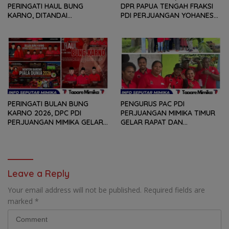
PERINGATI HAUL BUNG
DPR PAPUA TENGAH FRAKSI
KARNO, DITANDAI
PDI PERJUANGAN YOHANES
PEMOTONGAN TUMPENG
FELIX HELYANAN SERAP
DAN PENYERAHAN TROPY
ASPIRASI DENGAN BERTATAP
BAGI PEMENANG BERBAGAI
MUKA DAN RITUAL BERAPEN
LOMBA
PERINGATI BULAN BUNG
PENGURUS PAC PDI
KARNO 2026, DPC PDI
PERJUANGAN MIMIKA TIMUR
PERJUANGAN MIMIKA GELAR
GELAR RAPAT DAN
SERANGKAIAN KEGIATAN
KONSOLDIASI, PERCEPAT
DARI LOMBA PIDATO, VIDIO
TERBENTUKNYA PENGURUS
PENDEK, SENAM SICITA,
RANTING DAN ANAK
BERSIH-BERSIH KOTA, HINGGA
RANTING
LOMBA INTERNAL DOMINO
Leave a Reply
SAMBIL NOBAR PIALA DUNIA
Your email address will not be published.
Required fields are
marked
*