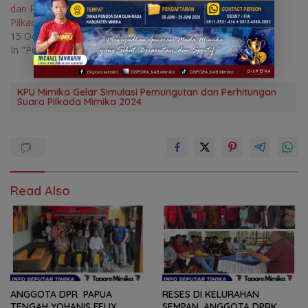
dan Perhitungan Suara
Pilkada 2024
15 October 2024
In "POLITIK"
KPU Mimika Gelar Simulasi Pemungutan dan Perhitungan
Suara Pilkada Mimika 2024
Read Also
ANGGOTA DPR PAPUA
RESES DI KELURAHAN
TENGAH YOHANIS FELIX
SEMPAN, ANGGOTA DPRK