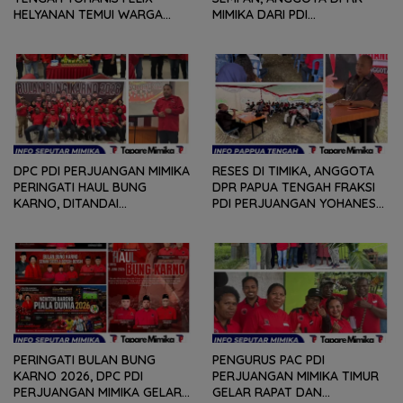
HELYANAN TEMUI WARGA
MIMIKA DARI PDI
DALAM RANGKA HEARING
PERJUANGAN
DAN DIALOG
MENDENGARKAN BERBAGAI
PERSOLAN DAN KELUHAN
WARGA
DPC PDI PERJUANGAN MIMIKA
RESES DI TIMIKA, ANGGOTA
PERINGATI HAUL BUNG
DPR PAPUA TENGAH FRAKSI
KARNO, DITANDAI
PDI PERJUANGAN YOHANES
PEMOTONGAN TUMPENG
FELIX HELYANAN SERAP
DAN PENYERAHAN TROPY
ASPIRASI DENGAN BERTATAP
BAGI PEMENANG BERBAGAI
MUKA DAN RITUAL BERAPEN
LOMBA
PERINGATI BULAN BUNG
PENGURUS PAC PDI
KARNO 2026, DPC PDI
PERJUANGAN MIMIKA TIMUR
PERJUANGAN MIMIKA GELAR
GELAR RAPAT DAN