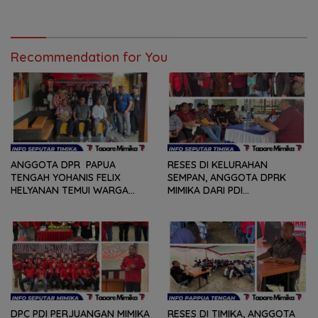
SERANGKAIAN KEGIATAN
KONSOLDIASI, PERCEPAT
DARI LOMBA PIDATO, VIDIO
TERBENTUKNYA PENGURUS
PENDEK, SENAM SICITA,
RANTING DAN ANAK
BERSIH-BERSIH KOTA, HINGGA
RANTING
LOMBA INTERNAL DOMINO
Recommendation for You
SAMBIL NOBAR PIALA DUNIA
ANGGOTA DPR PAPUA
RESES DI KELURAHAN
TENGAH YOHANIS FELIX
SEMPAN, ANGGOTA DPRK
HELYANAN TEMUI WARGA
MIMIKA DARI PDI
DALAM RANGKA HEARING
PERJUANGAN
DAN DIALOG
MENDENGARKAN BERBAGAI
PERSOLAN DAN KELUHAN
WARGA
DPC PDI PERJUANGAN MIMIKA
RESES DI TIMIKA, ANGGOTA