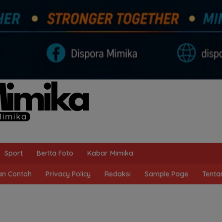
Sport
BerIta Foto
Kabar Mimika
n Contoh
Privacy Policy
Redaksi
Sample Page
Tenta