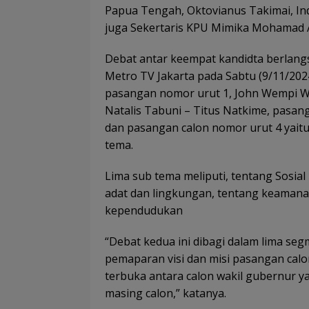
Papua Tengah, Oktovianus Takimai, In
juga Sekertaris KPU Mimika Mohamad 
Debat antar keempat kandidta berlangs
Metro TV Jakarta pada Sabtu (9/11/20
pasangan nomor urut 1, John Wempi W
Natalis Tabuni – Titus Natkime, pasan
dan pasangan calon nomor urut 4 yaitu
tema.
Lima sub tema meliputi, tentang Sosia
adat dan lingkungan, tentang keama
kependudukan
“Debat kedua ini dibagi dalam lima s
pemaparan visi dan misi pasangan calo
terbuka antara calon wakil gubernur ya
masing calon,” katanya.