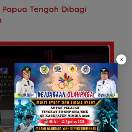
b Papua Tengah Dibagi
a
X