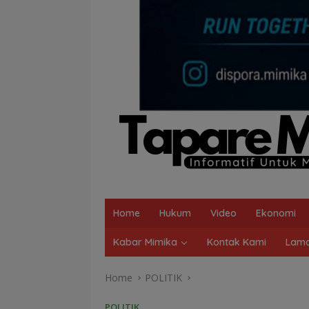
Home
Hukum
Video
Ekonomi
Kabar Mimika
Kontak Kami
Lama
Home
POLITIK
POLITIK