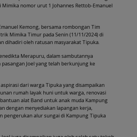
ti Mimika nomor urut 1 Johannes Rettob-Emanuel
, Emanuel Kemong, bersama rombongan Tim
rik Mimika Timur pada Senin (11/11/2024) di
 dihadiri oleh ratusan masyarakat Tipuka.
 Benedikta Merapuru, dalam sambutannya
pasangan Joel yang telah berkunjung ke
spirasi dari warga Tipuka yang disampaikan
unan rumah layak huni untuk warga, renovasi
, bantuan alat Band untuk anak muda Kampung
n dengan menyediakan lapangan kerja,
n pengerukan alur sungai di Kampung Tipuka
oel juga disampaikan juga oleh salah satu tokoh