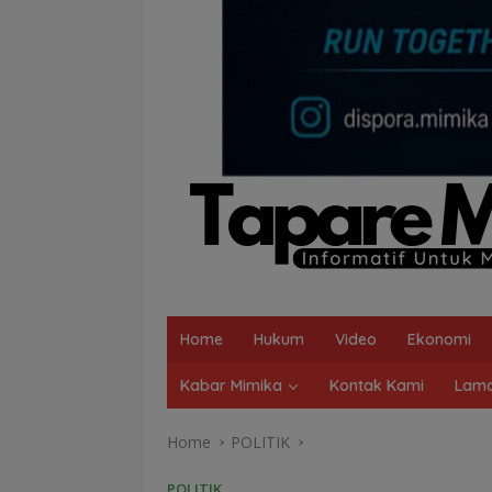
Home
Hukum
Video
Ekonomi
Kabar Mimika
Kontak Kami
Lama
Home
POLITIK
POLITIK