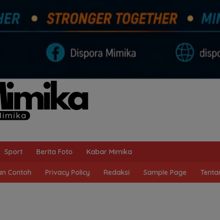
Sport
BerIta Foto
Kabar Mimika
n Contoh
Privacy Policy
Redaksi
Sample Page
Tenta