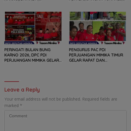
PEMOTONGAN TUMPENG
FELIX HELYANAN SERAP
DAN PENYERAHAN TROPY
ASPIRASI DENGAN BERTATAP
BAGI PEMENANG BERBAGAI
MUKA DAN RITUAL BERAPEN
LOMBA
PERINGATI BULAN BUNG
PENGURUS PAC PDI
KARNO 2026, DPC PDI
PERJUANGAN MIMIKA TIMUR
PERJUANGAN MIMIKA GELAR
GELAR RAPAT DAN
SERANGKAIAN KEGIATAN
KONSOLDIASI, PERCEPAT
DARI LOMBA PIDATO, VIDIO
TERBENTUKNYA PENGURUS
PENDEK, SENAM SICITA,
RANTING DAN ANAK
BERSIH-BERSIH KOTA, HINGGA
RANTING
LOMBA INTERNAL DOMINO
Leave a Reply
SAMBIL NOBAR PIALA DUNIA
Your email address will not be published.
Required fields are
marked
*