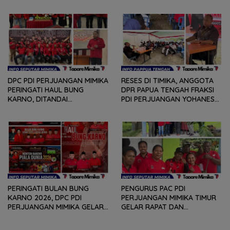
DALAM RANGKA HEARING
PERJUANGAN
DAN DIALOG
MENDENGARKAN BERBAGAI
PERSOLAN DAN KELUHAN
WARGA
DPC PDI PERJUANGAN MIMIKA
RESES DI TIMIKA, ANGGOTA
PERINGATI HAUL BUNG
DPR PAPUA TENGAH FRAKSI
KARNO, DITANDAI
PDI PERJUANGAN YOHANES
PEMOTONGAN TUMPENG
FELIX HELYANAN SERAP
DAN PENYERAHAN TROPY
ASPIRASI DENGAN BERTATAP
BAGI PEMENANG BERBAGAI
MUKA DAN RITUAL BERAPEN
LOMBA
PERINGATI BULAN BUNG
PENGURUS PAC PDI
KARNO 2026, DPC PDI
PERJUANGAN MIMIKA TIMUR
PERJUANGAN MIMIKA GELAR
GELAR RAPAT DAN
SERANGKAIAN KEGIATAN
KONSOLDIASI, PERCEPAT
DARI LOMBA PIDATO, VIDIO
TERBENTUKNYA PENGURUS