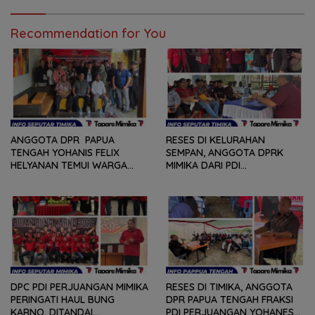
PENDEK, SENAM SICITA,
RANTING DAN ANAK
BERSIH-BERSIH KOTA, HINGGA
RANTING
LOMBA INTERNAL DOMINO
Recommendation for You
SAMBIL NOBAR PIALA DUNIA
ANGGOTA DPR PAPUA
RESES DI KELURAHAN
TENGAH YOHANIS FELIX
SEMPAN, ANGGOTA DPRK
HELYANAN TEMUI WARGA
MIMIKA DARI PDI
DALAM RANGKA HEARING
PERJUANGAN
DAN DIALOG
MENDENGARKAN BERBAGAI
PERSOLAN DAN KELUHAN
WARGA
DPC PDI PERJUANGAN MIMIKA
RESES DI TIMIKA, ANGGOTA
PERINGATI HAUL BUNG
DPR PAPUA TENGAH FRAKSI
KARNO, DITANDAI
PDI PERJUANGAN YOHANES