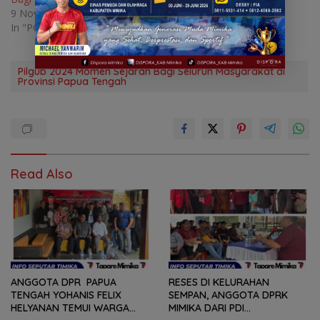
9 November 2024
In "POLITIK"
Pilgub 2024 Momen Sejarah Bagi Seluruh Masyarakat di
Provinsi Papua Tengah
Read Also
ANGGOTA DPR PAPUA
RESES DI KELURAHAN
TENGAH YOHANIS FELIX
SEMPAN, ANGGOTA DPRK
HELYANAN TEMUI WARGA
MIMIKA DARI PDI