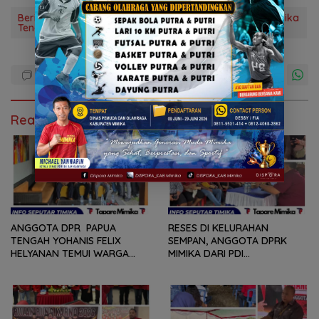
Berikut Hasil Rekapitulasi Perolehan Suara di Distrik Mimika
Tengah Pilbup dan Pilgub 2024
Read Also
ANGGOTA DPR PAPUA
RESES DI KELURAHAN
TENGAH YOHANIS FELIX
SEMPAN, ANGGOTA DPRK
HELYANAN TEMUI WARGA
MIMIKA DARI PDI
DALAM RANGKA HEARING
PERJUANGAN
DAN DIALOG
MENDENGARKAN BERBAGAI
PERSOLAN DAN KELUHAN
WARGA