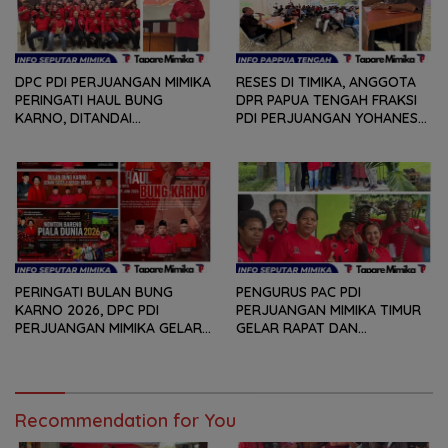
DPC PDI PERJUANGAN MIMIKA
RESES DI TIMIKA, ANGGOTA
PERINGATI HAUL BUNG
DPR PAPUA TENGAH FRAKSI
KARNO, DITANDAI
PDI PERJUANGAN YOHANES
PEMOTONGAN TUMPENG
FELIX HELYANAN SERAP
DAN PENYERAHAN TROPY
ASPIRASI DENGAN BERTATAP
BAGI PEMENANG BERBAGAI
MUKA DAN RITUAL BERAPEN
LOMBA
PERINGATI BULAN BUNG
PENGURUS PAC PDI
KARNO 2026, DPC PDI
PERJUANGAN MIMIKA TIMUR
PERJUANGAN MIMIKA GELAR
GELAR RAPAT DAN
SERANGKAIAN KEGIATAN
KONSOLDIASI, PERCEPAT
DARI LOMBA PIDATO, VIDIO
TERBENTUKNYA PENGURUS
PENDEK, SENAM SICITA,
RANTING DAN ANAK
BERSIH-BERSIH KOTA, HINGGA
RANTING
LOMBA INTERNAL DOMINO
Recommendation for You
SAMBIL NOBAR PIALA DUNIA