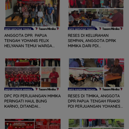
ANGGOTA DPR PAPUA
RESES DI KELURAHAN
TENGAH YOHANIS FELIX
SEMPAN, ANGGOTA DPRK
HELYANAN TEMUI WARGA
MIMIKA DARI PDI
DALAM RANGKA HEARING
PERJUANGAN
DAN DIALOG
MENDENGARKAN BERBAGAI
PERSOLAN DAN KELUHAN
WARGA
DPC PDI PERJUANGAN MIMIKA
RESES DI TIMIKA, ANGGOTA
PERINGATI HAUL BUNG
DPR PAPUA TENGAH FRAKSI
KARNO, DITANDAI
PDI PERJUANGAN YOHANES
PEMOTONGAN TUMPENG
FELIX HELYANAN SERAP
DAN PENYERAHAN TROPY
ASPIRASI DENGAN BERTATAP
BAGI PEMENANG BERBAGAI
MUKA DAN RITUAL BERAPEN
LOMBA