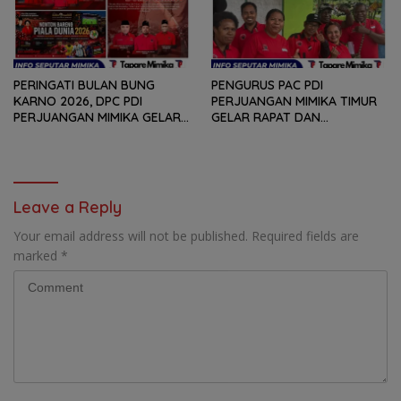
PERINGATI BULAN BUNG
PENGURUS PAC PDI
KARNO 2026, DPC PDI
PERJUANGAN MIMIKA TIMUR
PERJUANGAN MIMIKA GELAR
GELAR RAPAT DAN
SERANGKAIAN KEGIATAN
KONSOLDIASI, PERCEPAT
DARI LOMBA PIDATO, VIDIO
TERBENTUKNYA PENGURUS
PENDEK, SENAM SICITA,
RANTING DAN ANAK
BERSIH-BERSIH KOTA, HINGGA
RANTING
LOMBA INTERNAL DOMINO
Leave a Reply
SAMBIL NOBAR PIALA DUNIA
Your email address will not be published.
Required fields are
marked
*