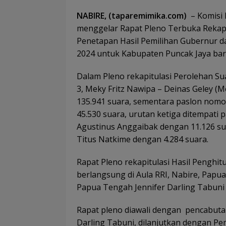
NABIRE, (taparemimika.com)
– Komisi
menggelar Rapat Pleno Terbuka Rekapi
Penetapan Hasil Pemilihan Gubernur d
2024 untuk Kabupaten Puncak Jaya baru 
Dalam Pleno rekapitulasi Perolehan Su
3, Meky Fritz Nawipa – Deinas Geley (
135.941 suara, sementara paslon nomor
45.530 suara, urutan ketiga ditempati
Agustinus Anggaibak dengan 11.126 sua
Titus Natkime dengan 4.284 suara.
Rapat Pleno rekapitulasi Hasil Penghit
berlangsung di Aula RRI, Nabire, Papu
Papua Tengah Jennifer Darling Tabuni
Rapat pleno diawali dengan pencabuta
Darling Tabuni, dilanjutkan dengan Pem