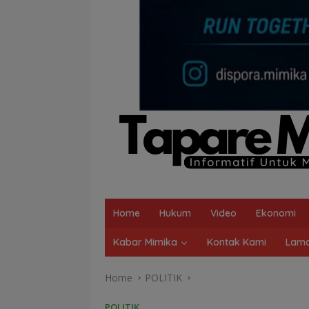
Home
Hukum
Video
Ekonomi
Kabar Mimika
Kontak Kami
Lama
Home
POLITIK
POLITIK