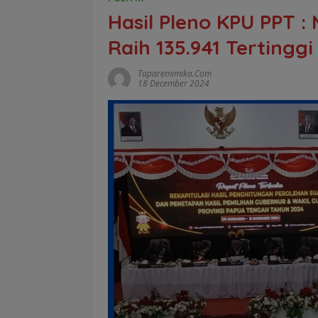
Hasil Pleno KPU PPT :
Raih 135.941 Tertingg
Taparemimika.com
18 December 2024