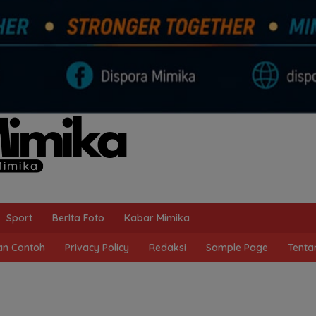
Sport
BerIta Foto
Kabar Mimika
n Contoh
Privacy Policy
Redaksi
Sample Page
Tenta