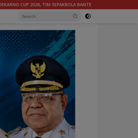
NG PAPUA TENGAH BERGABUNG DI GROUP B, BERSAMA SULAWESI