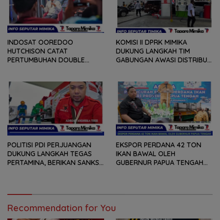
MASYARAKAT
PERUBAHAN 2026
INDOSAT OOREDOO
KOMISI II DPRK MIMIKA
HUTCHISON CATAT
DUKUNG LANGKAH TIM
PERTUMBUHAN DOUBLE
GABUNGAN AWASI DISTRIBUSI
DIGIT, PERCEPAT
BBM BERSUBSIDI DI SPBU
TRANSFORMASI BERBASIS AI
POLITISI PDI PERJUANGAN
EKSPOR PERDANA 42 TON
DUKUNG LANGKAH TEGAS
IKAN BAWAL OLEH
PERTAMINA, BERIKAN SANKSI
GUBERNUR PAPUA TENGAH
SPBU YANG SALAH
MEKY NAWIPA, ADRIAN
MENYALURKAN BBM
ANDHIKA THIE : BUKTI DAN
BERSUBSIDI
KOMITMEN PEMPROV
MEMBANGUN SEKTOR
Recommendation for You
PERIKANAN BAGI NELAYAN
LOKAL OAP