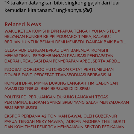
“Kita akan datangkan bibit singkong gajah dari luar
kemudian kita tanam,” ungkapnya
.(RIK)
Related News
WAKIL KETUA KOMISI III DPR PAPUA TENGAH YOHANIS FELIX
HELYANAN KUNKER KE PPI POUMAKO TIMIKA, KALABU :
BERJANJI UNTUK BENAHI DEMI MEMBERI DAMPAK BAIK BAGI
MASYARAKAT
GELAR RDP DENGAN BPKAD DAN BAPENDA, KOMISI II
MEMASTIKAN PERKEMBANGAN REALISASI PENDAPATAN
DAERAH, REALISASI DAN PENYERAPAN APBD, SERTA APBD
PERUBAHAN 2026
INDOSAT OOREDOO HUTCHISON CATAT PERTUMBUHAN
DOUBLE DIGIT, PERCEPAT TRANSFORMASI BERBASIS AI
KOMISI II DPRK MIMIKA DUKUNG LANGKAH TIM GABUNGAN
AWASI DISTRIBUSI BBM BERSUBSIDI DI SPBU
POLITISI PDI PERJUANGAN DUKUNG LANGKAH TEGAS
PERTAMINA, BERIKAN SANKSI SPBU YANG SALAH MENYALURKAN
BBM BERSUBSIDI
EKSPOR PERDANA 42 TON IKAN BAWAL OLEH GUBERNUR
PAPUA TENGAH MEKY NAWIPA, ADRIAN ANDHIKA THIE : BUKTI
DAN KOMITMEN PEMPROV MEMBANGUN SEKTOR PERIKANAN
BAGI NELAYAN LOKAL OAP