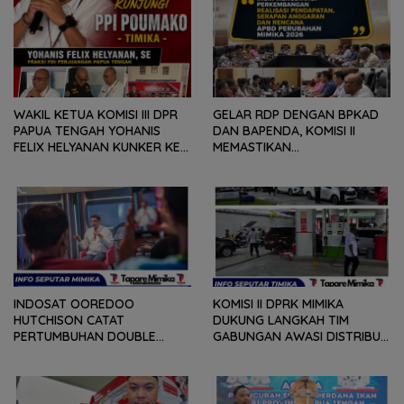
WAKIL KETUA KOMISI III DPR
GELAR RDP DENGAN BPKAD
PAPUA TENGAH YOHANIS
DAN BAPENDA, KOMISI II
FELIX HELYANAN KUNKER KE
MEMASTIKAN
PPI POUMAKO TIMIKA,
PERKEMBANGAN REALISASI
KALABU : BERJANJI UNTUK
PENDAPATAN DAERAH,
BENAHI DEMI MEMBERI
REALISASI DAN PENYERAPAN
DAMPAK BAIK BAGI
APBD, SERTA APBD
MASYARAKAT
PERUBAHAN 2026
INDOSAT OOREDOO
KOMISI II DPRK MIMIKA
HUTCHISON CATAT
DUKUNG LANGKAH TIM
PERTUMBUHAN DOUBLE
GABUNGAN AWASI DISTRIBUSI
DIGIT, PERCEPAT
BBM BERSUBSIDI DI SPBU
TRANSFORMASI BERBASIS AI