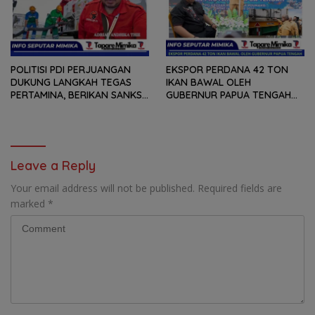
POLITISI PDI PERJUANGAN
EKSPOR PERDANA 42 TON
DUKUNG LANGKAH TEGAS
IKAN BAWAL OLEH
PERTAMINA, BERIKAN SANKSI
GUBERNUR PAPUA TENGAH
SPBU YANG SALAH
MEKY NAWIPA, ADRIAN
MENYALURKAN BBM
ANDHIKA THIE : BUKTI DAN
BERSUBSIDI
KOMITMEN PEMPROV
MEMBANGUN SEKTOR
PERIKANAN BAGI NELAYAN
Leave a Reply
LOKAL OAP
Your email address will not be published.
Required fields are
marked
*