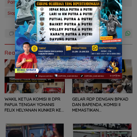
Pangan
Siapkan 2 Hektare Lahan untuk Warga
Read Also
WAKIL KETUA KOMISI III DPR
GELAR RDP DENGAN BPKAD
PAPUA TENGAH YOHANIS
DAN BAPENDA, KOMISI II
FELIX HELYANAN KUNKER KE
MEMASTIKAN
PPI POUMAKO TIMIKA,
PERKEMBANGAN REALISASI
KALABU : BERJANJI UNTUK
PENDAPATAN DAERAH,
BENAHI DEMI MEMBERI
REALISASI DAN PENYERAPAN
DAMPAK BAIK BAGI
APBD, SERTA APBD