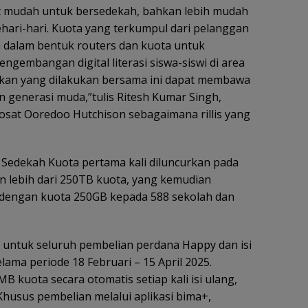
t mudah untuk bersedekah, bahkan lebih mudah
sehari-hari. Kuota yang terkumpul dari pelanggan
an dalam bentuk routers dan kuota untuk
gembangan digital literasi siswa-siswi di area
aikan yang dilakukan bersama ini dapat membawa
 generasi muda,”tulis Ritesh Kumar Singh,
dosat Ooredoo Hutchison sebagaimana rillis yang
edekah Kuota pertama kali diluncurkan pada
 lebih dari 250TB kuota, yang kemudian
s dengan kuota 250GB kepada 588 sekolah dan
untuk seluruh pembelian perdana Happy dan isi
ama periode 18 Februari – 15 April 2025.
 kuota secara otomatis setiap kali isi ulang,
husus pembelian melalui aplikasi bima+,