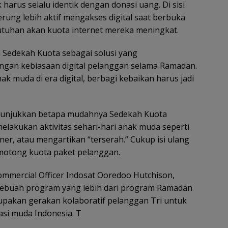
k harus selalu identik dengan donasi uang. Di sisi
rung lebih aktif mengakses digital saat berbuka
butuhan akan kuota internet mereka meningkat.
n Sedekah Kuota sebagai solusi yang
an kebiasaan digital pelanggan selama Ramadan.
k muda di era digital, berbagi kebaikan harus jadi
nunjukkan betapa mudahnya Sedekah Kuota
elakukan aktivitas sehari-hari anak muda seperti
er, atau mengartikan “terserah.” Cukup isi ulang
motong kuota paket pelanggan.
Commercial Officer Indosat Ooredoo Hutchison,
sebuah program yang lebih dari program Ramadan
upakan gerakan kolaboratif pelanggan Tri untuk
si muda Indonesia. T