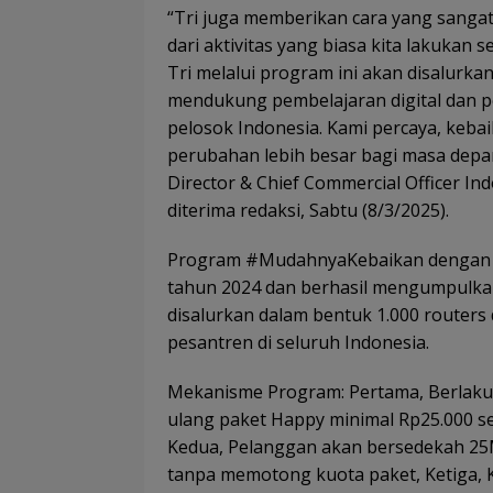
“Tri juga memberikan cara yang sanga
dari aktivitas yang biasa kita lakukan 
Tri melalui program ini akan disalurk
mendukung pembelajaran digital dan pen
pelosok Indonesia. Kami percaya, keb
perubahan lebih besar bagi masa depan
Director & Chief Commercial Officer In
diterima redaksi, Sabtu (8/3/2025).
Program #MudahnyaKebaikan dengan S
tahun 2024 dan berhasil mengumpulkan
disalurkan dalam bentuk 1.000 router
pesantren di seluruh Indonesia.
Mekanisme Program: Pertama, Berlaku 
ulang paket Happy minimal Rp25.000 sel
Kedua, Pelanggan akan bersedekah 25MB
tanpa memotong kuota paket, Ketiga, K