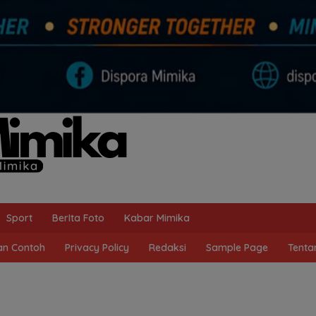
Sport
BerIta Foto
Kabar Mimika
n Contoh
Privacy Policy
Redaksi
Sample Page
Tenta