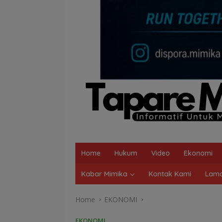
Home
Hukum
Video
Ekonomi
Kabar Mimika
Kontak Kami
Lama
Home
EKONOMI
EKONOMI