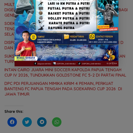
MULTI IVENT SEPAKBOLA TINGKAT SLTP/SMA-SMK RESMI
DIGELAR DI MSC KAMIS (6/8) BESOK, KADISPORA : WADAH BAGI
GENERASI MUDA UNTUK MENGEMBANGKAN BAKAT
SOEKARNO CUP 2026, TIM SEPAKBOLA BANTENG PAPUA
TENGAH BERGABUNG DI GROUP B, BERSAMA SULAWESI
SELATAN, KALIMANTAN TIMUR DAN DIY YOGYAKARTA
DISPORA MIMIKA GELAR KEGIATAN KURSUS PELATIH LISENSI D
DAN WASIT C-2 SEPAKABOLA, DIIKUTI 50 PESERTA
SUKSES GELAR CUP IV, KAPOLDA PAPUA TENGAH CANANGKAN
TURNAMEN MINI SOCCER DIGELAR SETIAP TAHUN
INTAN CAIRO JUARA MINI SOCCER KAPOLDA PAPUA TENGAH
CUP IV 2026, TUNDUKKAN GOLDSTONE FC 5-2 DI PARTAI FINAL
DPC PDI PERJUANGAN MIMIKA KIRIM 4 PEMAIN, PERKUAT
BANTENG FC PAPUA TENGAH PADA SOEKARNO CUP 2026 DI
JAWA TIMUR
Share this:
C
C
C
C
l
l
l
l
i
i
i
i
c
c
c
c