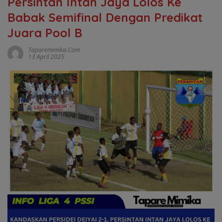
Persintan Intan Jaya Lolos Ke
Babak Semifinal Dengan Predikat
Juara Pool B
Taparemimika.com
13 April 2025