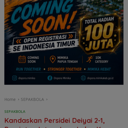
Home
SEPAKBOLA
SEPAKBOLA
Kandaskan Persidei Deiyai 2-1,