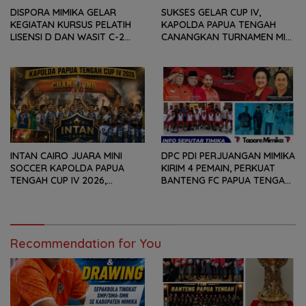
DISPORA MIMIKA GELAR
SUKSES GELAR CUP IV,
KEGIATAN KURSUS PELATIH
KAPOLDA PAPUA TENGAH
LISENSI D DAN WASIT C-2
CANANGKAN TURNAMEN MINI
SEPAKABOLA, DIIKUTI 50
SOCCER DIGELAR SETIAP
PESERTA
TAHUN
INTAN CAIRO JUARA MINI
DPC PDI PERJUANGAN MIMIKA
SOCCER KAPOLDA PAPUA
KIRIM 4 PEMAIN, PERKUAT
TENGAH CUP IV 2026,
BANTENG FC PAPUA TENGAH
TUNDUKKAN GOLDSTONE FC
PADA SOEKARNO CUP 2026
5-2 DI PARTAI FINAL
DI JAWA TIMUR
Recommendation for You