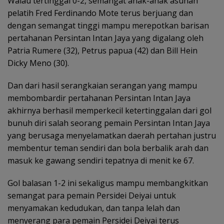
Walau tertinggal 0-2, semangat anak-anak asuhan
pelatih Fred Ferdinando Mote terus berjuang dan
dengan semangat tinggi mampu merepotkan barisan
pertahanan Persintan Intan Jaya yang digalang oleh
Patria Rumere (32), Petrus papua (42) dan Bill Hein
Dicky Meno (30).
Dan dari hasil serangkaian serangan yang mampu
membombardir pertahanan Persintan Intan Jaya
akhirnya berhasil memperkecil ketertinggalan dari gol
bunuh diri salah seorang pemain Persintan Intan Jaya
yang berusaga menyelamatkan daerah pertahan justru
membentur teman sendiri dan bola berbalik arah dan
masuk ke gawang sendiri tepatnya di menit ke 67.
Gol balasan 1-2 ini sekaligus mampu membangkitkan
semangat para pemain Persidei Deiyai untuk
menyamakan kedudukan, dan tanpa lelah dan
menyerang para pemain Persidei Deiyai terus