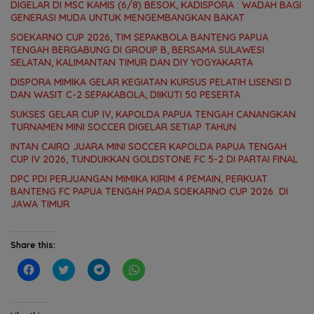
DIGELAR DI MSC KAMIS (6/8) BESOK, KADISPORA : WADAH BAGI
GENERASI MUDA UNTUK MENGEMBANGKAN BAKAT
SOEKARNO CUP 2026, TIM SEPAKBOLA BANTENG PAPUA
TENGAH BERGABUNG DI GROUP B, BERSAMA SULAWESI
SELATAN, KALIMANTAN TIMUR DAN DIY YOGYAKARTA
DISPORA MIMIKA GELAR KEGIATAN KURSUS PELATIH LISENSI D
DAN WASIT C-2 SEPAKABOLA, DIIKUTI 50 PESERTA
SUKSES GELAR CUP IV, KAPOLDA PAPUA TENGAH CANANGKAN
TURNAMEN MINI SOCCER DIGELAR SETIAP TAHUN
INTAN CAIRO JUARA MINI SOCCER KAPOLDA PAPUA TENGAH
CUP IV 2026, TUNDUKKAN GOLDSTONE FC 5-2 DI PARTAI FINAL
DPC PDI PERJUANGAN MIMIKA KIRIM 4 PEMAIN, PERKUAT
BANTENG FC PAPUA TENGAH PADA SOEKARNO CUP 2026 DI
JAWA TIMUR
Share this:
C
C
C
C
l
l
l
l
i
i
i
i
c
c
c
c
k
k
k
k
t
t
t
t