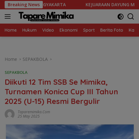
Skip
KARTA
Breaking News
KEJUARAAN DAYUNG MULTI DAN SINGLE EVENT 2026
to
content
Home
Hukum
Video
Ekonomi
Sport
BerIta Foto
Kaba
Home
SEPAKBOLA
SEPAKBOLA
Diikuti 12 Tim SSB Se Mimika,
Turnamen Konica Cup III Tahun
2025 (U-15) Resmi Bergulir
Taparemimika.com
25 May 2025