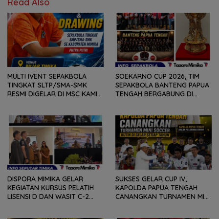
Read Also
MULTI IVENT SEPAKBOLA
SOEKARNO CUP 2026, TIM
TINGKAT SLTP/SMA-SMK
SEPAKBOLA BANTENG PAPUA
RESMI DIGELAR DI MSC KAMIS
TENGAH BERGABUNG DI
(6/8) BESOK, KADISPORA :
GROUP B, BERSAMA
WADAH BAGI GENERASI MUDA
SULAWESI SELATAN,
UNTUK MENGEMBANGKAN
KALIMANTAN TIMUR DAN DIY
BAKAT
YOGYAKARTA
DISPORA MIMIKA GELAR
SUKSES GELAR CUP IV,
KEGIATAN KURSUS PELATIH
KAPOLDA PAPUA TENGAH
LISENSI D DAN WASIT C-2
CANANGKAN TURNAMEN MINI
SEPAKABOLA, DIIKUTI 50
SOCCER DIGELAR SETIAP
PESERTA
TAHUN