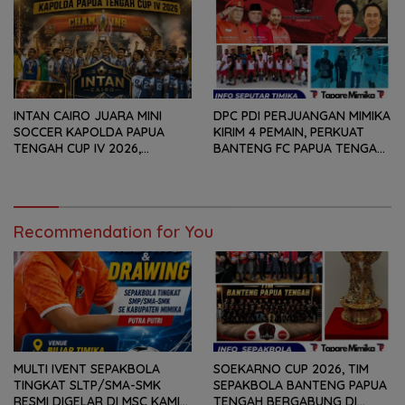
INTAN CAIRO JUARA MINI
DPC PDI PERJUANGAN MIMIKA
SOCCER KAPOLDA PAPUA
KIRIM 4 PEMAIN, PERKUAT
TENGAH CUP IV 2026,
BANTENG FC PAPUA TENGAH
TUNDUKKAN GOLDSTONE FC
PADA SOEKARNO CUP 2026
5-2 DI PARTAI FINAL
DI JAWA TIMUR
Recommendation for You
MULTI IVENT SEPAKBOLA
SOEKARNO CUP 2026, TIM
TINGKAT SLTP/SMA-SMK
SEPAKBOLA BANTENG PAPUA
RESMI DIGELAR DI MSC KAMIS
TENGAH BERGABUNG DI