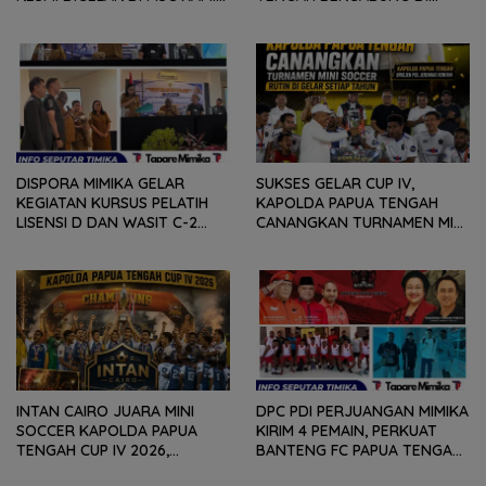
(6/8) BESOK, KADISPORA :
GROUP B, BERSAMA
WADAH BAGI GENERASI MUDA
SULAWESI SELATAN,
UNTUK MENGEMBANGKAN
KALIMANTAN TIMUR DAN DIY
BAKAT
YOGYAKARTA
DISPORA MIMIKA GELAR
SUKSES GELAR CUP IV,
KEGIATAN KURSUS PELATIH
KAPOLDA PAPUA TENGAH
LISENSI D DAN WASIT C-2
CANANGKAN TURNAMEN MINI
SEPAKABOLA, DIIKUTI 50
SOCCER DIGELAR SETIAP
PESERTA
TAHUN
INTAN CAIRO JUARA MINI
DPC PDI PERJUANGAN MIMIKA
SOCCER KAPOLDA PAPUA
KIRIM 4 PEMAIN, PERKUAT
TENGAH CUP IV 2026,
BANTENG FC PAPUA TENGAH
TUNDUKKAN GOLDSTONE FC
PADA SOEKARNO CUP 2026