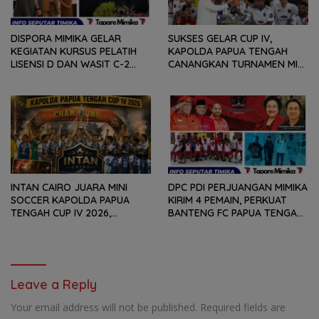
DISPORA MIMIKA GELAR
SUKSES GELAR CUP IV,
KEGIATAN KURSUS PELATIH
KAPOLDA PAPUA TENGAH
LISENSI D DAN WASIT C-2
CANANGKAN TURNAMEN MINI
SEPAKABOLA, DIIKUTI 50
SOCCER DIGELAR SETIAP
PESERTA
TAHUN
INTAN CAIRO JUARA MINI
DPC PDI PERJUANGAN MIMIKA
SOCCER KAPOLDA PAPUA
KIRIM 4 PEMAIN, PERKUAT
TENGAH CUP IV 2026,
BANTENG FC PAPUA TENGAH
TUNDUKKAN GOLDSTONE FC
PADA SOEKARNO CUP 2026
5-2 DI PARTAI FINAL
DI JAWA TIMUR
Leave a Reply
Your email address will not be published.
Required fields are