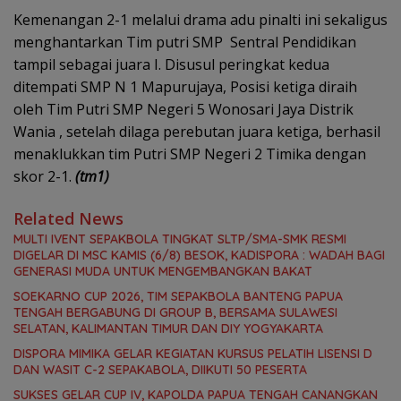
Kemenangan 2-1 melalui drama adu pinalti ini sekaligus
menghantarkan Tim putri SMP Sentral Pendidikan
tampil sebagai juara I. Disusul peringkat kedua
ditempati SMP N 1 Mapurujaya, Posisi ketiga diraih
oleh Tim Putri SMP Negeri 5 Wonosari Jaya Distrik
Wania , setelah dilaga perebutan juara ketiga, berhasil
menaklukkan tim Putri SMP Negeri 2 Timika dengan
skor 2-1.
(tm1)
Related News
MULTI IVENT SEPAKBOLA TINGKAT SLTP/SMA-SMK RESMI
DIGELAR DI MSC KAMIS (6/8) BESOK, KADISPORA : WADAH BAGI
GENERASI MUDA UNTUK MENGEMBANGKAN BAKAT
SOEKARNO CUP 2026, TIM SEPAKBOLA BANTENG PAPUA
TENGAH BERGABUNG DI GROUP B, BERSAMA SULAWESI
SELATAN, KALIMANTAN TIMUR DAN DIY YOGYAKARTA
DISPORA MIMIKA GELAR KEGIATAN KURSUS PELATIH LISENSI D
DAN WASIT C-2 SEPAKABOLA, DIIKUTI 50 PESERTA
SUKSES GELAR CUP IV, KAPOLDA PAPUA TENGAH CANANGKAN