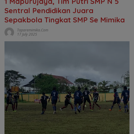
1 Mapurujaya, Tim Putri SMP N 5
Sentral Pendidikan Juara
Sepakbola Tingkat SMP Se Mimika
Taparemimika.com
17 July 2025