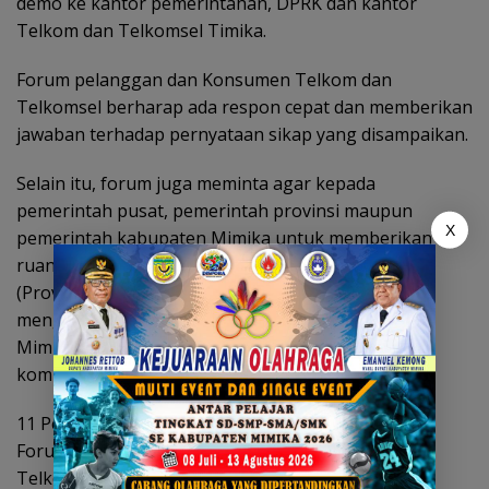
demo ke kantor pemerintahan, DPRK dan kantor
Telkom dan Telkomsel Timika.
Forum pelanggan dan Konsumen Telkom dan
Telkomsel berharap ada respon cepat dan memberikan
jawaban terhadap pernyataan sikap yang disampaikan.
Selain itu, forum juga meminta agar kepada
pemerintah pusat, pemerintah provinsi maupun
X
pemerintah kabupaten Mimika untuk memberikan
ruang seluas-luasnya kepada perusahaan seluler
(Proveder) lainnya selain Telkomsel untuk
mengembangkan operasi usahanya di Kabupaten
Mimika dan Provinsi Papua Tengah, sehingga ada
kompetitor.
11 Pernyataan Sikap yang telah disampaikan dari
Forum Pelanggan dan Konsumen Telkom dan
Telkomsel Timika , selanjutnya akan disampaikan