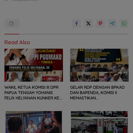
Read Also
WAKIL KETUA KOMISI III DPR
GELAR RDP DENGAN BPKAD
PAPUA TENGAH YOHANIS
DAN BAPENDA, KOMISI II
FELIX HELYANAN KUNKER KE
MEMASTIKAN
PPI POUMAKO TIMIKA,
PERKEMBANGAN REALISASI
KALABU : BERJANJI UNTUK
PENDAPATAN DAERAH,
BENAHI DEMI MEMBERI
REALISASI DAN PENYERAPAN
DAMPAK BAIK BAGI
APBD, SERTA APBD
MASYARAKAT
PERUBAHAN 2026