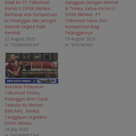
n
n
n
n
Sidak ke PT Telkomsel,
Gangguan Jaringan Internet
n
e
n
n
Komisi II DPRK Mimika :
di Timika, Ketua Komisi II
e
w
e
e
w
w
w
w
Berharap Ada Kompensasi
DPRK Mimika : PT
w
i
w
w
ke Pelanggan dan Jaringan
Telkomsel Harus Beri
i
n
i
i
n
d
n
n
Internet Segera Pulih
Kompensasi Bagi
d
o
d
d
o
w
o
o
Kembali
Pelanggannya
w
)
w
w
22 August 2025
19 August 2025
)
)
)
In "PEMERINTAH"
In "EKONOMI"
Keluhkan Pelayanan
Telkomsel Timika,
Pelanggan Kirim Surat
Terbuka Ke Menteri
BMUMN, Berikut
Tanggapan Legislator
DPRK Mimika
18 July 2025
In "PEMERINTAH"