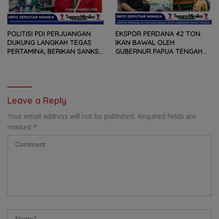
POLITISI PDI PERJUANGAN
EKSPOR PERDANA 42 TON
DUKUNG LANGKAH TEGAS
IKAN BAWAL OLEH
PERTAMINA, BERIKAN SANKSI
GUBERNUR PAPUA TENGAH
SPBU YANG SALAH
MEKY NAWIPA, ADRIAN
MENYALURKAN BBM
ANDHIKA THIE : BUKTI DAN
BERSUBSIDI
KOMITMEN PEMPROV
MEMBANGUN SEKTOR
PERIKANAN BAGI NELAYAN
Leave a Reply
LOKAL OAP
Your email address will not be published.
Required fields are
marked
*