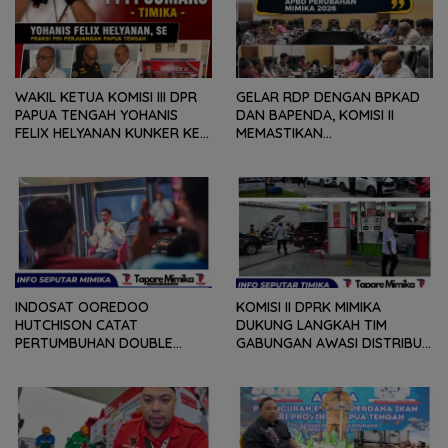
WAKIL KETUA KOMISI III DPR
GELAR RDP DENGAN BPKAD
PAPUA TENGAH YOHANIS
DAN BAPENDA, KOMISI II
FELIX HELYANAN KUNKER KE
MEMASTIKAN
PPI POUMAKO TIMIKA,
PERKEMBANGAN REALISASI
KALABU : BERJANJI UNTUK
PENDAPATAN DAERAH,
BENAHI DEMI MEMBERI
REALISASI DAN PENYERAPAN
DAMPAK BAIK BAGI
APBD, SERTA APBD
MASYARAKAT
PERUBAHAN 2026
INDOSAT OOREDOO
KOMISI II DPRK MIMIKA
HUTCHISON CATAT
DUKUNG LANGKAH TIM
PERTUMBUHAN DOUBLE
GABUNGAN AWASI DISTRIBUSI
DIGIT, PERCEPAT
BBM BERSUBSIDI DI SPBU
TRANSFORMASI BERBASIS AI