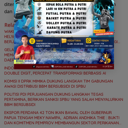
diteruskan atau diserahkan langsung ke PT Telkom
dan Telkomsel. (tm1)
Related News
WAKIL KETUA KOMISI III DPR PAPUA TENGAH YOHANIS FELIX
HELYANAN KUNKER KE PPI POUMAKO TIMIKA, KALABU :
BERJANJI UNTUK BENAHI DEMI MEMBERI DAMPAK BAIK BAGI
MASYARAKAT
GELAR RDP DENGAN BPKAD DAN BAPENDA, KOMISI II
MEMASTIKAN PERKEMBANGAN REALISASI PENDAPATAN
DAERAH, REALISASI DAN PENYERAPAN APBD, SERTA APBD
PERUBAHAN 2026
INDOSAT OOREDOO HUTCHISON CATAT PERTUMBUHAN
DOUBLE DIGIT, PERCEPAT TRANSFORMASI BERBASIS AI
KOMISI II DPRK MIMIKA DUKUNG LANGKAH TIM GABUNGAN
AWASI DISTRIBUSI BBM BERSUBSIDI DI SPBU
POLITISI PDI PERJUANGAN DUKUNG LANGKAH TEGAS
PERTAMINA, BERIKAN SANKSI SPBU YANG SALAH MENYALURKAN
BBM BERSUBSIDI
EKSPOR PERDANA 42 TON IKAN BAWAL OLEH GUBERNUR
PAPUA TENGAH MEKY NAWIPA, ADRIAN ANDHIKA THIE : BUKTI
DAN KOMITMEN PEMPROV MEMBANGUN SEKTOR PERIKANAN