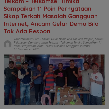
Telkom – Telkomsel Timika
Sampaikan 11 Poin Pernyataan
Sikap Terkait Masalah Gangguan
Internet, Ancam Gelar Demo Bila
Tak Ada Respon
Taparemimika.com
-
Ancam Gelar Demo Bila Tak Ada Respon
,
Forum
Pelanggan Dan Konsumen Telkom - Telkomsel Timika Sampaikan 11
Poin Pernyataan Sikap Terkait Masalah Gangguan Internet
10 September 2025