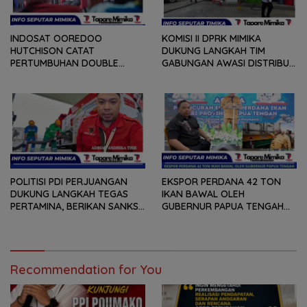
INDOSAT OOREDOO
KOMISI II DPRK MIMIKA
HUTCHISON CATAT
DUKUNG LANGKAH TIM
PERTUMBUHAN DOUBLE
GABUNGAN AWASI DISTRIBUSI
DIGIT, PERCEPAT
BBM BERSUBSIDI DI SPBU
TRANSFORMASI BERBASIS AI
POLITISI PDI PERJUANGAN
EKSPOR PERDANA 42 TON
DUKUNG LANGKAH TEGAS
IKAN BAWAL OLEH
PERTAMINA, BERIKAN SANKSI
GUBERNUR PAPUA TENGAH
SPBU YANG SALAH
MEKY NAWIPA, ADRIAN
MENYALURKAN BBM
ANDHIKA THIE : BUKTI DAN
BERSUBSIDI
KOMITMEN PEMPROV
MEMBANGUN SEKTOR
Recommendation for You
PERIKANAN BAGI NELAYAN
LOKAL OAP