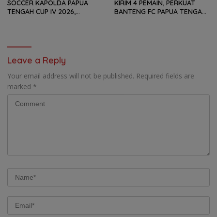
SOCCER KAPOLDA PAPUA
KIRIM 4 PEMAIN, PERKUAT
TENGAH CUP IV 2026,
BANTENG FC PAPUA TENGAH
TUNDUKKAN GOLDSTONE FC
PADA SOEKARNO CUP 2026
5-2 DI PARTAI FINAL
DI JAWA TIMUR
Leave a Reply
Your email address will not be published.
Required fields are
marked
*