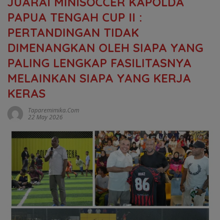
JUARAI MINISOCCER KAPOLDA
PAPUA TENGAH CUP II :
PERTANDINGAN TIDAK
DIMENANGKAN OLEH SIAPA YANG
PALING LENGKAP FASILITASNYA
MELAINKAN SIAPA YANG KERJA
KERAS
Taparemimika.com
22 May 2026