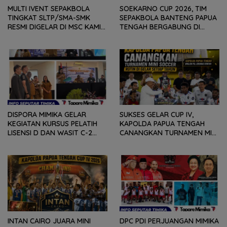
MULTI IVENT SEPAKBOLA
SOEKARNO CUP 2026, TIM
TINGKAT SLTP/SMA-SMK
SEPAKBOLA BANTENG PAPUA
RESMI DIGELAR DI MSC KAMIS
TENGAH BERGABUNG DI
(6/8) BESOK, KADISPORA :
GROUP B, BERSAMA
WADAH BAGI GENERASI MUDA
SULAWESI SELATAN,
UNTUK MENGEMBANGKAN
KALIMANTAN TIMUR DAN DIY
BAKAT
YOGYAKARTA
DISPORA MIMIKA GELAR
SUKSES GELAR CUP IV,
KEGIATAN KURSUS PELATIH
KAPOLDA PAPUA TENGAH
LISENSI D DAN WASIT C-2
CANANGKAN TURNAMEN MINI
SEPAKABOLA, DIIKUTI 50
SOCCER DIGELAR SETIAP
PESERTA
TAHUN
INTAN CAIRO JUARA MINI
DPC PDI PERJUANGAN MIMIKA