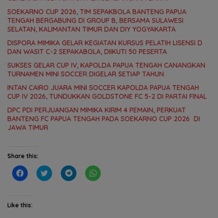
SOEKARNO CUP 2026, TIM SEPAKBOLA BANTENG PAPUA
TENGAH BERGABUNG DI GROUP B, BERSAMA SULAWESI
SELATAN, KALIMANTAN TIMUR DAN DIY YOGYAKARTA
DISPORA MIMIKA GELAR KEGIATAN KURSUS PELATIH LISENSI D
DAN WASIT C-2 SEPAKABOLA, DIIKUTI 50 PESERTA
SUKSES GELAR CUP IV, KAPOLDA PAPUA TENGAH CANANGKAN
TURNAMEN MINI SOCCER DIGELAR SETIAP TAHUN
INTAN CAIRO JUARA MINI SOCCER KAPOLDA PAPUA TENGAH
CUP IV 2026, TUNDUKKAN GOLDSTONE FC 5-2 DI PARTAI FINAL
DPC PDI PERJUANGAN MIMIKA KIRIM 4 PEMAIN, PERKUAT
BANTENG FC PAPUA TENGAH PADA SOEKARNO CUP 2026 DI
JAWA TIMUR
Share this:
C
C
C
C
l
l
l
l
i
i
i
i
c
c
c
c
k
k
k
k
t
t
t
t
Like this:
o
o
o
o
s
s
s
s