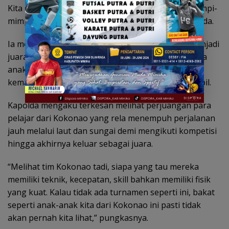
Kita harus menjadi fasilitator bagi mereka agar mimpi-
mimpi itu bisa tumbuh dan diwujudkan,” ujar Kapolda.
Ia mengatakan keberhasilan SMAN 3 Kokonao menjadi
juara Mini Soccer Kapolda Cup membuktikan bahwa
anak-anak dari daerah terpencil pun memiliki
kemampuan besar apabila diberi kesempatan tampil.
Kapolda mengaku terkesan melihat perjuangan para
pelajar dari Kokonao yang rela menempuh perjalanan
jauh melalui laut dan sungai demi mengikuti kompetisi
hingga akhirnya keluar sebagai juara.
“Melihat tim Kokonao tadi, siapa yang tau mereka
memiliki teknik, kecepatan, skill bahkan memiliki fisik
yang kuat. Kalau tidak ada turnamen seperti ini, bakat
seperti anak-anak kita dari Kokonao ini pasti tidak
akan pernah kita lihat,” pungkasnya.