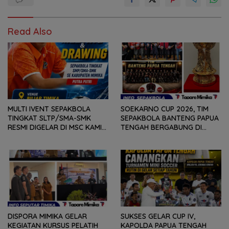
Read Also
MULTI IVENT SEPAKBOLA
SOEKARNO CUP 2026, TIM
TINGKAT SLTP/SMA-SMK
SEPAKBOLA BANTENG PAPUA
RESMI DIGELAR DI MSC KAMIS
TENGAH BERGABUNG DI
(6/8) BESOK, KADISPORA :
GROUP B, BERSAMA
WADAH BAGI GENERASI MUDA
SULAWESI SELATAN,
UNTUK MENGEMBANGKAN
KALIMANTAN TIMUR DAN DIY
BAKAT
YOGYAKARTA
DISPORA MIMIKA GELAR
SUKSES GELAR CUP IV,
KEGIATAN KURSUS PELATIH
KAPOLDA PAPUA TENGAH