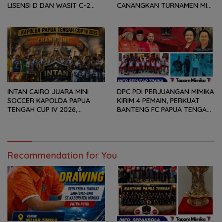
LISENSI D DAN WASIT C-2
CANANGKAN TURNAMEN MINI
SEPAKABOLA, DIIKUTI 50
SOCCER DIGELAR SETIAP
PESERTA
TAHUN
INTAN CAIRO JUARA MINI
DPC PDI PERJUANGAN MIMIKA
SOCCER KAPOLDA PAPUA
KIRIM 4 PEMAIN, PERKUAT
TENGAH CUP IV 2026,
BANTENG FC PAPUA TENGAH
TUNDUKKAN GOLDSTONE FC
PADA SOEKARNO CUP 2026
5-2 DI PARTAI FINAL
DI JAWA TIMUR
Recommendation for You