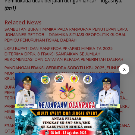
Pemilukada tidak berjalan dengan lancar,” lugasnya
.
(tm1)
Related News
SAMBUTAN BUPATI MIMIKA PADA PARIPURNA PENUTUPAN LKPJ,
JOHANNES RETTOB : DINAMIKA SITUASI GEOPOLITIK GLOBAL
PEMICU PENURUNAN FISKAL DAERAH
LKPJ BUPATI DAN RANPERDA PP-APBD MIMIKA TA 2025
DITERIMA DPRK, 8 FRAKSI SAMPAIKAN SEJUMLAH
REKOMENDASI DAN CATATAN KEPADA PEMERINTAH DAERAH
PANDANGAN FRAKSI GERINDRA SOROTI LKPJ 2025, ELINUS B
X
MOM : APBD BUKAN HANYA SOAL ANGKA DAN LAPORAN
KEUANGAN, TETAPI SEJAUH MANA MAMPU MENJAWAB
KEBUTUHAN MASYARAKAT
BUPATI JOHANNES RETTOB SAMPAIKAN JAWABAN
PEMERINTAH, ATAS PANDANGAN UMUM FRAKSI DPRK MIMIKA
TERHADAP LKPJ DAN RANPERDA PP- APBD TAHUN ANGGARAN
2025
PARIPURNA II DPRK MIMIKA ATAS PIDATO BUPATI TENTANG LKPJ
MIMIKA TA 2025, 8 FRAKSI DPRK MIMIKA SOROTI BERMACAM
HAL
FRAKSI DEMOKRAT SOROTI SOAL MENURUNNYA ALOKASI DANA
OTSUS, DESSY PUTRIKA : PADAHAL OTSUS MERUPAKAN