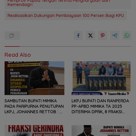
Pemprov Papua Tengah Terima Penghargaan dari
Kemendagri
Realisasikan Dukungan Pembiayaan 100 Persen Bagi KPU
Read Also
SAMBUTAN BUPATI MIMIKA
LKPJ BUPATI DAN RANPERDA
PADA PARIPURNA PENUTUPAN
PP-APBD MIMIKA TA 2025
LKPJ, JOHANNES RETTOB :
DITERIMA DPRK, 8 FRAKSI
DINAMIKA SITUASI
SAMPAIKAN SEJUMLAH
GEOPOLITIK GLOBAL PEMICU
REKOMENDASI DAN CATATAN
PENURUNAN FISKAL DAERAH
KEPADA PEMERINTAH DAERAH