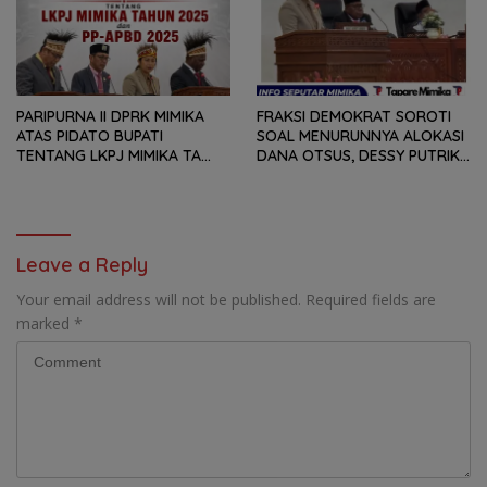
MAMPU MENJAWAB
TAHUN ANGGARAN 2025
KEBUTUHAN MASYARAKAT
PARIPURNA II DPRK MIMIKA
FRAKSI DEMOKRAT SOROTI
ATAS PIDATO BUPATI
SOAL MENURUNNYA ALOKASI
TENTANG LKPJ MIMIKA TA
DANA OTSUS, DESSY PUTRIKA
2025, 8 FRAKSI DPRK MIMIKA
: PADAHAL OTSUS
SOROTI BERMACAM HAL
MERUPAKAN INSTRUMEN
UTAMA PEMBIAYAAN AFIRMASI
BAGI OAP
Leave a Reply
Your email address will not be published.
Required fields are
marked
*