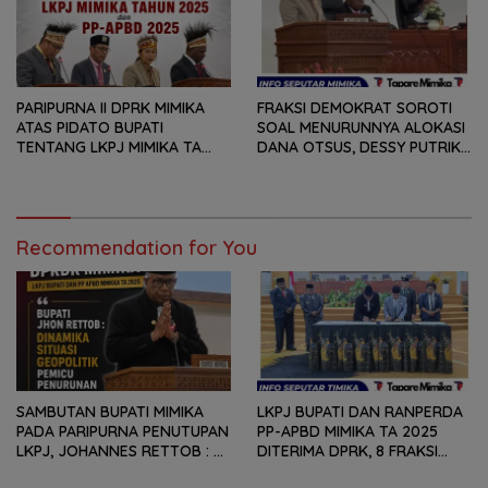
KEBUTUHAN MASYARAKAT
PARIPURNA II DPRK MIMIKA
FRAKSI DEMOKRAT SOROTI
ATAS PIDATO BUPATI
SOAL MENURUNNYA ALOKASI
TENTANG LKPJ MIMIKA TA
DANA OTSUS, DESSY PUTRIKA
2025, 8 FRAKSI DPRK MIMIKA
: PADAHAL OTSUS
SOROTI BERMACAM HAL
MERUPAKAN INSTRUMEN
UTAMA PEMBIAYAAN AFIRMASI
BAGI OAP
Recommendation for You
SAMBUTAN BUPATI MIMIKA
LKPJ BUPATI DAN RANPERDA
PADA PARIPURNA PENUTUPAN
PP-APBD MIMIKA TA 2025
LKPJ, JOHANNES RETTOB :
DITERIMA DPRK, 8 FRAKSI
DINAMIKA SITUASI
SAMPAIKAN SEJUMLAH