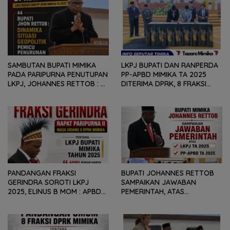
SAMBUTAN BUPATI MIMIKA
LKPJ BUPATI DAN RANPERDA
PADA PARIPURNA PENUTUPAN
PP-APBD MIMIKA TA 2025
LKPJ, JOHANNES RETTOB :
DITERIMA DPRK, 8 FRAKSI
DINAMIKA SITUASI
SAMPAIKAN SEJUMLAH
GEOPOLITIK GLOBAL PEMICU
REKOMENDASI DAN CATATAN
PENURUNAN FISKAL DAERAH
KEPADA PEMERINTAH DAERAH
PANDANGAN FRAKSI
BUPATI JOHANNES RETTOB
GERINDRA SOROTI LKPJ
SAMPAIKAN JAWABAN
2025, ELINUS B MOM : APBD
PEMERINTAH, ATAS
BUKAN HANYA SOAL ANGKA
PANDANGAN UMUM FRAKSI
DAN LAPORAN KEUANGAN,
DPRK MIMIKA TERHADAP LKPJ
TETAPI SEJAUH MANA
DAN RANPERDA PP- APBD
MAMPU MENJAWAB
TAHUN ANGGARAN 2025