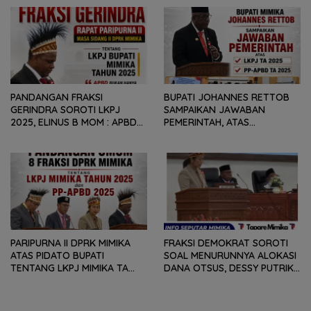
GEOPOLITIK GLOBAL PEMICU
REKOMENDASI DAN CATATAN
PENURUNAN FISKAL DAERAH
KEPADA PEMERINTAH DAERAH
PANDANGAN FRAKSI
BUPATI JOHANNES RETTOB
GERINDRA SOROTI LKPJ
SAMPAIKAN JAWABAN
2025, ELINUS B MOM : APBD
PEMERINTAH, ATAS
BUKAN HANYA SOAL ANGKA
PANDANGAN UMUM FRAKSI
DAN LAPORAN KEUANGAN,
DPRK MIMIKA TERHADAP LKPJ
TETAPI SEJAUH MANA
DAN RANPERDA PP- APBD
MAMPU MENJAWAB
TAHUN ANGGARAN 2025
KEBUTUHAN MASYARAKAT
PARIPURNA II DPRK MIMIKA
FRAKSI DEMOKRAT SOROTI
ATAS PIDATO BUPATI
SOAL MENURUNNYA ALOKASI
TENTANG LKPJ MIMIKA TA
DANA OTSUS, DESSY PUTRIKA
2025, 8 FRAKSI DPRK MIMIKA
: PADAHAL OTSUS
SOROTI BERMACAM HAL
MERUPAKAN INSTRUMEN
UTAMA PEMBIAYAAN AFIRMASI