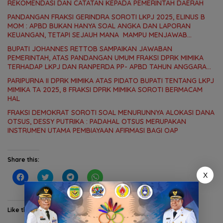
REKOMENDASI DAN CATATAN KEPADA PEMERINTAH DAERAH
PANDANGAN FRAKSI GERINDRA SOROTI LKPJ 2025, ELINUS B
MOM : APBD BUKAN HANYA SOAL ANGKA DAN LAPORAN
KEUANGAN, TETAPI SEJAUH MANA MAMPU MENJAWAB
KEBUTUHAN MASYARAKAT
BUPATI JOHANNES RETTOB SAMPAIKAN JAWABAN
PEMERINTAH, ATAS PANDANGAN UMUM FRAKSI DPRK MIMIKA
TERHADAP LKPJ DAN RANPERDA PP- APBD TAHUN ANGGARAN
2025
PARIPURNA II DPRK MIMIKA ATAS PIDATO BUPATI TENTANG LKPJ
MIMIKA TA 2025, 8 FRAKSI DPRK MIMIKA SOROTI BERMACAM
HAL
FRAKSI DEMOKRAT SOROTI SOAL MENURUNNYA ALOKASI DANA
OTSUS, DESSY PUTRIKA : PADAHAL OTSUS MERUPAKAN
INSTRUMEN UTAMA PEMBIAYAAN AFIRMASI BAGI OAP
Share this:
X
C
C
C
C
l
l
l
l
i
i
i
i
c
c
c
c
k
k
k
k
t
t
t
t
Like this:
o
o
o
o
s
s
s
s