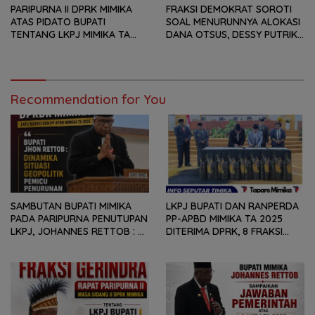
PARIPURNA II DPRK MIMIKA
FRAKSI DEMOKRAT SOROTI
ATAS PIDATO BUPATI
SOAL MENURUNNYA ALOKASI
TENTANG LKPJ MIMIKA TA
DANA OTSUS, DESSY PUTRIKA
2025, 8 FRAKSI DPRK MIMIKA
: PADAHAL OTSUS
SOROTI BERMACAM HAL
MERUPAKAN INSTRUMEN
UTAMA PEMBIAYAAN AFIRMASI
BAGI OAP
Recommendation for You
SAMBUTAN BUPATI MIMIKA
LKPJ BUPATI DAN RANPERDA
PADA PARIPURNA PENUTUPAN
PP-APBD MIMIKA TA 2025
LKPJ, JOHANNES RETTOB :
DITERIMA DPRK, 8 FRAKSI
DINAMIKA SITUASI
SAMPAIKAN SEJUMLAH
GEOPOLITIK GLOBAL PEMICU
REKOMENDASI DAN CATATAN
PENURUNAN FISKAL DAERAH
KEPADA PEMERINTAH DAERAH