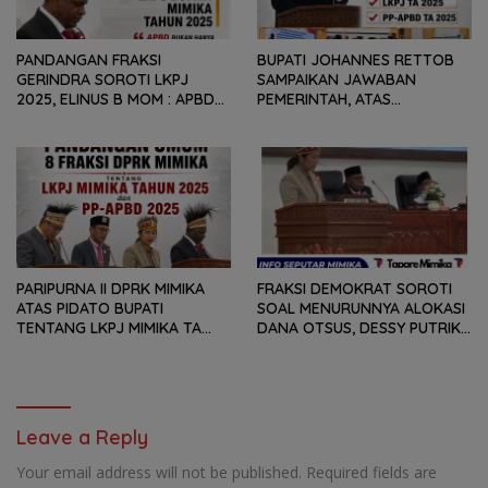
PANDANGAN FRAKSI
BUPATI JOHANNES RETTOB
GERINDRA SOROTI LKPJ
SAMPAIKAN JAWABAN
2025, ELINUS B MOM : APBD
PEMERINTAH, ATAS
BUKAN HANYA SOAL ANGKA
PANDANGAN UMUM FRAKSI
DAN LAPORAN KEUANGAN,
DPRK MIMIKA TERHADAP LKPJ
TETAPI SEJAUH MANA
DAN RANPERDA PP- APBD
MAMPU MENJAWAB
TAHUN ANGGARAN 2025
KEBUTUHAN MASYARAKAT
PARIPURNA II DPRK MIMIKA
FRAKSI DEMOKRAT SOROTI
ATAS PIDATO BUPATI
SOAL MENURUNNYA ALOKASI
TENTANG LKPJ MIMIKA TA
DANA OTSUS, DESSY PUTRIKA
2025, 8 FRAKSI DPRK MIMIKA
: PADAHAL OTSUS
SOROTI BERMACAM HAL
MERUPAKAN INSTRUMEN
UTAMA PEMBIAYAAN AFIRMASI
BAGI OAP
Leave a Reply
Your email address will not be published.
Required fields are