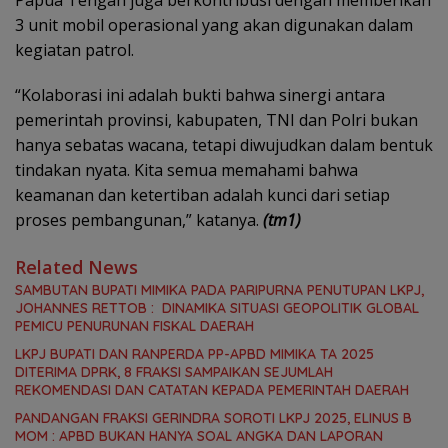
Papua Tengah juga berkontribusi dengan memberikan
3 unit mobil operasional yang akan digunakan dalam
kegiatan patrol.
“Kolaborasi ini adalah bukti bahwa sinergi antara
pemerintah provinsi, kabupaten, TNI dan Polri bukan
hanya sebatas wacana, tetapi diwujudkan dalam bentuk
tindakan nyata. Kita semua memahami bahwa
keamanan dan ketertiban adalah kunci dari setiap
proses pembangunan,” katanya.
(tm1)
Related News
SAMBUTAN BUPATI MIMIKA PADA PARIPURNA PENUTUPAN LKPJ,
JOHANNES RETTOB : DINAMIKA SITUASI GEOPOLITIK GLOBAL
PEMICU PENURUNAN FISKAL DAERAH
LKPJ BUPATI DAN RANPERDA PP-APBD MIMIKA TA 2025
DITERIMA DPRK, 8 FRAKSI SAMPAIKAN SEJUMLAH
REKOMENDASI DAN CATATAN KEPADA PEMERINTAH DAERAH
PANDANGAN FRAKSI GERINDRA SOROTI LKPJ 2025, ELINUS B
MOM : APBD BUKAN HANYA SOAL ANGKA DAN LAPORAN