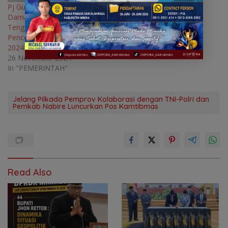
Pj Gubernur Anwar
Damanik Tegaskan Papua
Tengah Siap Melaksanakan
Pencoblosan Pilkada Tahun
2024
26 November 2024
In "PEMERINTAH"
Jelang Pilkada Pemprov Kolaborasi dengan TNI-Polri dan
Pemkab Nabire Luncurkan Pos Kamtibmas
Read Also