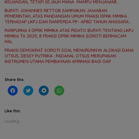
KEUANGAN, TETAPI SEJAUH MANA MAMPU MENJAWAB
KEBUTUHAN MASYARAKAT
BUPATI JOHANNES RETTOB SAMPAIKAN JAWABAN
PEMERINTAH, ATAS PANDANGAN UMUM FRAKSI DPRK MIMIKA
TERHADAP LKPJ DAN RANPERDA PP- APBD TAHUN ANGGARAN
2025
PARIPURNA II DPRK MIMIKA ATAS PIDATO BUPATI TENTANG LKPJ
MIMIKA TA 2025, 8 FRAKSI DPRK MIMIKA SOROTI BERMACAM
HAL
FRAKSI DEMOKRAT SOROTI SOAL MENURUNNYA ALOKASI DANA
OTSUS, DESSY PUTRIKA : PADAHAL OTSUS MERUPAKAN
INSTRUMEN UTAMA PEMBIAYAAN AFIRMASI BAGI OAP
Share this:
C
C
C
C
l
l
l
l
i
i
i
i
c
c
c
c
k
k
k
k
t
t
t
t
Like this:
o
o
o
o
s
s
s
s
Loading...
h
h
h
h
a
a
a
a
r
r
r
r
e
e
e
e
o
o
o
o