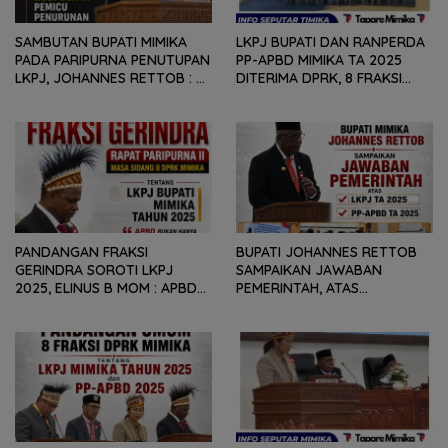
SAMBUTAN BUPATI MIMIKA
LKPJ BUPATI DAN RANPERDA
PADA PARIPURNA PENUTUPAN
PP-APBD MIMIKA TA 2025
LKPJ, JOHANNES RETTOB :
DITERIMA DPRK, 8 FRAKSI
DINAMIKA SITUASI
SAMPAIKAN SEJUMLAH
GEOPOLITIK GLOBAL PEMICU
REKOMENDASI DAN CATATAN
PENURUNAN FISKAL DAERAH
KEPADA PEMERINTAH DAERAH
PANDANGAN FRAKSI
BUPATI JOHANNES RETTOB
GERINDRA SOROTI LKPJ
SAMPAIKAN JAWABAN
2025, ELINUS B MOM : APBD
PEMERINTAH, ATAS
BUKAN HANYA SOAL ANGKA
PANDANGAN UMUM FRAKSI
DAN LAPORAN KEUANGAN,
DPRK MIMIKA TERHADAP LKPJ
TETAPI SEJAUH MANA
DAN RANPERDA PP- APBD
MAMPU MENJAWAB
TAHUN ANGGARAN 2025
KEBUTUHAN MASYARAKAT