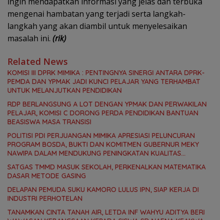
ingin mendapatkan informasi yang jelas dan terbuka
mengenai hambatan yang terjadi serta langkah-
langkah yang akan diambil untuk menyelesaikan
masalah ini.
(rik)
Related News
KOMISI III DPRK MIMIKA : PENTINGNYA SINERGI ANTARA DPRK-
PEMDA DAN YPMAK JADI KUNCI PELAJAR YANG TERHAMBAT
UNTUK MELANJUTKAN PENDIDIKAN
RDP BERLANGSUNG A LOT DENGAN YPMAK DAN PERWAKILAN
PELAJAR, KOMISI C DORONG PERDA PENDIDIKAN BANTUAN
BEASISWA MASA TRANSISI
POLITISI PDI PERJUANGAN MIMIKA APRESIASI PELUNCURAN
PROGRAM BOSDA, BUKTI DAN KOMITMEN GUBERNUR MEKY
NAWIPA DALAM MENDUKUNG PENINGKATAN KUALITAS
PENDIDIKAN DI PAPUA TENGAH
SATGAS TMMD MASUK SEKOLAH, PERKENALKAN MATEMATIKA
DASAR METODE GASING
DELAPAN PEMUDA SUKU KAMORO LULUS IPN, SIAP KERJA DI
INDUSTRI PERHOTELAN
TANAMKAN CINTA TANAH AIR, LETDA INF WAHYU ADITYA BERI