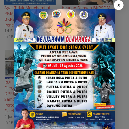
i
n
i
i
X
n
n
n
n
Agar Tidak Menghambat
Hearing Dengan BKPSDM,
n
e
n
n
PBM, Dewan Desak
Komisi A Usulkan Program
e
w
e
e
w
w
w
w
BKPSDM Segera Proses
Pendirian Diklat dan
w
i
w
w
Penerbitan SK P3K Guru
Outbound Bisa Hasilkan
i
n
i
i
n
d
n
n
14 February 2025
PAD
d
o
d
d
o
w
o
o
In "PENDIDIKAN"
29 July 2024
w
)
w
w
In "PEMERINTAH"
)
)
)
RDP Soal Kuota CPNS
Dengan APA, Komisi I
DPRK Mimika Akan
Sampaikan Hasil
Pertemuan Kepada
Eksekutif
2 June 2025
In "PEMERINTAH"