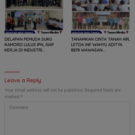
NAWIPA DALAM MENDUKUNG
PENINGKATAN KUALITAS
PENDIDIKAN DI PAPUA
TENGAH
DELAPAN PEMUDA SUKU
TANAMKAN CINTA TANAH AIR,
KAMORO LULUS IPN, SIAP
LETDA INF WAHYU ADITYA
KERJA DI INDUSTRI
BERI WAWASAN
PERHOTELAN
KEBANGSAAN KEPADA SISWA
SD NAENA KEAKWA
Leave a Reply
Your email address will not be published.
Required fields are
marked
*