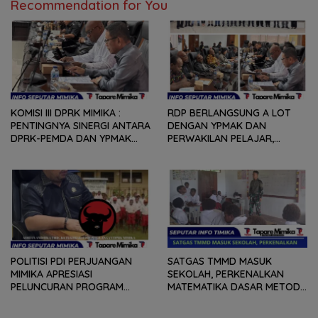
Recommendation for You
KOMISI III DPRK MIMIKA :
RDP BERLANGSUNG A LOT
PENTINGNYA SINERGI ANTARA
DENGAN YPMAK DAN
DPRK-PEMDA DAN YPMAK
PERWAKILAN PELAJAR,
JADI KUNCI PELAJAR YANG
KOMISI C DORONG PERDA
TERHAMBAT UNTUK
PENDIDIKAN BANTUAN
MELANJUTKAN PENDIDIKAN
BEASISWA MASA TRANSISI
POLITISI PDI PERJUANGAN
SATGAS TMMD MASUK
MIMIKA APRESIASI
SEKOLAH, PERKENALKAN
PELUNCURAN PROGRAM
MATEMATIKA DASAR METODE
BOSDA, BUKTI DAN
GASING
KOMITMEN GUBERNUR MEKY