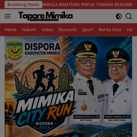
Skip
A BANTENG PAPUA TENGAH BERGABUNG DI GROUP B, BERSAMA S
Breaking News
to
content
Home
Hukum
Video
Ekonomi
Sport
BerIta Foto
Kaba