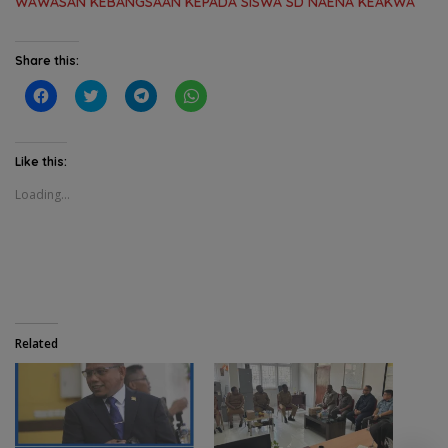
WAWASAN KEBANGSAAN KEPADA SISWA SD NAENA KEAKWA
Share this:
C
C
C
C
l
l
l
l
i
i
i
i
c
c
c
c
k
k
k
k
t
t
t
t
Like this:
o
o
o
o
s
s
s
s
Loading...
h
h
h
h
a
a
a
a
r
r
r
r
e
e
e
e
o
o
o
o
n
n
n
n
F
T
T
W
a
w
e
h
c
i
l
a
e
t
e
t
b
t
g
s
o
e
r
A
Related
o
r
a
p
k
(
m
p
(
O
(
(
O
p
O
O
p
e
p
p
e
n
e
e
n
s
n
n
s
i
s
s