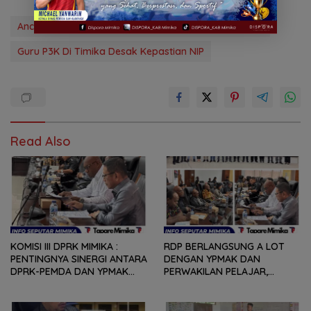
Ancam Duduki Kantor BKPSDM Jika Tak Ada Progres
Guru P3K Di Timika Desak Kepastian NIP
Read Also
KOMISI III DPRK MIMIKA :
RDP BERLANGSUNG A LOT
PENTINGNYA SINERGI ANTARA
DENGAN YPMAK DAN
DPRK-PEMDA DAN YPMAK
PERWAKILAN PELAJAR,
JADI KUNCI PELAJAR YANG
KOMISI C DORONG PERDA
TERHAMBAT UNTUK
PENDIDIKAN BANTUAN
MELANJUTKAN PENDIDIKAN
BEASISWA MASA TRANSISI