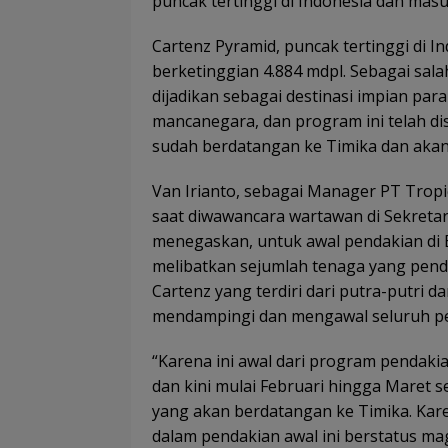
puncak tertinggi di Indonesia dan mas
Cartenz Pyramid, puncak tertinggi di In
berketinggian 4.884 mdpl. Sebagai sal
dijadikan sebagai destinasi impian para
mancanegara, dan program ini telah d
sudah berdatangan ke Timika dan akan
Van Irianto, sebagai Manager PT Trop
saat diwawancara wartawan di Sekretari
menegaskan, untuk awal pendakian di 
melibatkan sejumlah tenaga yang pen
Cartenz yang terdiri dari putra-putri
mendampingi dan mengawal seluruh pe
“Karena ini awal dari program pendaki
dan kini mulai Februari hingga Maret s
yang akan berdatangan ke Timika. Kar
dalam pendakian awal ini berstatus ma