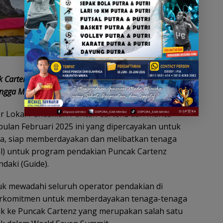
 Cartenz dari berbagai pendaki dari seluruh dunia
ngga Maret 2025/Foto : Istimewa
r Lokal Pendakian Puncak Cartenz dari manca
bulan Februari 2025 ini yang dipercayakan untuk
ia, siap memberdayakan dan melibatkan tenaga
l) untuk program pendakian Puncak Cartenz
daki (Guide).
uk mewadahi seluruh operator pendakian di
 berkomitmen untuk memberdayakan tenaga-tenaga
k ke Puncak Cartenz yang merupakan salah satu