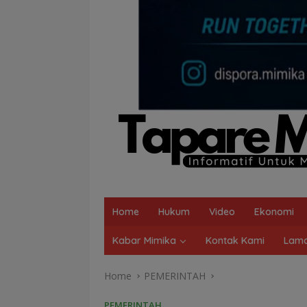
Home
Hukum
Video
Ekonomi
Kabar Mimika
Kontak Kami
Lama
Home
PEMERINTAH
PEMERINTAH