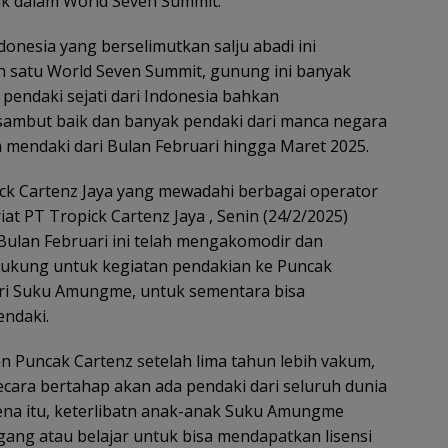
uk dalam World Seven Summit.
donesia yang berselimutkan salju abadi ini
ah satu World Seven Summit, gunung ini banyak
 pendaki sejati dari Indonesia bahkan
isambut baik dan banyak pendaki dari manca negara
 mendaki dari Bulan Februari hingga Maret 2025.
ick Cartenz Jaya yang mewadahi berbagai operator
at PT Tropick Cartenz Jaya , Senin (24/2/2025)
Bulan Februari ini telah mengakomodir dan
dukung untuk kegiatan pendakian ke Puncak
 dari Suku Amungme, untuk sementara bisa
ndaki.
an Puncak Cartenz setelah lima tahun lebih vakum,
ecara bertahap akan ada pendaki dari seluruh dunia
ena itu, keterlibatn anak-anak Suku Amungme
gang atau belajar untuk bisa mendapatkan lisensi