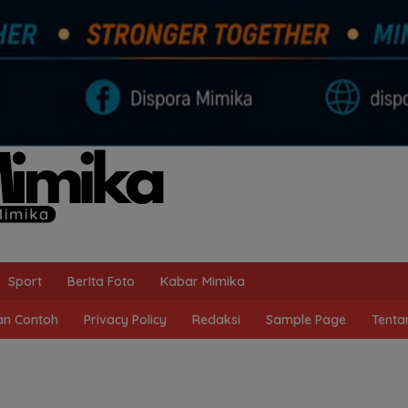
Sport
BerIta Foto
Kabar Mimika
n Contoh
Privacy Policy
Redaksi
Sample Page
Tenta