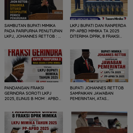
SAMBUTAN BUPATI MIMIKA
LKPJ BUPATI DAN RANPERDA
PADA PARIPURNA PENUTUPAN
PP-APBD MIMIKA TA 2025
LKPJ, JOHANNES RETTOB :
DITERIMA DPRK, 8 FRAKSI
DINAMIKA SITUASI
SAMPAIKAN SEJUMLAH
GEOPOLITIK GLOBAL PEMICU
REKOMENDASI DAN CATATAN
PENURUNAN FISKAL DAERAH
KEPADA PEMERINTAH DAERAH
PANDANGAN FRAKSI
BUPATI JOHANNES RETTOB
GERINDRA SOROTI LKPJ
SAMPAIKAN JAWABAN
2025, ELINUS B MOM : APBD
PEMERINTAH, ATAS
BUKAN HANYA SOAL ANGKA
PANDANGAN UMUM FRAKSI
DAN LAPORAN KEUANGAN,
DPRK MIMIKA TERHADAP LKPJ
TETAPI SEJAUH MANA
DAN RANPERDA PP- APBD
MAMPU MENJAWAB
TAHUN ANGGARAN 2025
KEBUTUHAN MASYARAKAT