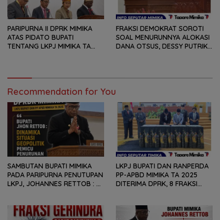
PARIPURNA II DPRK MIMIKA
FRAKSI DEMOKRAT SOROTI
ATAS PIDATO BUPATI
SOAL MENURUNNYA ALOKASI
TENTANG LKPJ MIMIKA TA
DANA OTSUS, DESSY PUTRIKA
2025, 8 FRAKSI DPRK MIMIKA
: PADAHAL OTSUS
SOROTI BERMACAM HAL
MERUPAKAN INSTRUMEN
UTAMA PEMBIAYAAN AFIRMASI
BAGI OAP
Recommendation for You
SAMBUTAN BUPATI MIMIKA
LKPJ BUPATI DAN RANPERDA
PADA PARIPURNA PENUTUPAN
PP-APBD MIMIKA TA 2025
LKPJ, JOHANNES RETTOB :
DITERIMA DPRK, 8 FRAKSI
DINAMIKA SITUASI
SAMPAIKAN SEJUMLAH
GEOPOLITIK GLOBAL PEMICU
REKOMENDASI DAN CATATAN
PENURUNAN FISKAL DAERAH
KEPADA PEMERINTAH DAERAH