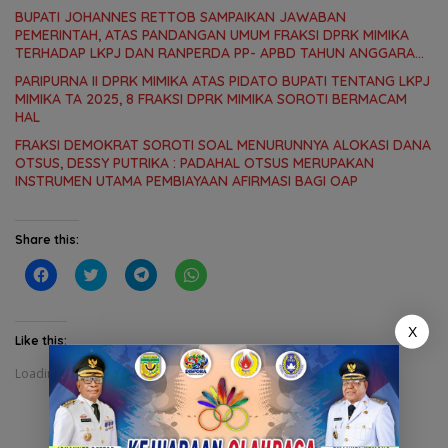
KEBUTUHAN MASYARAKAT
BUPATI JOHANNES RETTOB SAMPAIKAN JAWABAN
PEMERINTAH, ATAS PANDANGAN UMUM FRAKSI DPRK MIMIKA
TERHADAP LKPJ DAN RANPERDA PP- APBD TAHUN ANGGARAN
2025
PARIPURNA II DPRK MIMIKA ATAS PIDATO BUPATI TENTANG LKPJ
MIMIKA TA 2025, 8 FRAKSI DPRK MIMIKA SOROTI BERMACAM
HAL
FRAKSI DEMOKRAT SOROTI SOAL MENURUNNYA ALOKASI DANA
OTSUS, DESSY PUTRIKA : PADAHAL OTSUS MERUPAKAN
INSTRUMEN UTAMA PEMBIAYAAN AFIRMASI BAGI OAP
Share this:
C
C
C
C
l
l
l
l
i
i
i
i
c
c
c
c
k
k
k
k
X
t
t
t
t
Like this:
o
o
o
o
s
s
s
s
Loading...
h
h
h
h
a
a
a
a
r
r
r
r
e
e
e
e
o
o
o
o
n
n
n
n