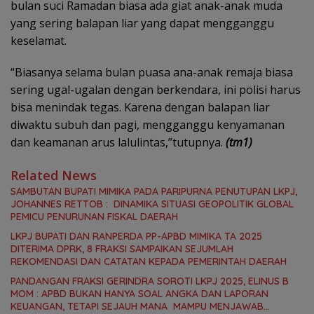
bulan suci Ramadan biasa ada giat anak-anak muda
yang sering balapan liar yang dapat mengganggu
keselamat.
“Biasanya selama bulan puasa ana-anak remaja biasa
sering ugal-ugalan dengan berkendara, ini polisi harus
bisa menindak tegas. Karena dengan balapan liar
diwaktu subuh dan pagi, mengganggu kenyamanan
dan keamanan arus lalulintas,”tutupnya.
(tm1)
Related News
SAMBUTAN BUPATI MIMIKA PADA PARIPURNA PENUTUPAN LKPJ,
JOHANNES RETTOB : DINAMIKA SITUASI GEOPOLITIK GLOBAL
PEMICU PENURUNAN FISKAL DAERAH
LKPJ BUPATI DAN RANPERDA PP-APBD MIMIKA TA 2025
DITERIMA DPRK, 8 FRAKSI SAMPAIKAN SEJUMLAH
REKOMENDASI DAN CATATAN KEPADA PEMERINTAH DAERAH
PANDANGAN FRAKSI GERINDRA SOROTI LKPJ 2025, ELINUS B
MOM : APBD BUKAN HANYA SOAL ANGKA DAN LAPORAN
KEUANGAN, TETAPI SEJAUH MANA MAMPU MENJAWAB