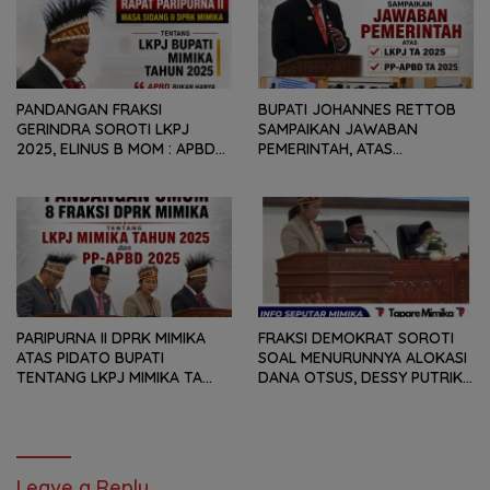
PANDANGAN FRAKSI
BUPATI JOHANNES RETTOB
GERINDRA SOROTI LKPJ
SAMPAIKAN JAWABAN
2025, ELINUS B MOM : APBD
PEMERINTAH, ATAS
BUKAN HANYA SOAL ANGKA
PANDANGAN UMUM FRAKSI
DAN LAPORAN KEUANGAN,
DPRK MIMIKA TERHADAP LKPJ
TETAPI SEJAUH MANA
DAN RANPERDA PP- APBD
MAMPU MENJAWAB
TAHUN ANGGARAN 2025
KEBUTUHAN MASYARAKAT
PARIPURNA II DPRK MIMIKA
FRAKSI DEMOKRAT SOROTI
ATAS PIDATO BUPATI
SOAL MENURUNNYA ALOKASI
TENTANG LKPJ MIMIKA TA
DANA OTSUS, DESSY PUTRIKA
2025, 8 FRAKSI DPRK MIMIKA
: PADAHAL OTSUS
SOROTI BERMACAM HAL
MERUPAKAN INSTRUMEN
UTAMA PEMBIAYAAN AFIRMASI
BAGI OAP
Leave a Reply