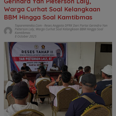
Gerindra Yan Pieterson Laly,
Warga Curhat Soal Kelangkaan
BBM Hingga Soal Kamtibmas
Taparemimika.com
-
Reses Anggota DPRK Dari Partai Gerindra Yan
Pieterson Laly
,
Warga Curhat Soal Kelangkaan BBM Hingga Soal
Kamtibmas
8 October 2025