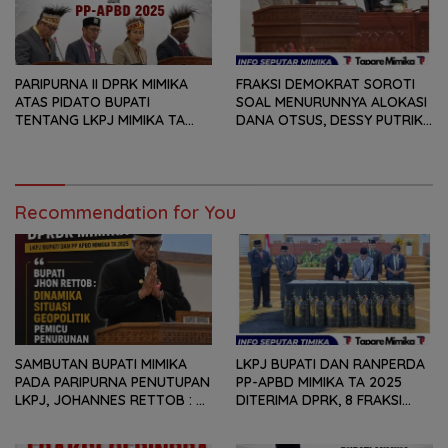
KEBUTUHAN MASYARAKAT
PARIPURNA II DPRK MIMIKA
FRAKSI DEMOKRAT SOROTI
ATAS PIDATO BUPATI
SOAL MENURUNNYA ALOKASI
TENTANG LKPJ MIMIKA TA
DANA OTSUS, DESSY PUTRIKA
2025, 8 FRAKSI DPRK MIMIKA
: PADAHAL OTSUS
SOROTI BERMACAM HAL
MERUPAKAN INSTRUMEN
UTAMA PEMBIAYAAN AFIRMASI
BAGI OAP
Recommendation for You
SAMBUTAN BUPATI MIMIKA
LKPJ BUPATI DAN RANPERDA
PADA PARIPURNA PENUTUPAN
PP-APBD MIMIKA TA 2025
LKPJ, JOHANNES RETTOB :
DITERIMA DPRK, 8 FRAKSI
DINAMIKA SITUASI
SAMPAIKAN SEJUMLAH
GEOPOLITIK GLOBAL PEMICU
REKOMENDASI DAN CATATAN