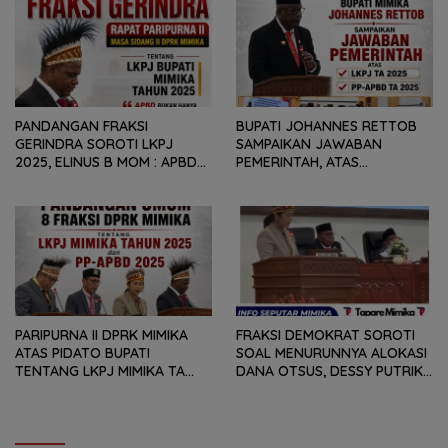
PENURUNAN FISKAL DAERAH
KEPADA PEMERINTAH DAERAH
PANDANGAN FRAKSI
BUPATI JOHANNES RETTOB
GERINDRA SOROTI LKPJ
SAMPAIKAN JAWABAN
2025, ELINUS B MOM : APBD
PEMERINTAH, ATAS
BUKAN HANYA SOAL ANGKA
PANDANGAN UMUM FRAKSI
DAN LAPORAN KEUANGAN,
DPRK MIMIKA TERHADAP LKPJ
TETAPI SEJAUH MANA
DAN RANPERDA PP- APBD
MAMPU MENJAWAB
TAHUN ANGGARAN 2025
KEBUTUHAN MASYARAKAT
PARIPURNA II DPRK MIMIKA
FRAKSI DEMOKRAT SOROTI
ATAS PIDATO BUPATI
SOAL MENURUNNYA ALOKASI
TENTANG LKPJ MIMIKA TA
DANA OTSUS, DESSY PUTRIKA
2025, 8 FRAKSI DPRK MIMIKA
: PADAHAL OTSUS
SOROTI BERMACAM HAL
MERUPAKAN INSTRUMEN
UTAMA PEMBIAYAAN AFIRMASI
BAGI OAP