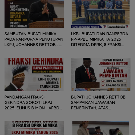
SAMBUTAN BUPATI MIMIKA
LKPJ BUPATI DAN RANPERDA
PADA PARIPURNA PENUTUPAN
PP-APBD MIMIKA TA 2025
LKPJ, JOHANNES RETTOB :
DITERIMA DPRK, 8 FRAKSI
DINAMIKA SITUASI
SAMPAIKAN SEJUMLAH
GEOPOLITIK GLOBAL PEMICU
REKOMENDASI DAN CATATAN
PENURUNAN FISKAL DAERAH
KEPADA PEMERINTAH DAERAH
PANDANGAN FRAKSI
BUPATI JOHANNES RETTOB
GERINDRA SOROTI LKPJ
SAMPAIKAN JAWABAN
2025, ELINUS B MOM : APBD
PEMERINTAH, ATAS
BUKAN HANYA SOAL ANGKA
PANDANGAN UMUM FRAKSI
DAN LAPORAN KEUANGAN,
DPRK MIMIKA TERHADAP LKPJ
TETAPI SEJAUH MANA
DAN RANPERDA PP- APBD
MAMPU MENJAWAB
TAHUN ANGGARAN 2025