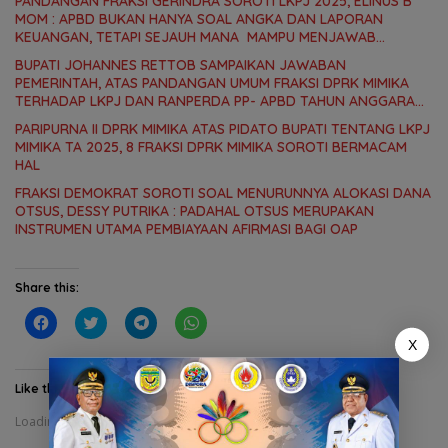
PANDANGAN FRAKSI GERINDRA SOROTI LKPJ 2025, ELINUS B
MOM : APBD BUKAN HANYA SOAL ANGKA DAN LAPORAN
KEUANGAN, TETAPI SEJAUH MANA MAMPU MENJAWAB
KEBUTUHAN MASYARAKAT
BUPATI JOHANNES RETTOB SAMPAIKAN JAWABAN
PEMERINTAH, ATAS PANDANGAN UMUM FRAKSI DPRK MIMIKA
TERHADAP LKPJ DAN RANPERDA PP- APBD TAHUN ANGGARAN
2025
PARIPURNA II DPRK MIMIKA ATAS PIDATO BUPATI TENTANG LKPJ
MIMIKA TA 2025, 8 FRAKSI DPRK MIMIKA SOROTI BERMACAM
HAL
FRAKSI DEMOKRAT SOROTI SOAL MENURUNNYA ALOKASI DANA
OTSUS, DESSY PUTRIKA : PADAHAL OTSUS MERUPAKAN
INSTRUMEN UTAMA PEMBIAYAAN AFIRMASI BAGI OAP
Share this:
C
C
C
C
l
l
l
l
X
i
i
i
i
c
c
c
c
k
k
k
k
t
t
t
t
Like this:
o
o
o
o
s
s
s
s
Loading...
h
h
h
h
a
a
a
a