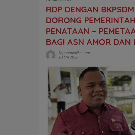
RDP DENGAN BKPSDM –
DORONG PEMERINTAH
PENATAAN – PEMETA
BAGI ASN AMOR DAN 
Taparemimika.com
1 April 2026