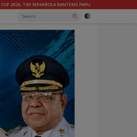
GAH BERGABUNG DI GROUP B, BERSAMA SULAWESI SELATAN, KA