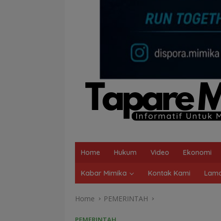
Home
Hukum
Video
Ekonomi
Kabar Mimika
Kontak Kami
Lama
Home
PEMERINTAH
PEMERINTAH