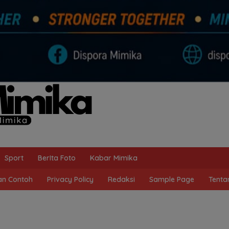
Sport
BerIta Foto
Kabar Mimika
n Contoh
Privacy Policy
Redaksi
Sample Page
Tenta