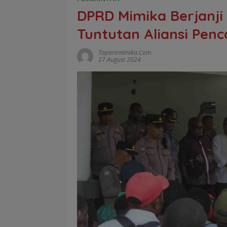
DPRD Mimika Berjanji
Tuntutan Aliansi Pen
Taparemimika.com
27 August 2024