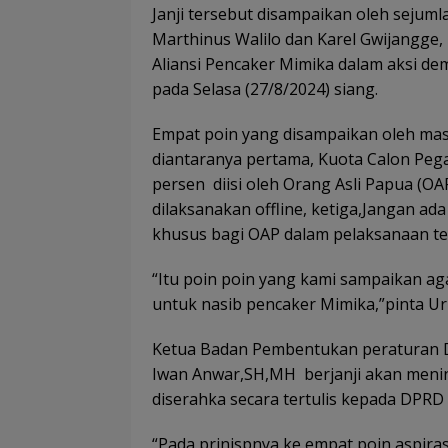
Janji tersebut disampaikan oleh sejum
Marthinus Walilo dan Karel Gwijangge, 
Aliansi Pencaker Mimika dalam aksi de
pada Selasa (27/8/2024) siang.
Empat poin yang disampaikan oleh mass
diantaranya pertama, Kuota Calon Peg
persen diisi oleh Orang Asli Papua (OA
dilaksanakan offline, ketiga,Jangan a
khusus bagi OAP dalam pelaksanaan te
“Itu poin poin yang kami sampaikan agar
untuk nasib pencaker Mimika,”pinta Ur
Ketua Badan Pembentukan peraturan 
Iwan Anwar,SH,MH berjanji akan menind
diserahka secara tertulis kepada DPRD
“Pada prinispnya ke empat poin aspiras