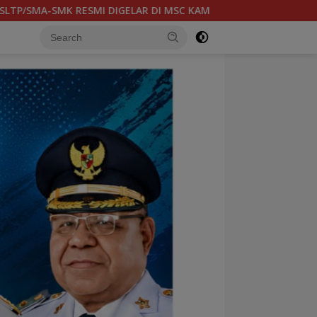
 (6/8) BESOK, KADISPORA : WADAH BAGI GENERASI MUDA UNTU