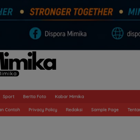
Sport
BerIta Foto
Kabar Mimika
n Contoh
Privacy Policy
Redaksi
Sample Page
Tenta