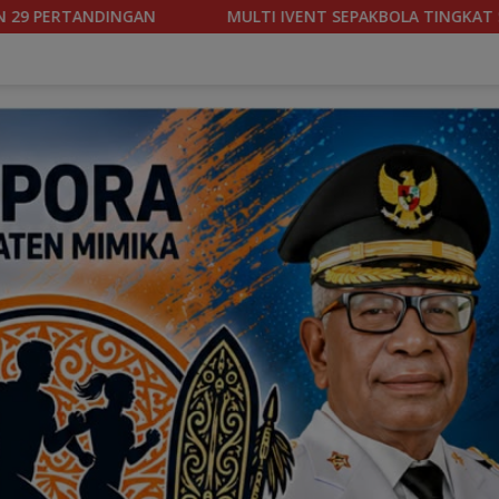
EPAKBOLA TINGKAT SLTP/SMA-SMK RESMI DIGELAR DI MSC KAMIS