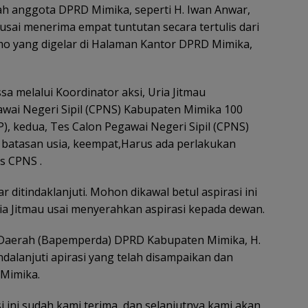
lah anggota DPRD Mimika, seperti H. Iwan Anwar,
usai menerima empat tuntutan secara tertulis dari
mo yang digelar di Halaman Kantor DPRD Mimika,
a melalui Koordinator aksi, Uria Jitmau
awai Negeri Sipil (CPNS) Kabupaten Mimika 100
P), kedua, Tes Calon Pegawai Negeri Sipil (CPNS)
da batasan usia, keempat,Harus ada perlakukan
s CPNS .
 ditindaklanjuti. Mohon dikawal betul aspirasi ini
ia Jitmau usai menyerahkan aspirasi kepada dewan.
Daerah (Bapemperda) DPRD Kabupaten Mimika, H.
alanjuti apirasi yang telah disampaikan dan
 Mimika.
i ini sudah kami terima, dan selanjutnya kami akan