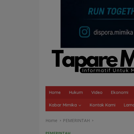
Home
Hukum
Video
Ekonomi
Kabar Mimika
Kontak Kami
Lama
Home
PEMERINTAH
PEMERINTAH