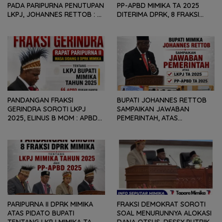
PADA PARIPURNA PENUTUPAN
PP-APBD MIMIKA TA 2025
LKPJ, JOHANNES RETTOB :
DITERIMA DPRK, 8 FRAKSI
DINAMIKA SITUASI
SAMPAIKAN SEJUMLAH
GEOPOLITIK GLOBAL PEMICU
REKOMENDASI DAN CATATAN
PENURUNAN FISKAL DAERAH
KEPADA PEMERINTAH DAERAH
PANDANGAN FRAKSI
BUPATI JOHANNES RETTOB
GERINDRA SOROTI LKPJ
SAMPAIKAN JAWABAN
2025, ELINUS B MOM : APBD
PEMERINTAH, ATAS
BUKAN HANYA SOAL ANGKA
PANDANGAN UMUM FRAKSI
DAN LAPORAN KEUANGAN,
DPRK MIMIKA TERHADAP LKPJ
TETAPI SEJAUH MANA
DAN RANPERDA PP- APBD
MAMPU MENJAWAB
TAHUN ANGGARAN 2025
KEBUTUHAN MASYARAKAT
PARIPURNA II DPRK MIMIKA
FRAKSI DEMOKRAT SOROTI
ATAS PIDATO BUPATI
SOAL MENURUNNYA ALOKASI