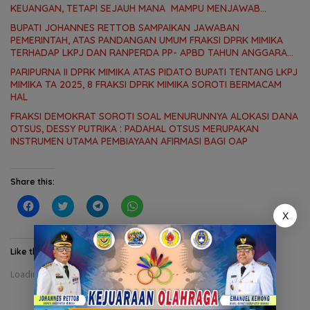
KEUANGAN, TETAPI SEJAUH MANA MAMPU MENJAWAB
KEBUTUHAN MASYARAKAT
BUPATI JOHANNES RETTOB SAMPAIKAN JAWABAN
PEMERINTAH, ATAS PANDANGAN UMUM FRAKSI DPRK MIMIKA
TERHADAP LKPJ DAN RANPERDA PP- APBD TAHUN ANGGARAN
2025
PARIPURNA II DPRK MIMIKA ATAS PIDATO BUPATI TENTANG LKPJ
MIMIKA TA 2025, 8 FRAKSI DPRK MIMIKA SOROTI BERMACAM
HAL
FRAKSI DEMOKRAT SOROTI SOAL MENURUNNYA ALOKASI DANA
OTSUS, DESSY PUTRIKA : PADAHAL OTSUS MERUPAKAN
INSTRUMEN UTAMA PEMBIAYAAN AFIRMASI BAGI OAP
Share this:
C
C
C
C
l
l
l
l
X
i
i
i
i
c
c
c
c
k
k
k
k
t
t
t
t
Like this:
o
o
o
o
s
s
s
s
Loading...
h
h
h
h
a
a
a
a
r
r
r
r
e
e
e
e