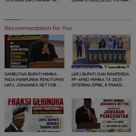
TENTANG LKPJ MIMIKA TA
DANA OTSUS, DESSY PUTRIKA
2025, 8 FRAKSI DPRK MIMIKA
: PADAHAL OTSUS
SOROTI BERMACAM HAL
MERUPAKAN INSTRUMEN
UTAMA PEMBIAYAAN AFIRMASI
BAGI OAP
Recommendation for You
SAMBUTAN BUPATI MIMIKA
LKPJ BUPATI DAN RANPERDA
PADA PARIPURNA PENUTUPAN
PP-APBD MIMIKA TA 2025
LKPJ, JOHANNES RETTOB :
DITERIMA DPRK, 8 FRAKSI
DINAMIKA SITUASI
SAMPAIKAN SEJUMLAH
GEOPOLITIK GLOBAL PEMICU
REKOMENDASI DAN CATATAN
PENURUNAN FISKAL DAERAH
KEPADA PEMERINTAH DAERAH