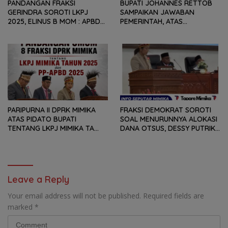
PANDANGAN FRAKSI
BUPATI JOHANNES RETTOB
GERINDRA SOROTI LKPJ
SAMPAIKAN JAWABAN
2025, ELINUS B MOM : APBD
PEMERINTAH, ATAS
BUKAN HANYA SOAL ANGKA
PANDANGAN UMUM FRAKSI
DAN LAPORAN KEUANGAN,
DPRK MIMIKA TERHADAP LKPJ
TETAPI SEJAUH MANA
DAN RANPERDA PP- APBD
MAMPU MENJAWAB
TAHUN ANGGARAN 2025
KEBUTUHAN MASYARAKAT
PARIPURNA II DPRK MIMIKA
FRAKSI DEMOKRAT SOROTI
ATAS PIDATO BUPATI
SOAL MENURUNNYA ALOKASI
TENTANG LKPJ MIMIKA TA
DANA OTSUS, DESSY PUTRIKA
2025, 8 FRAKSI DPRK MIMIKA
: PADAHAL OTSUS
SOROTI BERMACAM HAL
MERUPAKAN INSTRUMEN
UTAMA PEMBIAYAAN AFIRMASI
BAGI OAP
Leave a Reply
Your email address will not be published.
Required fields are
marked
*