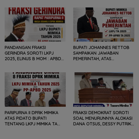
GEOPOLITIK GLOBAL PEMICU
REKOMENDASI DAN CATATAN
PENURUNAN FISKAL DAERAH
KEPADA PEMERINTAH DAERAH
PANDANGAN FRAKSI
BUPATI JOHANNES RETTOB
GERINDRA SOROTI LKPJ
SAMPAIKAN JAWABAN
2025, ELINUS B MOM : APBD
PEMERINTAH, ATAS
BUKAN HANYA SOAL ANGKA
PANDANGAN UMUM FRAKSI
DAN LAPORAN KEUANGAN,
DPRK MIMIKA TERHADAP LKPJ
TETAPI SEJAUH MANA
DAN RANPERDA PP- APBD
MAMPU MENJAWAB
TAHUN ANGGARAN 2025
KEBUTUHAN MASYARAKAT
PARIPURNA II DPRK MIMIKA
FRAKSI DEMOKRAT SOROTI
ATAS PIDATO BUPATI
SOAL MENURUNNYA ALOKASI
TENTANG LKPJ MIMIKA TA
DANA OTSUS, DESSY PUTRIKA
2025, 8 FRAKSI DPRK MIMIKA
: PADAHAL OTSUS
SOROTI BERMACAM HAL
MERUPAKAN INSTRUMEN