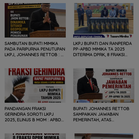
SAMBUTAN BUPATI MIMIKA
LKPJ BUPATI DAN RANPERDA
PADA PARIPURNA PENUTUPAN
PP-APBD MIMIKA TA 2025
LKPJ, JOHANNES RETTOB :
DITERIMA DPRK, 8 FRAKSI
DINAMIKA SITUASI
SAMPAIKAN SEJUMLAH
GEOPOLITIK GLOBAL PEMICU
REKOMENDASI DAN CATATAN
PENURUNAN FISKAL DAERAH
KEPADA PEMERINTAH DAERAH
PANDANGAN FRAKSI
BUPATI JOHANNES RETTOB
GERINDRA SOROTI LKPJ
SAMPAIKAN JAWABAN
2025, ELINUS B MOM : APBD
PEMERINTAH, ATAS
BUKAN HANYA SOAL ANGKA
PANDANGAN UMUM FRAKSI
DAN LAPORAN KEUANGAN,
DPRK MIMIKA TERHADAP LKPJ
TETAPI SEJAUH MANA
DAN RANPERDA PP- APBD