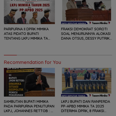
MAMPU MENJAWAB
TAHUN ANGGARAN 2025
KEBUTUHAN MASYARAKAT
PARIPURNA II DPRK MIMIKA
FRAKSI DEMOKRAT SOROTI
ATAS PIDATO BUPATI
SOAL MENURUNNYA ALOKASI
TENTANG LKPJ MIMIKA TA
DANA OTSUS, DESSY PUTRIKA
2025, 8 FRAKSI DPRK MIMIKA
: PADAHAL OTSUS
SOROTI BERMACAM HAL
MERUPAKAN INSTRUMEN
UTAMA PEMBIAYAAN AFIRMASI
BAGI OAP
Recommendation for You
SAMBUTAN BUPATI MIMIKA
LKPJ BUPATI DAN RANPERDA
PADA PARIPURNA PENUTUPAN
PP-APBD MIMIKA TA 2025
LKPJ, JOHANNES RETTOB :
DITERIMA DPRK, 8 FRAKSI
DINAMIKA SITUASI
SAMPAIKAN SEJUMLAH