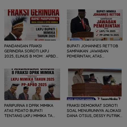
DINAMIKA SITUASI
SAMPAIKAN SEJUMLAH
GEOPOLITIK GLOBAL PEMICU
REKOMENDASI DAN CATATAN
PENURUNAN FISKAL DAERAH
KEPADA PEMERINTAH DAERAH
PANDANGAN FRAKSI
BUPATI JOHANNES RETTOB
GERINDRA SOROTI LKPJ
SAMPAIKAN JAWABAN
2025, ELINUS B MOM : APBD
PEMERINTAH, ATAS
BUKAN HANYA SOAL ANGKA
PANDANGAN UMUM FRAKSI
DAN LAPORAN KEUANGAN,
DPRK MIMIKA TERHADAP LKPJ
TETAPI SEJAUH MANA
DAN RANPERDA PP- APBD
MAMPU MENJAWAB
TAHUN ANGGARAN 2025
KEBUTUHAN MASYARAKAT
PARIPURNA II DPRK MIMIKA
FRAKSI DEMOKRAT SOROTI
ATAS PIDATO BUPATI
SOAL MENURUNNYA ALOKASI
TENTANG LKPJ MIMIKA TA
DANA OTSUS, DESSY PUTRIKA
2025, 8 FRAKSI DPRK MIMIKA
: PADAHAL OTSUS
SOROTI BERMACAM HAL
MERUPAKAN INSTRUMEN