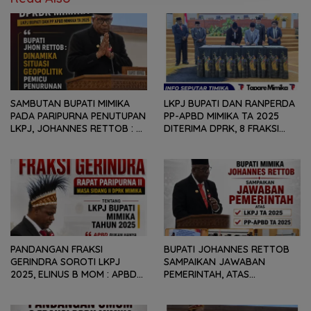
SAMBUTAN BUPATI MIMIKA
LKPJ BUPATI DAN RANPERDA
PADA PARIPURNA PENUTUPAN
PP-APBD MIMIKA TA 2025
LKPJ, JOHANNES RETTOB :
DITERIMA DPRK, 8 FRAKSI
DINAMIKA SITUASI
SAMPAIKAN SEJUMLAH
GEOPOLITIK GLOBAL PEMICU
REKOMENDASI DAN CATATAN
PENURUNAN FISKAL DAERAH
KEPADA PEMERINTAH DAERAH
PANDANGAN FRAKSI
BUPATI JOHANNES RETTOB
GERINDRA SOROTI LKPJ
SAMPAIKAN JAWABAN
2025, ELINUS B MOM : APBD
PEMERINTAH, ATAS
BUKAN HANYA SOAL ANGKA
PANDANGAN UMUM FRAKSI
DAN LAPORAN KEUANGAN,
DPRK MIMIKA TERHADAP LKPJ