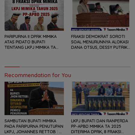
TETAPI SEJAUH MANA
DAN RANPERDA PP- APBD
MAMPU MENJAWAB
TAHUN ANGGARAN 2025
KEBUTUHAN MASYARAKAT
PARIPURNA II DPRK MIMIKA
FRAKSI DEMOKRAT SOROTI
ATAS PIDATO BUPATI
SOAL MENURUNNYA ALOKASI
TENTANG LKPJ MIMIKA TA
DANA OTSUS, DESSY PUTRIKA
2025, 8 FRAKSI DPRK MIMIKA
: PADAHAL OTSUS
SOROTI BERMACAM HAL
MERUPAKAN INSTRUMEN
UTAMA PEMBIAYAAN AFIRMASI
BAGI OAP
Recommendation for You
SAMBUTAN BUPATI MIMIKA
LKPJ BUPATI DAN RANPERDA
PADA PARIPURNA PENUTUPAN
PP-APBD MIMIKA TA 2025
LKPJ, JOHANNES RETTOB :
DITERIMA DPRK, 8 FRAKSI