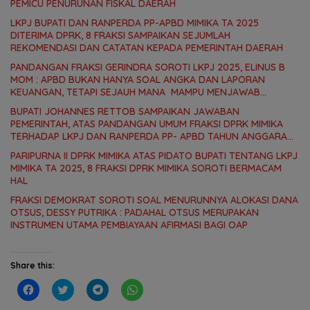
PEMICU PENURUNAN FISKAL DAERAH
LKPJ BUPATI DAN RANPERDA PP-APBD MIMIKA TA 2025
DITERIMA DPRK, 8 FRAKSI SAMPAIKAN SEJUMLAH
REKOMENDASI DAN CATATAN KEPADA PEMERINTAH DAERAH
PANDANGAN FRAKSI GERINDRA SOROTI LKPJ 2025, ELINUS B
MOM : APBD BUKAN HANYA SOAL ANGKA DAN LAPORAN
KEUANGAN, TETAPI SEJAUH MANA MAMPU MENJAWAB
KEBUTUHAN MASYARAKAT
BUPATI JOHANNES RETTOB SAMPAIKAN JAWABAN
PEMERINTAH, ATAS PANDANGAN UMUM FRAKSI DPRK MIMIKA
TERHADAP LKPJ DAN RANPERDA PP- APBD TAHUN ANGGARAN
2025
PARIPURNA II DPRK MIMIKA ATAS PIDATO BUPATI TENTANG LKPJ
MIMIKA TA 2025, 8 FRAKSI DPRK MIMIKA SOROTI BERMACAM
HAL
FRAKSI DEMOKRAT SOROTI SOAL MENURUNNYA ALOKASI DANA
OTSUS, DESSY PUTRIKA : PADAHAL OTSUS MERUPAKAN
INSTRUMEN UTAMA PEMBIAYAAN AFIRMASI BAGI OAP
Share this:
C
C
C
C
l
l
l
l
i
i
i
i