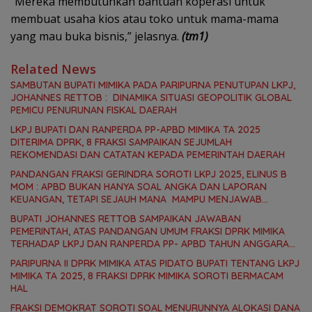
“Mereka membutuhkan bantuan koperasi untuk
membuat usaha kios atau toko untuk mama-mama
yang mau buka bisnis,” jelasnya.
(tm1)
Related News
SAMBUTAN BUPATI MIMIKA PADA PARIPURNA PENUTUPAN LKPJ,
JOHANNES RETTOB : DINAMIKA SITUASI GEOPOLITIK GLOBAL
PEMICU PENURUNAN FISKAL DAERAH
LKPJ BUPATI DAN RANPERDA PP-APBD MIMIKA TA 2025
DITERIMA DPRK, 8 FRAKSI SAMPAIKAN SEJUMLAH
REKOMENDASI DAN CATATAN KEPADA PEMERINTAH DAERAH
PANDANGAN FRAKSI GERINDRA SOROTI LKPJ 2025, ELINUS B
MOM : APBD BUKAN HANYA SOAL ANGKA DAN LAPORAN
KEUANGAN, TETAPI SEJAUH MANA MAMPU MENJAWAB
KEBUTUHAN MASYARAKAT
BUPATI JOHANNES RETTOB SAMPAIKAN JAWABAN
PEMERINTAH, ATAS PANDANGAN UMUM FRAKSI DPRK MIMIKA
TERHADAP LKPJ DAN RANPERDA PP- APBD TAHUN ANGGARAN
2025
PARIPURNA II DPRK MIMIKA ATAS PIDATO BUPATI TENTANG LKPJ
MIMIKA TA 2025, 8 FRAKSI DPRK MIMIKA SOROTI BERMACAM
HAL
FRAKSI DEMOKRAT SOROTI SOAL MENURUNNYA ALOKASI DANA