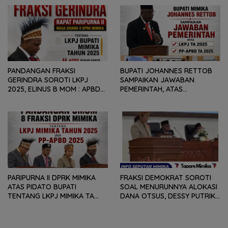
GEOPOLITIK GLOBAL PEMICU
REKOMENDASI DAN CATATAN
PENURUNAN FISKAL DAERAH
KEPADA PEMERINTAH DAERAH
PANDANGAN FRAKSI
BUPATI JOHANNES RETTOB
GERINDRA SOROTI LKPJ
SAMPAIKAN JAWABAN
2025, ELINUS B MOM : APBD
PEMERINTAH, ATAS
BUKAN HANYA SOAL ANGKA
PANDANGAN UMUM FRAKSI
DAN LAPORAN KEUANGAN,
DPRK MIMIKA TERHADAP LKPJ
TETAPI SEJAUH MANA
DAN RANPERDA PP- APBD
MAMPU MENJAWAB
TAHUN ANGGARAN 2025
KEBUTUHAN MASYARAKAT
PARIPURNA II DPRK MIMIKA
FRAKSI DEMOKRAT SOROTI
ATAS PIDATO BUPATI
SOAL MENURUNNYA ALOKASI
TENTANG LKPJ MIMIKA TA
DANA OTSUS, DESSY PUTRIKA
2025, 8 FRAKSI DPRK MIMIKA
: PADAHAL OTSUS
SOROTI BERMACAM HAL
MERUPAKAN INSTRUMEN
UTAMA PEMBIAYAAN AFIRMASI