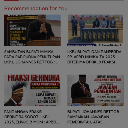
BAGI OAP
Recommendation for You
SAMBUTAN BUPATI MIMIKA
LKPJ BUPATI DAN RANPERDA
PADA PARIPURNA PENUTUPAN
PP-APBD MIMIKA TA 2025
LKPJ, JOHANNES RETTOB :
DITERIMA DPRK, 8 FRAKSI
DINAMIKA SITUASI
SAMPAIKAN SEJUMLAH
GEOPOLITIK GLOBAL PEMICU
REKOMENDASI DAN CATATAN
PENURUNAN FISKAL DAERAH
KEPADA PEMERINTAH DAERAH
PANDANGAN FRAKSI
BUPATI JOHANNES RETTOB
GERINDRA SOROTI LKPJ
SAMPAIKAN JAWABAN
2025, ELINUS B MOM : APBD
PEMERINTAH, ATAS
BUKAN HANYA SOAL ANGKA
PANDANGAN UMUM FRAKSI