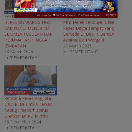
n
s
n
n
s
i
s
s
i
n
i
i
n
n
n
n
SASIEL ABUGAU RESES
Anggota DPRK Mimika Dari
n
e
n
n
BERTEMU WARGA TIGA
PBB Derek Tenouye, Gelar
e
w
e
e
w
w
w
w
KAMPUNG, MENERIMA
Reses Ditiga Tempat Yang
w
i
w
w
SEJUMLAH USULAN DARI
Berbeda Di Dapil I, Berikut
i
n
i
i
n
d
n
n
PERUMAHAN HINGGA
Aspirasi Dari Warga..!!
d
o
d
d
o
w
o
o
JEMBATAN
20 March 2025
w
)
w
w
14 March 2026
In "PEMERINTAH"
)
)
)
In "PEMERINTAH"
Rencana Reses Anggota
DPD RI Di Timika Terkait
Tailing Freeport, Harus
Libatkan DPRD Mimika
18 December 2024
In "PEMERINTAH"