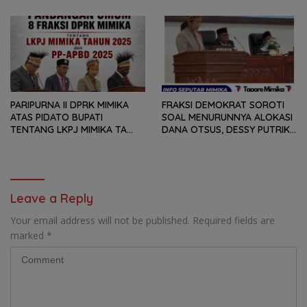
DAN LAPORAN KEUANGAN,
DPRK MIMIKA TERHADAP LKPJ
TETAPI SEJAUH MANA
DAN RANPERDA PP- APBD
MAMPU MENJAWAB
TAHUN ANGGARAN 2025
KEBUTUHAN MASYARAKAT
PARIPURNA II DPRK MIMIKA
FRAKSI DEMOKRAT SOROTI
ATAS PIDATO BUPATI
SOAL MENURUNNYA ALOKASI
TENTANG LKPJ MIMIKA TA
DANA OTSUS, DESSY PUTRIKA
2025, 8 FRAKSI DPRK MIMIKA
: PADAHAL OTSUS
SOROTI BERMACAM HAL
MERUPAKAN INSTRUMEN
UTAMA PEMBIAYAAN AFIRMASI
BAGI OAP
Leave a Reply
Your email address will not be published.
Required fields are
marked
*