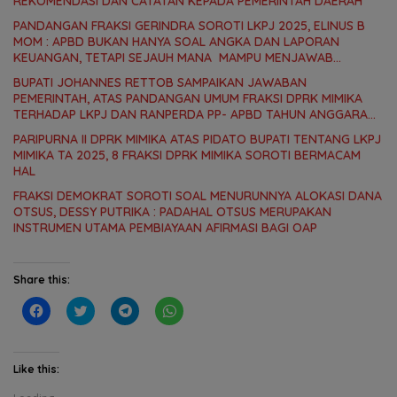
REKOMENDASI DAN CATATAN KEPADA PEMERINTAH DAERAH
PANDANGAN FRAKSI GERINDRA SOROTI LKPJ 2025, ELINUS B
MOM : APBD BUKAN HANYA SOAL ANGKA DAN LAPORAN
KEUANGAN, TETAPI SEJAUH MANA MAMPU MENJAWAB
KEBUTUHAN MASYARAKAT
BUPATI JOHANNES RETTOB SAMPAIKAN JAWABAN
PEMERINTAH, ATAS PANDANGAN UMUM FRAKSI DPRK MIMIKA
TERHADAP LKPJ DAN RANPERDA PP- APBD TAHUN ANGGARAN
2025
PARIPURNA II DPRK MIMIKA ATAS PIDATO BUPATI TENTANG LKPJ
MIMIKA TA 2025, 8 FRAKSI DPRK MIMIKA SOROTI BERMACAM
HAL
FRAKSI DEMOKRAT SOROTI SOAL MENURUNNYA ALOKASI DANA
OTSUS, DESSY PUTRIKA : PADAHAL OTSUS MERUPAKAN
INSTRUMEN UTAMA PEMBIAYAAN AFIRMASI BAGI OAP
Share this:
C
C
C
C
l
l
l
l
i
i
i
i
c
c
c
c
k
k
k
k
t
t
t
t
Like this:
o
o
o
o
s
s
s
s