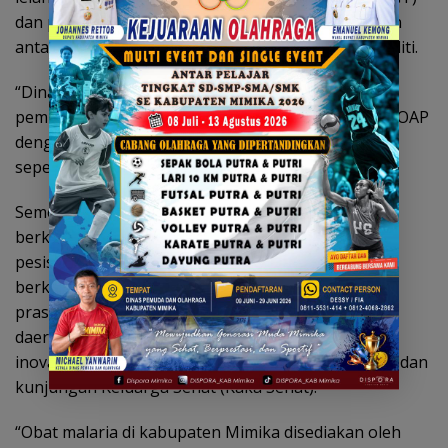
dan pengangkutan dan pengiriman hasil perikanan
antar kabupaten atau provinsi berdasarkan komoditi.
“Dinas Perikanan melakukan pembinaan dan
pemberdayaan pelaku usaha perikanan , melayani OAP
dengan pemberian paket bantuan untuk nelayan
seperti perahu fiber dan alat tangkap,”terangnya.
Sementara terkait pandangan Kelompok Khusus,
berkaitan dengan pelayanan kesehatan di daerah
pesisir dan pegunungan, pemerintah daerah
berkomitmen terus meningkatkan sarana dan
prasarana serta kualitas pelayanan kesehatan di
daerah pesisir dan pegunungan melalui berbagai
inovasi diantaranya Puskesmas Jalan Kaki (Pusjaki) dan
kunjungan Keluarga Sehat (Kaka Sehat).
“Obat malaria di kabupaten Mimika disediakan oleh