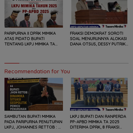
MAMPU MENJAWAB
TAHUN ANGGARAN 2025
KEBUTUHAN MASYARAKAT
PARIPURNA II DPRK MIMIKA
FRAKSI DEMOKRAT SOROTI
ATAS PIDATO BUPATI
SOAL MENURUNNYA ALOKASI
TENTANG LKPJ MIMIKA TA
DANA OTSUS, DESSY PUTRIKA
2025, 8 FRAKSI DPRK MIMIKA
: PADAHAL OTSUS
SOROTI BERMACAM HAL
MERUPAKAN INSTRUMEN
UTAMA PEMBIAYAAN AFIRMASI
BAGI OAP
Recommendation for You
SAMBUTAN BUPATI MIMIKA
LKPJ BUPATI DAN RANPERDA
PADA PARIPURNA PENUTUPAN
PP-APBD MIMIKA TA 2025
LKPJ, JOHANNES RETTOB :
DITERIMA DPRK, 8 FRAKSI
DINAMIKA SITUASI
SAMPAIKAN SEJUMLAH