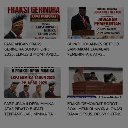
GEOPOLITIK GLOBAL PEMICU
REKOMENDASI DAN CATATAN
PENURUNAN FISKAL DAERAH
KEPADA PEMERINTAH DAERAH
PANDANGAN FRAKSI
BUPATI JOHANNES RETTOB
GERINDRA SOROTI LKPJ
SAMPAIKAN JAWABAN
2025, ELINUS B MOM : APBD
PEMERINTAH, ATAS
BUKAN HANYA SOAL ANGKA
PANDANGAN UMUM FRAKSI
DAN LAPORAN KEUANGAN,
DPRK MIMIKA TERHADAP LKPJ
TETAPI SEJAUH MANA
DAN RANPERDA PP- APBD
MAMPU MENJAWAB
TAHUN ANGGARAN 2025
KEBUTUHAN MASYARAKAT
PARIPURNA II DPRK MIMIKA
FRAKSI DEMOKRAT SOROTI
ATAS PIDATO BUPATI
SOAL MENURUNNYA ALOKASI
TENTANG LKPJ MIMIKA TA
DANA OTSUS, DESSY PUTRIKA
2025, 8 FRAKSI DPRK MIMIKA
: PADAHAL OTSUS
SOROTI BERMACAM HAL
MERUPAKAN INSTRUMEN