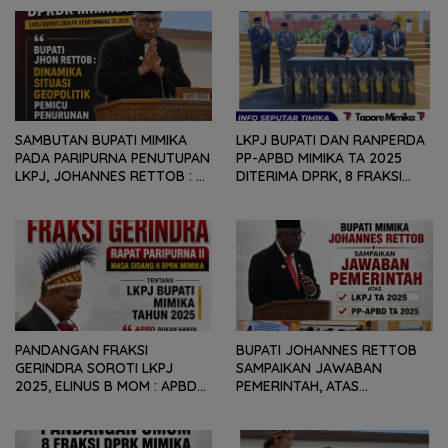
SAMBUTAN BUPATI MIMIKA
LKPJ BUPATI DAN RANPERDA
PADA PARIPURNA PENUTUPAN
PP-APBD MIMIKA TA 2025
LKPJ, JOHANNES RETTOB :
DITERIMA DPRK, 8 FRAKSI
DINAMIKA SITUASI
SAMPAIKAN SEJUMLAH
GEOPOLITIK GLOBAL PEMICU
REKOMENDASI DAN CATATAN
PENURUNAN FISKAL DAERAH
KEPADA PEMERINTAH DAERAH
PANDANGAN FRAKSI
BUPATI JOHANNES RETTOB
GERINDRA SOROTI LKPJ
SAMPAIKAN JAWABAN
2025, ELINUS B MOM : APBD
PEMERINTAH, ATAS
BUKAN HANYA SOAL ANGKA
PANDANGAN UMUM FRAKSI
DAN LAPORAN KEUANGAN,
DPRK MIMIKA TERHADAP LKPJ
TETAPI SEJAUH MANA
DAN RANPERDA PP- APBD