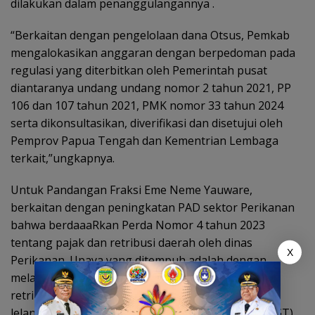
dilakukan dalam penanggulangannya .
“Berkaitan dengan pengelolaan dana Otsus, Pemkab
mengalokasikan anggaran dengan berpedoman pada
regulasi yang diterbitkan oleh Pemerintah pusat
diantaranya undang undang nomor 2 tahun 2021, PP
106 dan 107 tahun 2021, PMK nomor 33 tahun 2024
serta dikonsultasikan, diverifikasi dan disetujui oleh
Pemprov Papua Tengah dan Kementrian Lembaga
terkait,”ungkapnya.
Untuk Pandangan Fraksi Eme Neme Yauware,
berkaitan dengan peningkatan PAD sektor Perikanan
bahwa berdaaaRkan Perda Nomor 4 tahun 2023
tentang pajak dan retribusi daerah oleh dinas
X
Perikanan. Upaya yang ditempuh adalah dengan
melakukan pungutan retribusi daerah untuk objek
retribusi pelelangan ikan (jasa pelelangan di lantai
lelang) untuk kapal melayang diatas 5 gross Ton (GT)