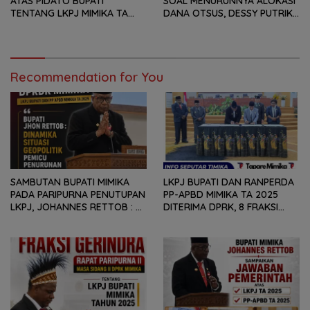
ATAS PIDATO BUPATI
SOAL MENURUNNYA ALOKASI
TENTANG LKPJ MIMIKA TA
DANA OTSUS, DESSY PUTRIKA
2025, 8 FRAKSI DPRK MIMIKA
: PADAHAL OTSUS
SOROTI BERMACAM HAL
MERUPAKAN INSTRUMEN
UTAMA PEMBIAYAAN AFIRMASI
BAGI OAP
Recommendation for You
SAMBUTAN BUPATI MIMIKA
LKPJ BUPATI DAN RANPERDA
PADA PARIPURNA PENUTUPAN
PP-APBD MIMIKA TA 2025
LKPJ, JOHANNES RETTOB :
DITERIMA DPRK, 8 FRAKSI
DINAMIKA SITUASI
SAMPAIKAN SEJUMLAH
GEOPOLITIK GLOBAL PEMICU
REKOMENDASI DAN CATATAN
PENURUNAN FISKAL DAERAH
KEPADA PEMERINTAH DAERAH