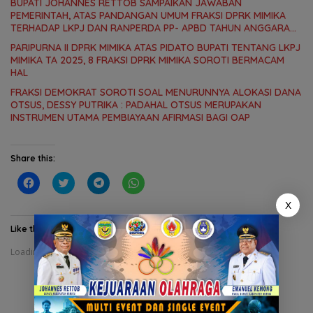
BUPATI JOHANNES RETTOB SAMPAIKAN JAWABAN
PEMERINTAH, ATAS PANDANGAN UMUM FRAKSI DPRK MIMIKA
TERHADAP LKPJ DAN RANPERDA PP- APBD TAHUN ANGGARAN
2025
PARIPURNA II DPRK MIMIKA ATAS PIDATO BUPATI TENTANG LKPJ
MIMIKA TA 2025, 8 FRAKSI DPRK MIMIKA SOROTI BERMACAM
HAL
FRAKSI DEMOKRAT SOROTI SOAL MENURUNNYA ALOKASI DANA
OTSUS, DESSY PUTRIKA : PADAHAL OTSUS MERUPAKAN
INSTRUMEN UTAMA PEMBIAYAAN AFIRMASI BAGI OAP
Share this:
C
C
C
C
l
l
l
l
i
i
i
i
X
c
c
c
c
k
k
k
k
t
t
t
t
Like this:
o
o
o
o
s
s
s
s
Loading...
h
h
h
h
a
a
a
a
r
r
r
r
e
e
e
e
o
o
o
o
n
n
n
n
F
T
T
W