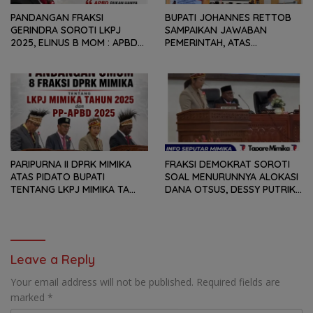
PANDANGAN FRAKSI
BUPATI JOHANNES RETTOB
GERINDRA SOROTI LKPJ
SAMPAIKAN JAWABAN
2025, ELINUS B MOM : APBD
PEMERINTAH, ATAS
BUKAN HANYA SOAL ANGKA
PANDANGAN UMUM FRAKSI
DAN LAPORAN KEUANGAN,
DPRK MIMIKA TERHADAP LKPJ
TETAPI SEJAUH MANA
DAN RANPERDA PP- APBD
MAMPU MENJAWAB
TAHUN ANGGARAN 2025
KEBUTUHAN MASYARAKAT
PARIPURNA II DPRK MIMIKA
FRAKSI DEMOKRAT SOROTI
ATAS PIDATO BUPATI
SOAL MENURUNNYA ALOKASI
TENTANG LKPJ MIMIKA TA
DANA OTSUS, DESSY PUTRIKA
2025, 8 FRAKSI DPRK MIMIKA
: PADAHAL OTSUS
SOROTI BERMACAM HAL
MERUPAKAN INSTRUMEN
UTAMA PEMBIAYAAN AFIRMASI
BAGI OAP
Leave a Reply
Your email address will not be published.
Required fields are
marked
*