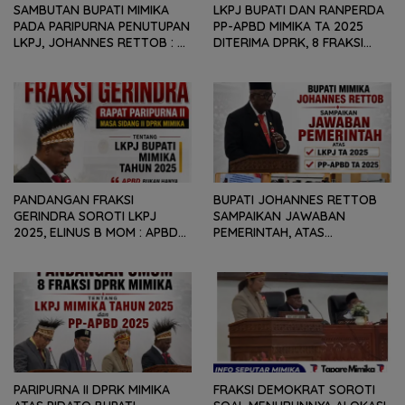
SAMBUTAN BUPATI MIMIKA
LKPJ BUPATI DAN RANPERDA
PADA PARIPURNA PENUTUPAN
PP-APBD MIMIKA TA 2025
LKPJ, JOHANNES RETTOB :
DITERIMA DPRK, 8 FRAKSI
DINAMIKA SITUASI
SAMPAIKAN SEJUMLAH
GEOPOLITIK GLOBAL PEMICU
REKOMENDASI DAN CATATAN
PENURUNAN FISKAL DAERAH
KEPADA PEMERINTAH DAERAH
PANDANGAN FRAKSI
BUPATI JOHANNES RETTOB
GERINDRA SOROTI LKPJ
SAMPAIKAN JAWABAN
2025, ELINUS B MOM : APBD
PEMERINTAH, ATAS
BUKAN HANYA SOAL ANGKA
PANDANGAN UMUM FRAKSI
DAN LAPORAN KEUANGAN,
DPRK MIMIKA TERHADAP LKPJ
TETAPI SEJAUH MANA
DAN RANPERDA PP- APBD
MAMPU MENJAWAB
TAHUN ANGGARAN 2025
KEBUTUHAN MASYARAKAT
PARIPURNA II DPRK MIMIKA
FRAKSI DEMOKRAT SOROTI