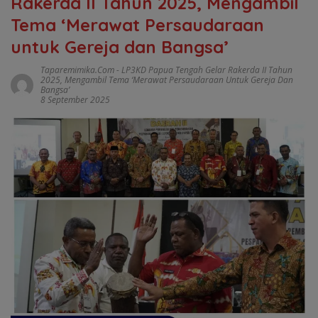
Rakerda II Tahun 2025, Mengambil
Tema ‘Merawat Persaudaraan
untuk Gereja dan Bangsa’
Taparemimika.com
-
LP3KD Papua Tengah Gelar Rakerda II Tahun
2025
,
Mengambil Tema ‘Merawat Persaudaraan Untuk Gereja Dan
Bangsa’
8 September 2025